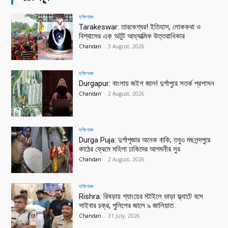
দক্ষিণবঙ্গ
Tarakeswar: তারকেশ্বর! ইতিহাস, লোককথা ও
বিশ্বাসের এক অটুট আধ্যাত্মিক উত্তরাধিকার
Chandan
-
3 August, 2026
দক্ষিণবঙ্গ
Durgapur: বাংলায় জইশ জাল! দুর্গাপুরে সতর্ক প্রশাসন
Chandan
-
2 August, 2026
দক্ষিণবঙ্গ
Durga Puja: দুর্গাপূজার অনেক বাকি; তবুও মছলন্দপুরে
কাঠের ফ্রেমে মহিলা ঢাকিদের আগমনীর সুর
Chandan
-
2 August, 2026
দক্ষিণবঙ্গ
Rishra: রিষড়ায় গ্যাংয়ের স্টাইলে ভাড়া ফ্ল্যাটে বসে
সাইবার চক্র, পুলিশের জালে ৯ জালিয়াত
Chandan
-
31 July, 2026