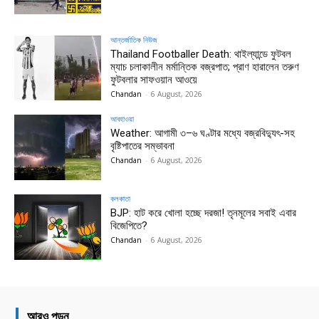
আন্তর্জাতিক নিউজ
Thailand Footballer Death: থাইল্যান্ডে ফুটবল
ম্যাচ চলাকালীন মর্মান্তিক বজ্রপাত; প্রাণ হারালেন তরুণ
ফুটবলার সাফওয়ান আওয়ে
Chandan
-
6 August, 2026
আবহাওয়া
Weather: আগামী ৩–৬ ঘণ্টার মধ্যে বজ্রবিদ্যুৎ-সহ
বৃষ্টিপাতের সম্ভাবনা
Chandan
-
6 August, 2026
কলকাতা
BJP: হাট করে খোলা হচ্ছে দরজা! তৃনমূলের সবাই এবার
বিজেপিতে?
Chandan
-
6 August, 2026
আরও পড়ুন