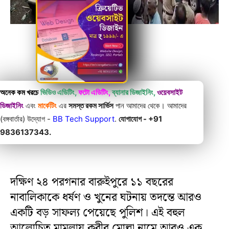
অনেক কম খরচে
ভিডিও এডিটিং,
ফটো এডিটিং,
ব্যানার ডিজাইনিং,
ওয়েবসাইট
ডিজাইনিং
এবং
মার্কেটিং
এর
সমস্ত রকম সার্ভিস
পান আমাদের থেকে। আমাদের
(বঙ্গবার্তার) উদ্যোগ -
BB Tech Support
.
যোগাযোগ - +91
9836137343.
দক্ষিণ ২৪ পরগনার বারুইপুরে ১১ বছরের
নাবালিকাকে ধর্ষণ ও খুনের ঘটনায় তদন্তে আরও
একটি বড় সাফল্য পেয়েছে পুলিশ। এই বহুল
আলোচিত মামলায় কবীর মোল্লা নামে আরও এক