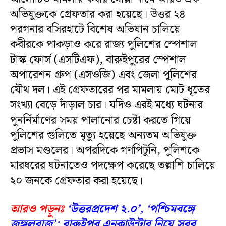
অভিযুক্তকে গ্রেফতার করা হয়েছে। উত্তর ২৪
পরগনার বসিরহাটে বিশেষ অভিযান চালিয়ে
কবীরকে পাকড়াও করে রাজ্য পুলিশের স্পেশাল
টাস্ক ফোর্স (এসটিএফ), বারুইপুরের স্পেশাল
অপারেশন গ্রুপ (এসওজি) এবং জেলা পুলিশের
যৌথ দল। এই গ্রেফতারের পর মামলায় মোট ধৃতের
সংখ্যা বেড়ে দাঁড়াল চার। যদিও এরই মধ্যে ঘটনার
পুনর্নির্মাণের সময় পালানোর চেষ্টা করতে গিয়ে
পুলিশের গুলিতে মৃত্যু হয়েছে অন্যতম অভিযুক্ত
প্রভাস মণ্ডলের। অপরদিকে গণপিটুনি, পুলিশকে
মারধরের ঘটনাতেও পদক্ষেপ করেছে তল্লাশি চালিয়ে
২০ জনকে গ্রেফতার করা হয়েছে।
আরও পড়ুনঃ
‘উত্তরপ্রদেশ ২.০’, ‘পশ্চিমবঙ্গে
জঙ্গলরাজ’; বারুইপুর এনকাউন্টার নিয়ে সরব