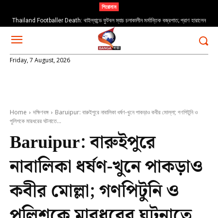
শিরোনাম
Thailand Footballer Death: থাইল্যান্ডে ফুটবল ম্যাচ চলাকালীন মর্মান্তিক বজ্রপাত; প্রাণ হারালেন
তরুণ ফুটবলার সাফওয়ান আওয়ে
Friday, 7 August, 2026
Home
দক্ষিণবঙ্গ
Baruipur: বারুইপুরে নাবালিকা ধর্ষণ-খুনে পাকড়াও কবীর মোল্লা; গণপিটুনি ও
পুলিশকে মারধরের ঘটনাতে...
Baruipur: বারুইপুরে
নাবালিকা ধর্ষণ-খুনে পাকড়াও
কবীর মোল্লা; গণপিটুনি ও
পুলিশকে মারধরের ঘটনাতে