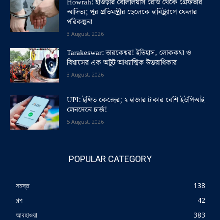
Howrah: হাওড়ার বেলিলিয়াস রোড থেকে গ্রেফতার
আদিত্য; পুর প্রতিমন্ত্রীর ছেলেকে হানিট্র্যাপে ফেলার
পরিকল্পনা
3 August, 2026
Tarakeswar: তারকেশ্বর! ইতিহাস, লোককথা ও
বিশ্বাসের এক অটুট আধ্যাত্মিক উত্তরাধিকার
3 August, 2026
UPI: ইঙ্গিত কেন্দ্রের; ২ হাজার টাকার বেশি ইউপিআই
লেনদেনে চার্জ!
5 August, 2026
POPULAR CATEGORY
সমস্ত
138
গল্প
42
আবহাওয়া
383