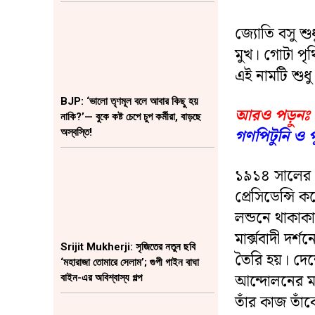
জ্যোতি বসু শু
মুখ। গোটা পৃ
এই নামটি শুধু
BJP: ‘ভালো তৃণমূল বলে আবার কিছু হয়
আরও পড়ুনঃ
নাকি?’— বুকে কষ্ট চেপে চুপ কর্মীরা, বাড়ছে
গণপিটুনি ও 
অস্বস্তি!
১৯১৪ সালের ৮ 
প্রেসিডেন্সি
লন্ডনে থাকাকা
মার্ক্সবাদী দর
Srijit Mukherji: সৃজিতের নতুন ছবি
তৈরি হয়। দেশ
‘মহারাজা তোমারে সেলাম’; গুপী গাইন বাঘা
আন্দোলনের মা
বাইন-এর অবিশ্বাস্য গল্প
তাঁর কাজ তাঁ