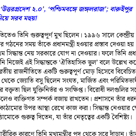
‘উত্তরপ্রদেশ ২.০’, ‘পশ্চিমবঙ্গে জঙ্গলরাজ’; বারুইপুর
য়ে সরব মহুয়া
তেও তিনি গুরুত্বপূর্ণ মুখ ছিলেন। ১৯৯৬ সালে কেন্দ্রীয় 
কার গঠনের সময় তাঁকে প্রধানমন্ত্রী হওয়ার প্রস্তাব দেওয়া হয়। 
ম সিদ্ধান্ত নেয় সরকারে যোগ না দেওয়ার। ফলে তিনি প্রধানম
নি নিজেই এই সিদ্ধান্তকে ‘ঐতিহাসিক ভুল’ বলে উল্লেখ ক
রতীয় রাজনীতিতে একটি গুরুত্বপূর্ণ মোড় হিসেবে বিবেচি
দিক থেকে জ্যোতি বসু ছিলেন সংযত, মার্জিত এবং পরিমিতভা
 বক্তৃতা ছিল যুক্তিনির্ভর ও সংক্ষিপ্ত। বিরোধী দলগুলির সঙ
কলেও ব্যক্তিগত সম্পর্ক বজায় রাখতেন। প্রশাসনে তাঁর ধর
 কাঠামোর উপর আস্থা রেখে কাজ করা। সিদ্ধান্ত নেওয়ার ক্ষ
ামোকে গুরুত্ব দিতেন, যা তাঁর নেতৃত্বের একটি বৈশিষ্ট্য।
ীরিক কারণে তিনি মুখ্যমন্ত্রীর পদ থেকে সরে দাঁড়ান। তাঁ