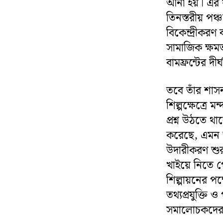
আনা হয়। এর ফ
তিনস্তরীয় পঞ্চ
বিকেন্দ্রীকরণ
সামাজিক ক্ষম
বামফ্রন্টের দ
তবে তাঁর শা
শিল্পক্ষেত্রে
প্রশ্ন উঠতে থ
করেছে, এমন 
উদারীকরণ শুরু
খাইয়ে নিতে প
শিল্পায়নের প
তথ্যপ্রযুক্তি 
সমালোচকদের ম