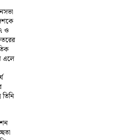
ানসভা
 দশকে
৬৭ ও
দফতরের
তিক
ায় এলে
া
্ঘ
র
ে তিনি
েশন
্ছতা