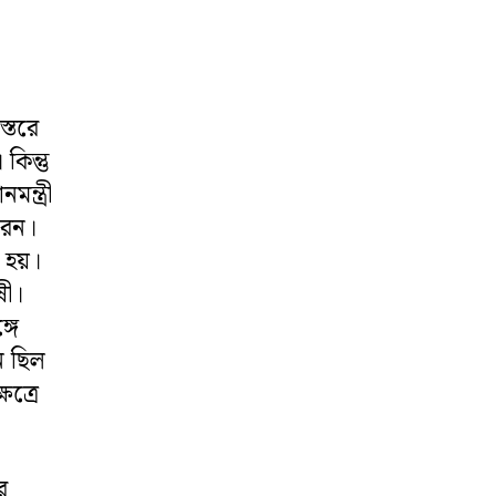
স্তরে
কিন্তু
ন্ত্রী
রেন।
ত হয়।
ষী।
্গে
ন ছিল
েত্রে
র