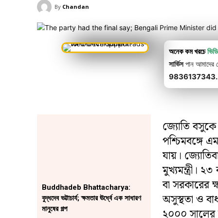
By
Chandan
অনেক কম খরচে
ভিড
সার্ভিস
পান আমাদের থে
9836137343.
জ্যোতি বসুকে
পশ্চিমবঙ্গে এম
যায়। জ্যোতিবা
মুখ্যমন্ত্রী।
বা সরকারের ক্
Buddhadeb Bhattacharya:
অসুস্থতা ও বার
বুদ্ধদেব ভট্টাচার্য; ক্ষমতার ঊর্ধ্বে এক সাধারণ
মানুষের গল্প
২০০০ সালের নভ