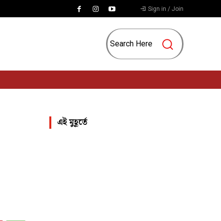
Sign in / Join
Search Here
দন
লাইফ-স্টাইল
জ্যোতিষ
চাকরি
MORE
এই মুহূর্তে