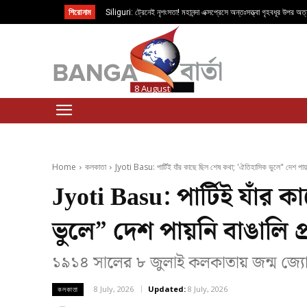
শিরোনাম
Siliguri: ট্রেনেই নৃশংসতা! মহানন্দা এক্সপ্রেসে অন্তঃসত্ত্বা গৃহবধূর উপর অত্
8 August
প্রথম পাতা
কলকাতা
উত্তরবঙ্গ
দক
Home
কলকাতা
Jyoti Basu: পার্টিই যাঁর কাছে ছিল শেষ কথা; 'ঐতিহাসিক ভুলে" দেশ পায়ন
Jyoti Basu: পার্টিই যাঁর
ভুলে” দেশ পায়নি বাঙালি প্রধ
১৯১৪ সালের ৮ জুলাই কলকাতায় জন্ম জ্যো
8 July, 2026
Updated:
8 July, 2026
কলকাতা