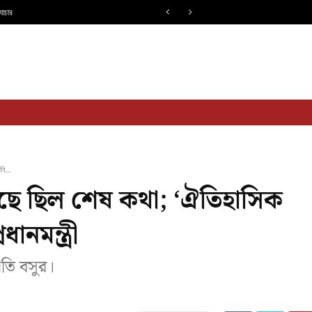
যাচার
্ষিণবঙ্গ
দেশ
বিদেশ
আবহাওয়া
খেলা
বিনো
ি...
 কাছে ছিল শেষ কথা; ‘ঐতিহাসিক
ানমন্ত্রী
তি বসুর।