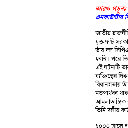
আরও পড়ুনঃ
এনকাউন্টার নি
জাতীয় রাজনীতি
যুক্তফ্রন্ট সর
তাঁর দল সিপিএ
হননি। পরে তি
এই ঘটনাটি ভা
ব্যক্তিত্বের 
বিধানসভায় তাঁর
মতপার্থক্য থা
আমলাতান্ত্রিক
তিনি দলীয় কাঠ
২০০০ সালে শার