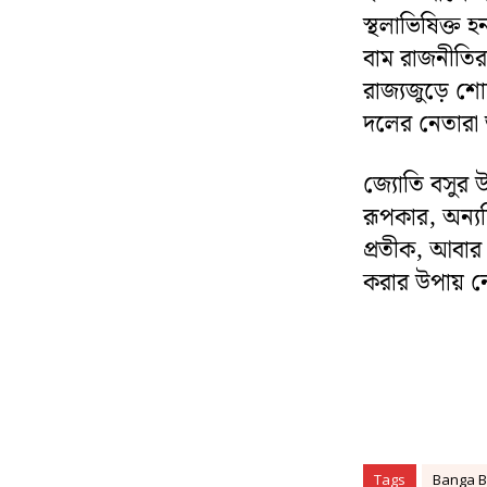
স্থলাভিষিক্ত 
বাম রাজনীতির
রাজ্যজুড়ে শো
দলের নেতারা ত
জ্যোতি বসুর উ
রূপকার, অন্যদ
প্রতীক, আবার 
করার উপায় নেই
Tags
Banga B