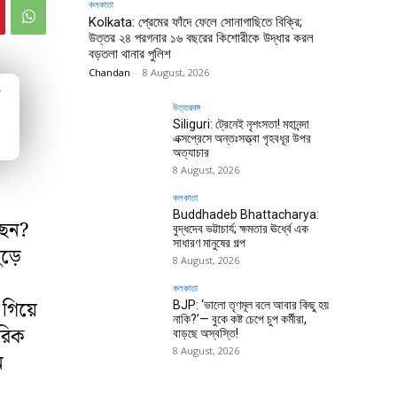
কলকাতা
Kolkata: প্রেমের ফাঁদে ফেলে সোনাগাছিতে বিক্রি;
উত্তর ২৪ পরগনার ১৬ বছরের কিশোরীকে উদ্ধার করল
বড়তলা থানার পুলিশ
Chandan
-
8 August, 2026
ম
উত্তরবঙ্গ
Siliguri: ট্রেনেই নৃশংসতা! মহানন্দা
এক্সপ্রেসে অন্তঃসত্ত্বা গৃহবধূর উপর
অত্যাচার
8 August, 2026
কলকাতা
Buddhadeb Bhattacharya:
ছেন?
বুদ্ধদেব ভট্টাচার্য; ক্ষমতার ঊর্ধ্বে এক
সাধারণ মানুষের গল্প
ড়ে
8 August, 2026
কলকাতা
ে গিয়ে
BJP: ‘ভালো তৃণমূল বলে আবার কিছু হয়
নাকি?’— বুকে কষ্ট চেপে চুপ কর্মীরা,
ীরিক
বাড়ছে অস্বস্তি!
8 August, 2026
ন