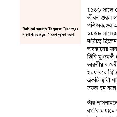
১৯৪৬ সালে বেঙ
জীবন শুরু। স্
পশ্চিমবঙ্গের 
Rabindranath Tagore: “যখন পড়বে
১৯৬৯ সালের যুক
না গো পায়ের চিহ্ন…” ২২শে শ্রাবণ স্মরণে
দায়িত্বে ছিল
অবস্থানের জন
তিনি মুখ্যমন্
ভারতীয় রাজনীত
সময় ধরে স্থি
একটি স্থায়ী শা
সফল হন বলে
তাঁর শাসনামলে
বর্গা’র মাধ্য