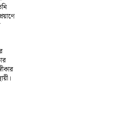
িনি
্রয়াণে
ন
র
তার
্বীকার
থায়ী।