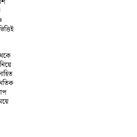
শি
ক
ও
ত্তিই
থেকে
 নিয়ে
সাহিত
নৈতিক
খাপ
ময়ে