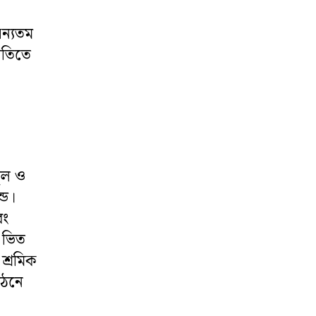
অন্যতম
ীতিতে
কুল ও
ডে।
বং
র ভিত
শ্রমিক
গঠনে