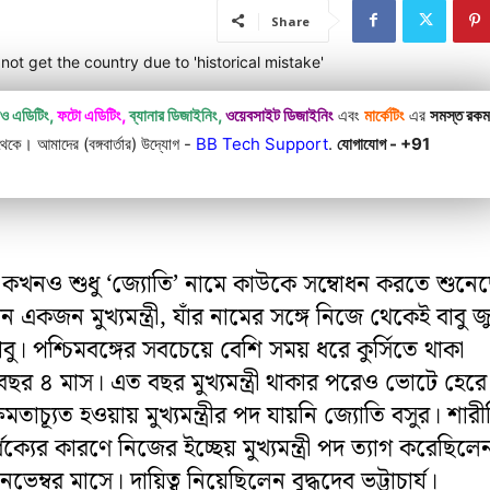
Share
িও এডিটিং,
ফটো এডিটিং,
ব্যানার ডিজাইনিং,
ওয়েবসাইট ডিজাইনিং
এবং
মার্কেটিং
এর
সমস্ত রক
কে। আমাদের (বঙ্গবার্তার) উদ্যোগ -
BB Tech Support
.
যোগাযোগ - +91
 কখনও শুধু ‘জ্যোতি’ নামে কাউকে সম্বোধন করতে শুনে
ন একজন মুখ্যমন্ত্রী, যাঁর নামের সঙ্গে নিজে থেকেই বাবু জু
বু। পশ্চিমবঙ্গের সবচেয়ে বেশি সময় ধরে কুর্সিতে থাকা
 ২৩ বছর ৪ মাস। এত বছর মুখ্যমন্ত্রী থাকার পরেও ভোটে হের
ষমতাচ্যূত হওয়ায় মুখ্যমন্ত্রীর পদ যায়নি জ্যোতি বসুর। শার
্ধক্যের কারণে নিজের ইচ্ছেয় মুখ্যমন্ত্রী পদ ত্যাগ করেছিলে
েম্বর মাসে। দায়িত্ব নিয়েছিলেন বুদ্ধদেব ভট্টাচার্য।