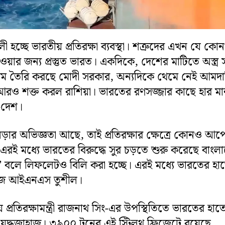
 হচ্ছে ভারতীয় প্রতিরক্ষা ব্যবস্থা। শত্রুদের এখন যে কো
য়ার জন্য প্রস্তুত ভারত। একদিকে, দেশের মাটিতে অস্ত্র 
রঞ্জাম তৈরি করছে মোদী সরকার, অন্যদিকে থেমে নেই আমদ
রও শক্ত করল রাশিয়া। ভারতের রণসজ্জার কাছে হার ম
ু-দেশ।
লড়ার অভিজ্ঞতা আছে, তাই প্রতিরক্ষার ক্ষেত্রে কোনও আ
। এরই মধ্যে ভারতের বিরুদ্ধে সুর চড়তে শুরু করেছে বাংল
ু’ বলে লিফলেটও বিলি করা হচ্ছে। এরই মধ্যে ভারতের হ
াহাজ আইএনএস তুশীল।
্রীয় প্রতিরক্ষামন্ত্রী রাজনাথ সিং-এর উপস্থিতিতে ভারতের হাত
 যুদ্ধজাহাজ। ৩৯০০ টনের এই স্টিলথ ফ্রিজেটে রয়েছে