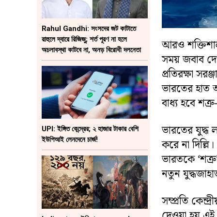
Rahul Gandhi: সংসদের জট কাটাতে
রাহুলে দ্বারে রিজিজু; শর্ত পূরণ না হলে
আরও শক্তিশালী
অচলাবস্থা কাটবে না, অনড় বিরোধী দলনেতা
সময় জবাব দেও
প্রতিরক্ষা স
ভারতের হাত আ
বাধ্য হবে শত্র
ভারতের যুদ্ধ 
UPI: ইঙ্গিত কেন্দ্রের; ২ হাজার টাকার বেশি
ইউপিআই লেনদেনে চার্জ!
করে না দিল্লি
ভারতকে ‘শত্র
নতুন যুদ্ধজ
সম্প্রতি কেন্দ
দেওয়া হয় এই