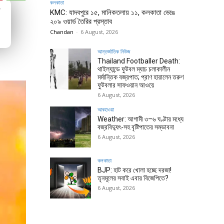
কলকাতা
ম
KMC: যাদবপুরে ১৫, মানিকতলায় ১১, কলকাতা ভেঙে
২০৯ ওয়ার্ড তৈরির প্রস্তাব
Chandan
-
6 August, 2026
আন্তর্জাতিক নিউজ
Thailand Footballer Death:
থাইল্যান্ডে ফুটবল ম্যাচ চলাকালীন
মর্মান্তিক বজ্রপাত; প্রাণ হারালেন তরুণ
ফুটবলার সাফওয়ান আওয়ে
6 August, 2026
আবহাওয়া
Weather: আগামী ৩–৬ ঘণ্টার মধ্যে
বজ্রবিদ্যুৎ-সহ বৃষ্টিপাতের সম্ভাবনা
6 August, 2026
কলকাতা
BJP: হাট করে খোলা হচ্ছে দরজা!
তৃনমূলের সবাই এবার বিজেপিতে?
6 August, 2026