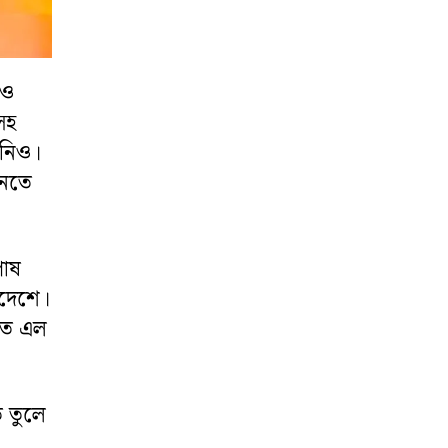
নও
সহ
ানিও।
ানতে
পোষ
াদেশে।
াতে এল
ে তুলে