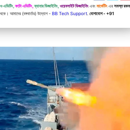
িও এডিটিং,
ফটো এডিটিং,
ব্যানার ডিজাইনিং,
ওয়েবসাইট ডিজাইনিং
এবং
মার্কেটিং
এর
সমস্ত রক
কে। আমাদের (বঙ্গবার্তার) উদ্যোগ -
BB Tech Support
.
যোগাযোগ - +91