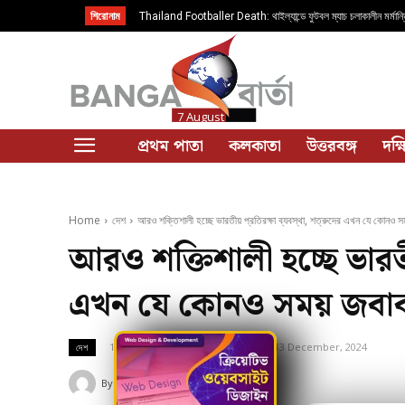
শিরোনাম
Thailand Footballer Death: থাইল্যান্ডে ফুটবল ম্যাচ চলাকালীন মর্মান্ত
সাফওয়ান আওয়ে
7 August
প্রথম পাতা
কলকাতা
উত্তরবঙ্গ
দক্
Home
দেশ
আরও শক্তিশালী হচ্ছে ভারতীয় প্রতিরক্ষা ব্যবস্থা, শত্রুদের এখন যে কোনও সম
আরও শক্তিশালী হচ্ছে ভারতীয়
এখন যে কোনও সময় জবাব দে
13 December, 2024
Updated:
13 December, 2024
দেশ
By
Banga Barta