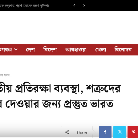
িক বজ্রপাত; প্রাণ হারালেন তরুণ ফুটবলার
ষিণবঙ্গ
দেশ
বিদেশ
আবহাওয়া
খেলা
বিনোদন
য় জবাব...
 প্রতিরক্ষা ব্যবস্থা, শত্রুদের
ওয়ার জন্য প্রস্তুত ভারত
Share