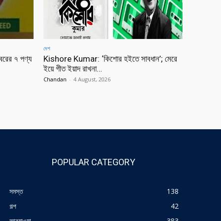
দেশ
বরের ৭ পণ্য
Kishore Kumar: ‘কিশোর হইতে সাবধান’; মেরে
ইয়ে গীত ইয়াদ রাখনা…
Chandan
-
4 August, 2026
POPULAR CATEGORY
সমস্ত
138
গল্প
42
আবহাওয়া
383