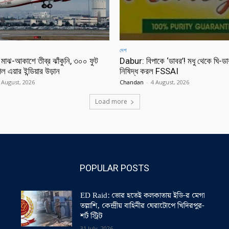
দেশ
মাঝ-আকাশে তীব্র ঝাঁকুনি, ৩০০ ফুট
Dabur: বিপাকে ‘ডাবর’! মধু থেকে ঘি-ডা
ল এয়ার ইন্ডিয়ার উড়ান
নিষিদ্ধ করল FSSAI
 August, 2026
Chandan
-
4 August, 2026
Load more
POPULAR POSTS
ED Raid: ভোর হতেই কলকাতায় ইডি-র মেগা
তল্লাশি, কেন্দ্রীয় বাহিনীর ঘেরাটোপে খিদিরপুর-
শর্ট স্ট্রিট
31 July, 2026