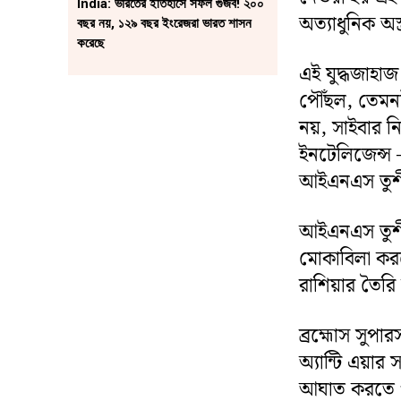
India: ভারতের ইতিহাসে সফল গুজব! ২০০
অত্যাধুনিক অস্
বছর নয়, ১২৯ বছর ইংরেজরা ভারত শাসন
করেছে
এই যুদ্ধজাহা
পৌঁছল, তেমনটা
নয়, সাইবার ন
ইনটেলিজেন্স 
আইএনএস তুশীল
আইএনএস তুশীল 
মোকাবিলা কর
রাশিয়ার তৈ
ব্রহ্মোস সুপ
অ্যান্টি এয়
আঘাত করতে প