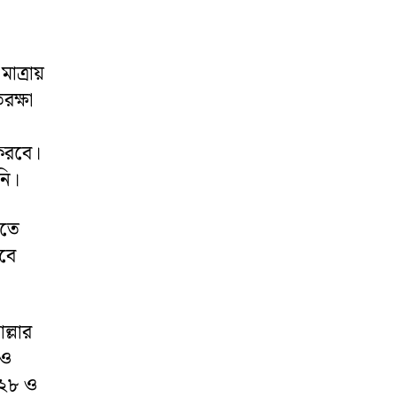
ত্রায়
রক্ষা
করবে।
নি।
িতে
বে
্লার
েও
-২৮ ও