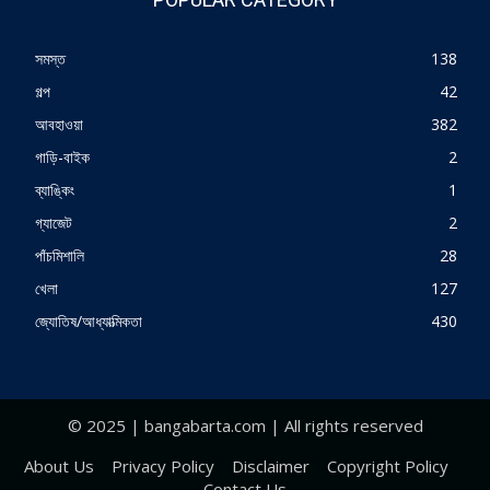
সমস্ত
138
গল্প
42
আবহাওয়া
382
গাড়ি-বাইক
2
ব্যাঙ্কিং
1
গ্যাজেট
2
পাঁচমিশালি
28
খেলা
127
জ্যোতিষ/আধ্যাত্মিকতা
430
© 2025 | bangabarta.com | All rights reserved
About Us
Privacy Policy
Disclaimer
Copyright Policy
Contact Us