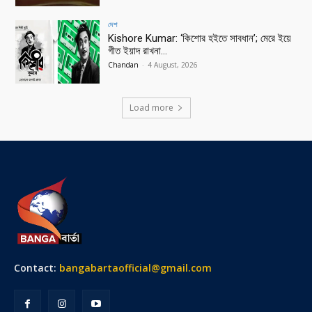
দেশ
Kishore Kumar: ‘কিশোর হইতে সাবধান’; মেরে ইয়ে
গীত ইয়াদ রাখনা…
Chandan
-
4 August, 2026
Load more
Contact:
bangabartaofficial@gmail.com