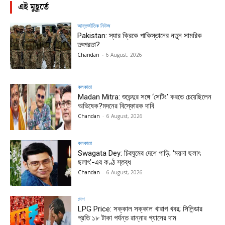
এই মুহূর্তে
আন্তর্জাতিক নিউজ
Pakistan: স্যার ক্রিকে পাকিস্তানের নতুন সামরিক
তৎপরতা?
Chandan
-
6 August, 2026
কলকাতা
Madan Mitra: শুভেন্দুর সঙ্গে ‘সেটিং’ করতে চেয়েছিলেন
অভিষেক?মদনের বিস্ফোরক দাবি
Chandan
-
6 August, 2026
কলকাতা
Swagata Dey: চিরঘুমের দেশে পাড়ি; ‘ময়না ছলাৎ
ছলাৎ’-এর কণ্ঠ স্তব্ধ
Chandan
-
6 August, 2026
দেশ
LPG Price: সক্কাল সক্কাল খারাপ খবর; সিলিন্ডার
প্রতি ১৮ টাকা পর্যন্ত রান্নার গ্যাসের দাম