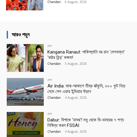
Chandan
-
6 August, 2026
আরও পড়ুন
দেশ
Kangana Ranaut: পাকিস্তানি বর চান ‘দেশভক্ত’
‘কট্টর হিন্দু’ কঙ্গনা!
Chandan
-
5 August, 2026
দেশ
Air India: মাঝ-আকাশে তীব্র ঝাঁকুনি, ৩০০ ফুট নিচে
নেমে গেল এয়ার ইন্ডিয়ার উড়ান
Chandan
-
4 August, 2026
দেশ
Dabur: বিপাকে ‘ডাবর’! মধু থেকে ঘি-ডাবরের ৭ পণ্য
নিষিদ্ধ করল FSSAI
Chandan
-
4 August, 2026