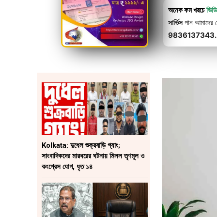
অনেক কম খরচে
ভিড
সার্ভিস
পান আমাদের থে
9836137343.
Kolkata: দুধেল শুক্রবাড়ি গ্যাং;
সাংবাদিকদের মারধরের ঘটনায় মিলল তৃণমূল ও
কংগ্রেস যোগ, ধৃত ১৪