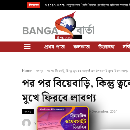
শিরোনাম
Madan Mitra: শুভেন্দুর সঙ্গে ‘সেটিং’ করতে চেয়েছিলেন অভিষেক?মদনের ব
6 August
প্রথম পাতা
কলকাতা
উত্তরবঙ্গ
দক্
Home
সমস্ত
পর পর বিয়েবাড়ি, কিন্তু ত্বকের জেল্লা! এক উপকরণেই মুখে ফিরবে লাবণ্য
পর পর বিয়েবাড়ি, কিন্তু 
মুখে ফিরবে লাবণ্য
9 December, 2024
Updated:
9 December, 2024
সমস্ত
By
Banga Barta