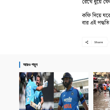
রেখে ধুয়ে ফে
কফি দিয়ে ঘরোয
বার এই পদ্ধত
Share
আরও পড়ুন