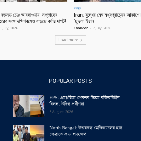
সমস্ত
়সড় চেঞ্জ আবহাওয়ায়! সপ্তাহের
Iran: যুদ্ধের মেঘ মধ্যপ্রাচ্যের আকাশে! ক
ের সঙ্গে দক্ষিণবঙ্গেও বাড়ছে বর্ষার দাপট!
‘ছুড়ল’ ইরান
3 July, 2026
Chandan
-
7 July, 2026
Load more
POPULAR POSTS
EPS: এমপ্লয়িজ পেনশন স্কিমে নজিরবিহীন
বিলম্ব, উদ্বিগ্ন প্রবীণরা
5 August, 2026
North Bengal: উত্তরবঙ্গ মেডিক্যালের হাল
ফেরাতে কড়া পদক্ষেপ