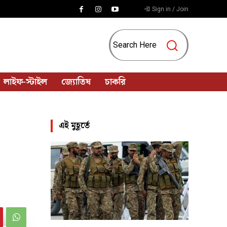
Sign in / Join
Search Here
লাইফ-স্টাইল
জ্যোতিষ
চাকরি
এই মুহূর্তে