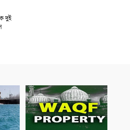
ে দুই
স