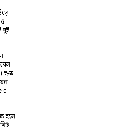
ঁড়ো
-৫
 দুই
লো
য়েল
 শুষ্ক
়েল
 ১০
্ক হলে
িনিট