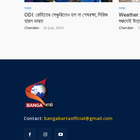
সমস্ত
সমস্ত
ODI: রোহিতের সেঞ্চুরিতেও হল না শেষরক্ষা, সিরিজ
Weather: বড
হারল ভারত
শুরুতেই উত্তর
Chandan
-
20 July, 2026
Chandan
-
1
Contact:
bangabartaofficial@gmail.com