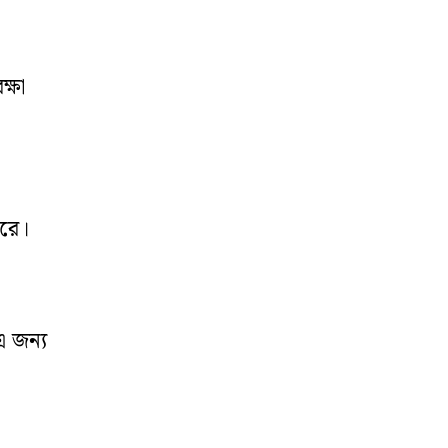
ক্ষা
করে।
এ জন্য