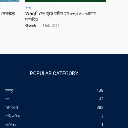
সমস্ত
্ষেপণাস্ত্র
Waqf: দেশ জুড়ে বাতিল হল ৮৮,৫৫০ ওয়াকফ
সম্পত্তি
Chandan
-
1 July, 2026
POPULAR CATEGORY
সমস্ত
138
গল্প
42
আবহাওয়া
382
গাড়ি-বাইক
2
ব্যাঙ্কিং
1