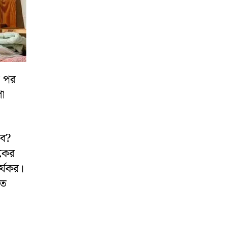
ে পর
া
বে?
কের
র্যকর।
তে