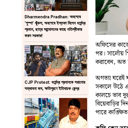
Dharmendra Pradhan: অবশেষে
‘পুস্পা’ ঝুঁকল; অবশেষে ইস্তফা দিলেন ধর্মেন্দ্র
প্রধান, ছাত্র আন্দোলনের কাছে নতিস্বীকার
করল সরকার!
অফিসের কাজের
পর। সালোঁয় গ
করাবেন, অত 
অগত্যা ঘরেই ঘ
CJP Protest: ধর্মেন্দ্র প্রধানকে সরানোর
সকালে উঠে এ
সম্ভাবনা কম, ক্ষতিপূরণে ইতিবাচক কেন্দ্র
কালচে ভাব দূ
বিয়েবাড়ির দ
পারে কাঙ্ক্ষ