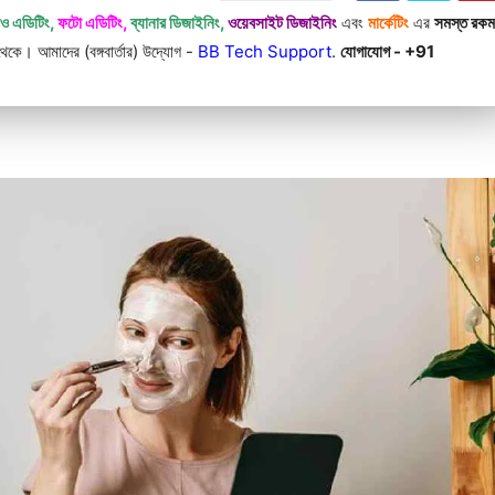
িও এডিটিং,
ফটো এডিটিং,
ব্যানার ডিজাইনিং,
ওয়েবসাইট ডিজাইনিং
এবং
মার্কেটিং
এর
সমস্ত রক
কে। আমাদের (বঙ্গবার্তার) উদ্যোগ -
BB Tech Support
.
যোগাযোগ - +91