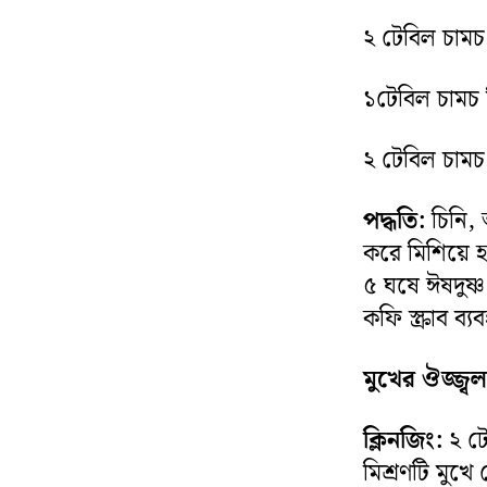
২ টেবিল চাম
১টেবিল চামচ 
২ টেবিল চাম
পদ্ধতি:
চিনি, 
করে মিশিয়ে 
৫ ঘষে ঈষদুষ্
কফি স্ক্রাব ব
মুখের ঔজ্জ্ব
ক্লিনজিং:
২ টে
মিশ্রণটি মুখ