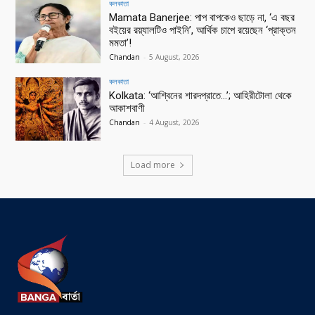
কলকাতা
Mamata Banerjee: পাপ বাপকেও ছাড়ে না, ‘এ বছর
বইয়ের রয়্যালটিও পাইনি’, আর্থিক চাপে রয়েছেন ‘প্রাক্তন
মমতা’!
Chandan
-
5 August, 2026
কলকাতা
Kolkata: ‘আশ্বিনের শারদপ্রাতে…’; আহিরীটোলা থেকে
আকাশবাণী
Chandan
-
4 August, 2026
Load more