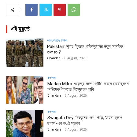
এই মুহূর্তে
আন্তর্জাতিক নিউজ
Pakistan: স্যার ক্রিকে পাকিস্তানের নতুন সামরিক
তৎপরতা?
Chandan
-
6 August, 2026
কলকাতা
Madan Mitra: শুভেন্দুর সঙ্গে ‘সেটিং’ করতে চেয়েছিলেন
অভিষেক?মদনের বিস্ফোরক দাবি
Chandan
-
6 August, 2026
কলকাতা
Swagata Dey: চিরঘুমের দেশে পাড়ি; ‘ময়না ছলাৎ
ছলাৎ’-এর কণ্ঠ স্তব্ধ
Chandan
-
6 August, 2026