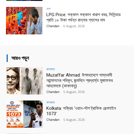
দেশ
LPG Price: সক্কাল সক্কাল খারাপ খবর; সিলিন্ডার
প্রতি ১৮ টাকা পর্যন্ত রান্নার গ্যাসের দাম
Chandan
-
6 August, 2026
আরও পড়ুন
কলকাতা
Muzaffar Ahmad: উপমহাদেশে সাম্যবাদী
আন্দোলনের পথিকৃৎ; জন্মদিনে শ্রদ্ধার্ঘ্য মুজাফফর
আহমেদকে (কাকাবাবু)
Chandan
-
5 August, 2026
কলকাতা
Kolkata: সক্রিয় ‘ওয়ান-স্টপ ট্রাফিক হেল্পলাইন
1073’
Chandan
-
5 August, 2026