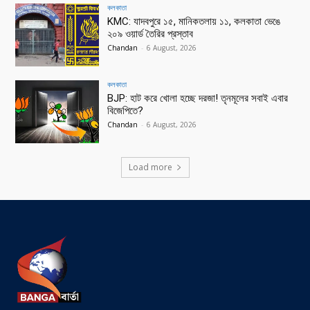
কলকাতা
KMC: যাদবপুরে ১৫, মানিকতলায় ১১, কলকাতা ভেঙে
২০৯ ওয়ার্ড তৈরির প্রস্তাব
Chandan
-
6 August, 2026
কলকাতা
BJP: হাট করে খোলা হচ্ছে দরজা! তৃনমূলের সবাই এবার
বিজেপিতে?
Chandan
-
6 August, 2026
Load more