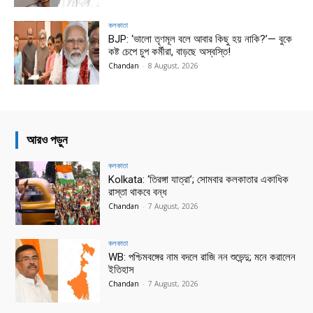
কলকাতা
BJP: ‘ভালো তৃণমূল বলে আবার কিছু হয় নাকি?’— বুকে
কষ্ট চেপে চুপ কর্মীরা, বাড়ছে অস্বস্তি!
Chandan
-
8 August, 2026
আরও পড়ুন
কলকাতা
Kolkata: ‘তিরঙ্গা যাত্রা’; সোমবার কলকাতার একাধিক
রাস্তা থাকবে বন্ধ
Chandan
-
7 August, 2026
কলকাতা
WB: পশ্চিমবঙ্গের নাম বদলে রাজি নন শুভেন্দু; মনে করালেন
ইতিহাস
Chandan
-
7 August, 2026