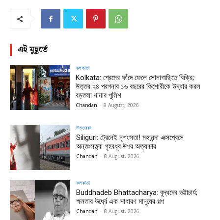
এই মুহূর্তে
কলকাতা
Kolkata: প্রেমের ফাঁদে ফেলে সোনাগাছিতে বিক্রি;
উত্তর ২৪ পরগনার ১৬ বছরের কিশোরীকে উদ্ধার করল
বড়তলা থানার পুলিশ
Chandan
-
8 August, 2026
উত্তরবঙ্গ
Siliguri: ট্রেনেই নৃশংসতা! মহানন্দা এক্সপ্রেসে
অন্তঃসত্ত্বা গৃহবধূর উপর অত্যাচার
Chandan
-
8 August, 2026
কলকাতা
Buddhadeb Bhattacharya: বুদ্ধদেব ভট্টাচার্য;
ক্ষমতার ঊর্ধ্বে এক সাধারণ মানুষের গল্প
Chandan
-
8 August, 2026