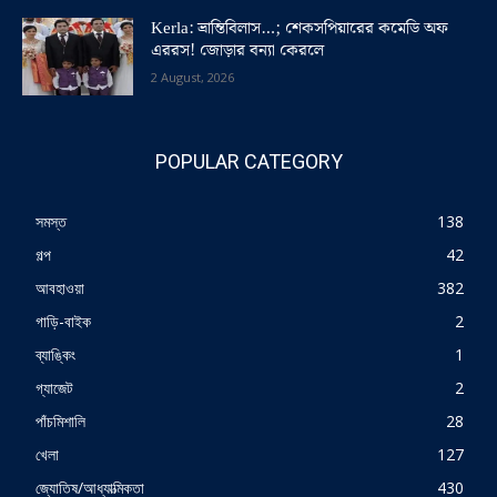
Kerla: ভ্রান্তিবিলাস…; শেকসপিয়ারের কমেডি অফ
এররস! জোড়ার বন্যা কেরলে
2 August, 2026
POPULAR CATEGORY
সমস্ত
138
গল্প
42
আবহাওয়া
382
গাড়ি-বাইক
2
ব্যাঙ্কিং
1
গ্যাজেট
2
পাঁচমিশালি
28
খেলা
127
জ্যোতিষ/আধ্যাত্মিকতা
430