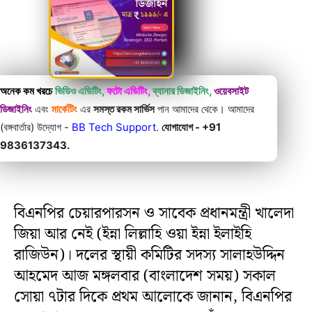
অনেক কম খরচে
ভিডিও এডিটিং,
ফটো এডিটিং,
ব্যানার ডিজাইনিং,
ওয়েবসাইট
ডিজাইনিং
এবং
মার্কেটিং
এর
সমস্ত রকম সার্ভিস
পান আমাদের থেকে। আমাদের
(বঙ্গবার্তার) উদ্যোগ -
BB Tech Support
.
যোগাযোগ - +91
9836137343.
বিএনপির চেয়ারপারসন ও সাবেক প্রধানমন্ত্রী খালেদা
জিয়া আর নেই (ইন্না লিল্লাহি ওয়া ইন্না ইলাইহি
রাজিউন)। দলের স্থায়ী কমিটির সদস্য সালাহউদ্দিন
আহমেদ আজ মঙ্গলবার (বাংলাদেশ সময়) সকাল
সোয়া ৭টার দিকে প্রথম আলোকে জানান, বিএনপির