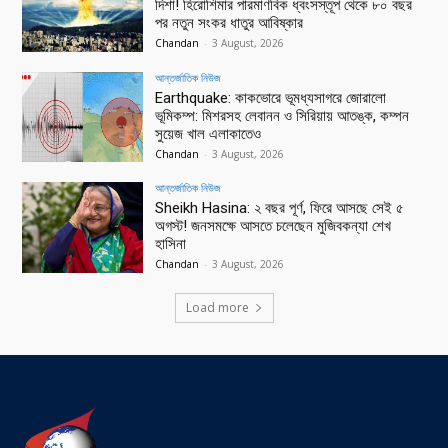
দিশা! হিরোশিমার পারমাণবিক ধ্বংসস্তূপ থেকে ৮০ বছর
পর নতুন সংকর ধাতুর আবিষ্কার
Chandan
-
3 August, 2026
আন্তর্জাতিক নিউজ
Earthquake: কাকভোরে ভূমধ্যসাগরে জোরালো
ভূমিকম্প: মিশরসহ লেবানন ও সিরিয়ায় আতঙ্ক, কম্পন
সুয়েজ খাল এলাকাতেও
Chandan
-
3 August, 2026
আন্তর্জাতিক নিউজ
Sheikh Hasina: ২ বছর পূর্ণ, ফিরে আসছে সেই ৫
অগস্ট! জনসমক্ষে আসতে চলেছেন মুজিবকন্যা শেখ
হাসিনা
Chandan
-
3 August, 2026
Load more