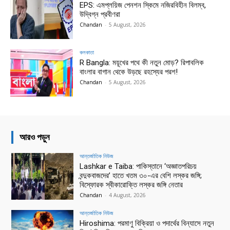
EPS: এমপ্লয়িজ পেনশন স্কিমে নজিরবিহীন বিলম্ব,
উদ্বিগ্ন প্রবীণরা
Chandan
-
5 August, 2026
কলকাতা
R Bangla: ময়ূখের পথে কী নতুন মোড়? রিপাবলিক
বাংলার বাগান থেকে উড়ছে রহস্যের পরশ!
Chandan
-
5 August, 2026
আরও পড়ুন
আন্তর্জাতিক নিউজ
Lashkar e Taiba: পাকিস্তানে ‘অজ্ঞাতপরিচয়
বন্দুকবাজদের’ হাতে খতম ৩০-এর বেশি লস্কর জঙ্গি;
বিস্ফোরক স্বীকারোক্তি লস্কর জঙ্গি নেতার
Chandan
-
4 August, 2026
আন্তর্জাতিক নিউজ
Hiroshima: পরমাণু বিক্রিয়া ও পদার্থের বিন্যাসে নতুন