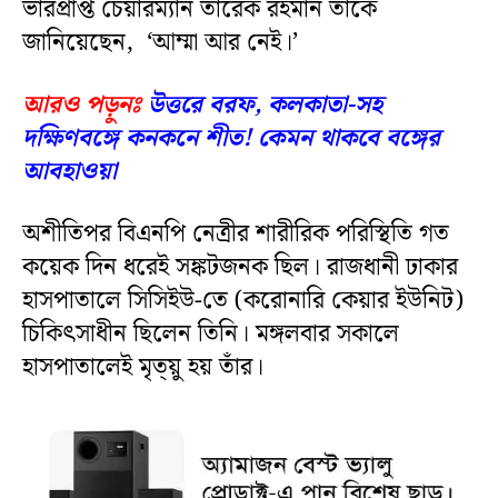
ভারপ্রাপ্ত চেয়ারম্যান তারেক রহমান তাঁকে
জানিয়েছেন, ‘আম্মা আর নেই।’
আরও পড়ুনঃ
উত্তরে বরফ, কলকাতা-সহ
দক্ষিণবঙ্গে কনকনে শীত! কেমন থাকবে বঙ্গের
আবহাওয়া
অশীতিপর বিএনপি নেত্রীর শারীরিক পরিস্থিতি গত
কয়েক দিন ধরেই সঙ্কটজনক ছিল। রাজধানী ঢাকার
হাসপাতালে সিসিইউ-তে (করোনারি কেয়ার ইউনিট)
চিকিৎসাধীন ছিলেন তিনি। মঙ্গলবার সকালে
হাসপাতালেই মৃত্য়ু হয় তাঁর।