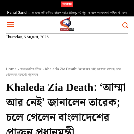
শিরোনাম
Rahul Gandhi: সংসদের জট কাটাতে রাহুলে দ্বারে রিজিজু; শর্ত পূরণ না হলে অচলাবস্থা কাটবে না, অনড়
EPS: এমপ্লয়িজ পেনশন স্কিমে নজিরবিহীন বিলম্ব, উদ্বিগ্ন প্রবীণরা
বিরোধী দলনেতা
Thursday, 6 August, 2026
Home
আন্তর্জাতিক নিউজ
Khaleda Zia Death: ‘আম্মা আর নেই’ জানালেন তারেক; চলে
গেলেন বাংলাদেশের প্রাক্তন...
Khaleda Zia Death: ‘আম্মা
আর নেই’ জানালেন তারেক;
চলে গেলেন বাংলাদেশের
প্রাক্তন প্রধানমন্ত্রী