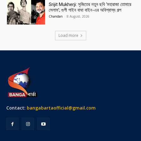
Srijit Mukherji: সৃজিতের নতুন ছবি ‘মহারাজা তোমারে
সেলাম’; গুপী গাইন বাঘা বাইন-এর অবিশ্বাস্য গল্প
Chandan
-
8 August, 2026
Load more
Contact:
bangabartaofficial@gmail.com