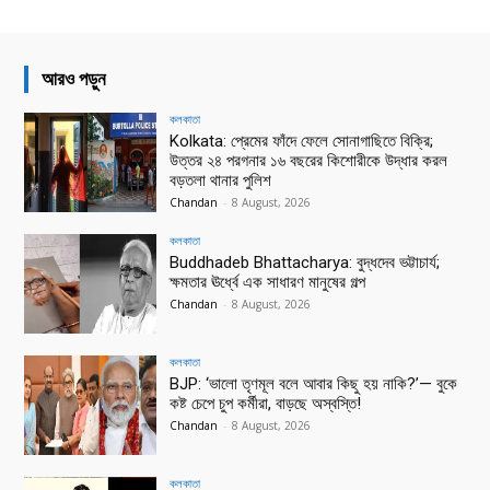
আরও পড়ুন
কলকাতা
Kolkata: প্রেমের ফাঁদে ফেলে সোনাগাছিতে বিক্রি;
উত্তর ২৪ পরগনার ১৬ বছরের কিশোরীকে উদ্ধার করল
বড়তলা থানার পুলিশ
Chandan
-
8 August, 2026
কলকাতা
Buddhadeb Bhattacharya: বুদ্ধদেব ভট্টাচার্য;
ক্ষমতার ঊর্ধ্বে এক সাধারণ মানুষের গল্প
Chandan
-
8 August, 2026
কলকাতা
BJP: ‘ভালো তৃণমূল বলে আবার কিছু হয় নাকি?’— বুকে
কষ্ট চেপে চুপ কর্মীরা, বাড়ছে অস্বস্তি!
Chandan
-
8 August, 2026
কলকাতা