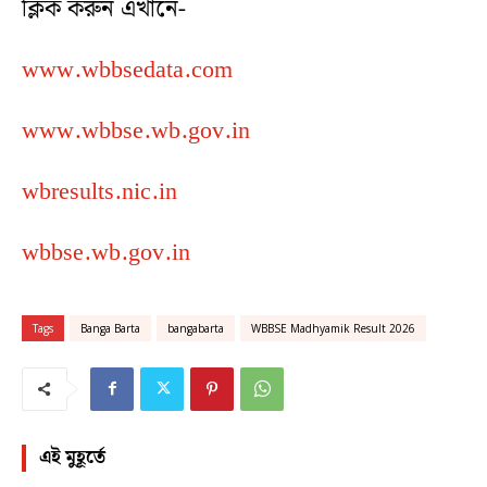
ক্লিক করুন এখানে-
www.wbbsedata.com
www.wbbse.wb.gov.in
wbresults.nic.in
wbbse.wb.gov.in
Tags
Banga Barta
bangabarta
WBBSE Madhyamik Result 2026
এই মুহূর্তে