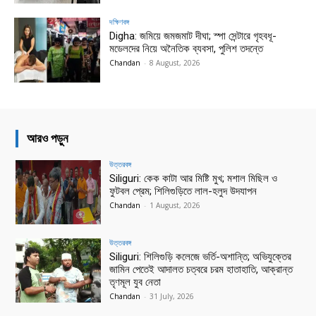
দক্ষিণবঙ্গ
Digha: জমিয়ে জমজমাট দীঘা; স্পা সেন্টারে গৃহবধূ-
মডেলদের নিয়ে অনৈতিক ব্যবসা, পুলিশ তদন্তে
Chandan
-
8 August, 2026
আরও পড়ুন
উত্তরবঙ্গ
Siliguri: কেক কাটা আর মিষ্টি মুখ; মশাল মিছিল ও
ফুটবল প্রেম; শিলিগুড়িতে লাল-হলুদ উদযাপন
Chandan
-
1 August, 2026
উত্তরবঙ্গ
Siliguri: শিলিগুড়ি কলেজে ভর্তি-অশান্তি; অভিযুক্তের
জামিন পেতেই আদালত চত্বরে চরম হাতাহাতি, আক্রান্ত
তৃণমূল যুব নেতা
Chandan
-
31 July, 2026