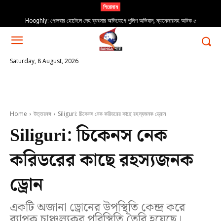
শিরোনাম
Hooghly: পোলবার হোটেলে দেহ ব্যবসার অভিযোগে পুলিশ অভিযান, ম্যানেজারসহ আটক ৫
Rabindranath Tagore: “যখন পড়বে না গো পায়ের চিহ্ন…” ২২শে শ্রাবণ স্মরণে
Saturday, 8 August, 2026
Home
উত্তরবঙ্গ
Siliguri: চিকেনস নেক করিডরের কাছে রহস্যজনক ড্রোন
Siliguri: চিকেনস নেক
করিডরের কাছে রহস্যজনক
ড্রোন
একটি অজানা ড্রোনের উপস্থিতি কেন্দ্র করে
ব্যাপক চাঞ্চল্যকর পরিস্থিতি তৈরি হয়েছে।