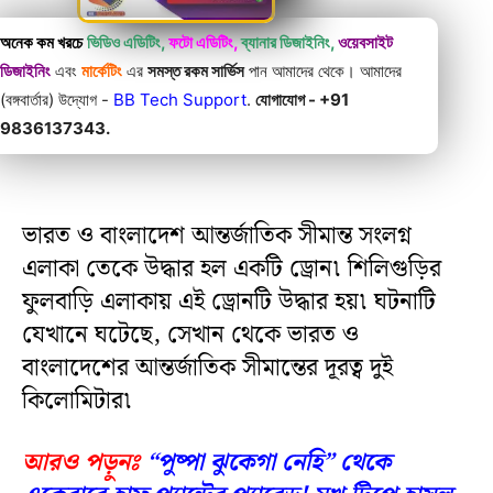
অনেক কম খরচে
ভিডিও এডিটিং,
ফটো এডিটিং,
ব্যানার ডিজাইনিং,
ওয়েবসাইট
ডিজাইনিং
এবং
মার্কেটিং
এর
সমস্ত রকম সার্ভিস
পান আমাদের থেকে। আমাদের
(বঙ্গবার্তার) উদ্যোগ -
BB Tech Support
.
যোগাযোগ - +91
9836137343.
ভারত ও বাংলাদেশ আন্তর্জাতিক সীমান্ত সংলগ্ন
এলাকা তেকে উদ্ধার হল একটি ড্রোন৷ শিলিগুড়ির
ফুলবাড়ি এলাকায় এই ড্রোনটি উদ্ধার হয়৷ ঘটনাটি
যেখানে ঘটেছে, সেখান থেকে ভারত ও
বাংলাদেশের আন্তর্জাতিক সীমান্তের দূরত্ব দুই
কিলোমিটার৷
আরও পড়ুনঃ
“পুষ্পা ঝুকেগা নেহি” থেকে