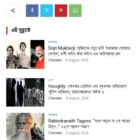
এই মুহূর্তে
কলকাতা
Srijit Mukherji: সৃজিতের নতুন ছবি ‘মহারাজা তোমারে
সেলাম’; গুপী গাইন বাঘা বাইন-এর অবিশ্বাস্য গল্প
Chandan
-
8 August, 2026
দেশ
Hooghly: পোলবার হোটেলে দেহ ব্যবসার অভিযোগে
পুলিশ অভিযান, ম্যানেজারসহ আটক ৫
Chandan
-
8 August, 2026
কলকাতা
Rabindranath Tagore: “যখন পড়বে না গো পায়ের
চিহ্ন…” ২২শে শ্রাবণ স্মরণে
Chandan
-
8 August, 2026