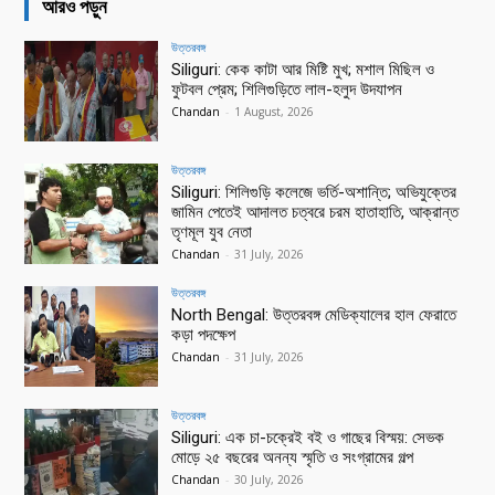
আরও পড়ুন
উত্তরবঙ্গ
Siliguri: কেক কাটা আর মিষ্টি মুখ; মশাল মিছিল ও
ফুটবল প্রেম; শিলিগুড়িতে লাল-হলুদ উদযাপন
Chandan
-
1 August, 2026
উত্তরবঙ্গ
Siliguri: শিলিগুড়ি কলেজে ভর্তি-অশান্তি; অভিযুক্তের
জামিন পেতেই আদালত চত্বরে চরম হাতাহাতি, আক্রান্ত
তৃণমূল যুব নেতা
Chandan
-
31 July, 2026
উত্তরবঙ্গ
North Bengal: উত্তরবঙ্গ মেডিক্যালের হাল ফেরাতে
কড়া পদক্ষেপ
Chandan
-
31 July, 2026
উত্তরবঙ্গ
Siliguri: এক চা-চক্রেই বই ও গাছের বিস্ময়: সেভক
মোড়ে ২৫ বছরের অনন্য স্মৃতি ও সংগ্রামের গল্প
Chandan
-
30 July, 2026