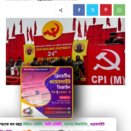
অনেক কম খরচে
ভিডিও এডিটিং,
ফটো এডিটিং,
ব্যানার ডিজাইনিং,
ওয়েবসাইট