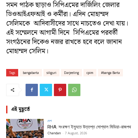
সমন পাঠক ছাড়াও সিপিএমের দার্জিলিং জেলার
ডিওআইএফআই ও কর্মীরা। এদিন মোহাম্মদ
সেলিমকে আদিবাসীদের সাথে নাচতেও দেখা যায়।
এই সম্মেলনে আগামী দিনে সিপিএমের পরবর্তী
সংগঠনের দিকেও নজর রাখতে হবে বলে জানান
মোহাম্মদ সেলিম।
Tags
bangabarta
siliguri
Darjeeling
cpim
#banga Barta
এই মুহূর্তে
দেশ
RHA: সংরক্ষণ ইস্যুতে উত্তপ্ত সোশ্যাল মিডিয়া-রাজপথ
Chandan
-
7 August, 2026