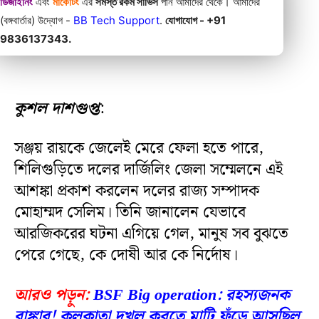
ডিজাইনিং
এবং
মার্কেটিং
এর
সমস্ত রকম সার্ভিস
পান আমাদের থেকে। আমাদের
(বঙ্গবার্তার) উদ্যোগ -
BB Tech Support
.
যোগাযোগ - +91
9836137343.
কুশল দাশগুপ্ত
:
সঞ্জয় রায়কে জেলেই মেরে ফেলা হতে পারে,
শিলিগুড়িতে দলের দার্জিলিং জেলা সম্মেলনে এই
আশঙ্কা প্রকাশ করলেন দলের রাজ্য সম্পাদক
মোহাম্মদ সেলিম। তিনি জানালেন যেভাবে
আরজিকরের ঘটনা এগিয়ে গেল, মানুষ সব বুঝতে
পেরে গেছে, কে দোষী আর কে নির্দোষ।
আরও পড়ুন:
BSF Big operation: রহস্যজনক
বাঙ্কার! কলকাতা দখল করতে মাটি ফুঁড়ে আসছিল