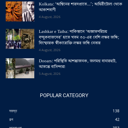
Kolkata: ‘আশ্বিনের শারদপ্রাতে…’; আহিরীটোলা থেকে
আকাশবাণী
4 August, 2026
Lashkar e Taiba: পাকিস্তানে ‘অজ্ঞাতপরিচয়
বন্দুকবাজদের’ হাতে খতম ৩০-এর বেশি লস্কর জঙ্গি;
বিস্ফোরক স্বীকারোক্তি লস্কর জঙ্গি নেতার
4 August, 2026
Dooars: পরিস্থিতি আশঙ্কাজনক, জলমগ্ন বানারহাট,
আতঙ্কে বাসিন্দারা
5 August, 2026
POPULAR CATEGORY
সমস্ত
138
গল্প
42
আবহাওয়া
383