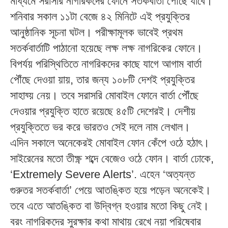
মাধ্যমে
সরাসরি
নাগরিকদের
ফোনে
সতর্কবার্তা
পৌঁছে
যাবে।
শনিবার
সকাল
১১টা
বেজে
৪২
মিনিটে
এই
প্রযুক্তির
আনুষ্ঠানিক
সূচনা
ঘটল।
পরীক্ষামূলক
ভাবেই
প্রথম
সতর্কবার্তাটি
পাঠানো
হয়েছে
লক্ষ
লক্ষ
নাগরিকের
ফোনে।
বিপর্যয়
পরিস্থিতিতে
নাগরিকদের
কাছে
যাগে
আগাম
বার্তা
পৌঁছে
দেওয়া
য়ায়
,
তার
জন্য
১০৮টি
দেশই
প্রযুক্তির
সাহায্য়
নেয়।
তবে
সরাসরি
মোবাইল
ফোনে
বার্তা
পৌঁছে
দেওয়ার
প্রযুক্তি
হাতে
রয়েছে
৪৫টি
দেশেরই।
দেশীয়
প্রযুক্তিতে
ভর
করে
ভারতও
সেই
দলে
নাম
লেখাল।
এদিন
সকালে
অনেকেরই
মোবাইল
ফোন
কেঁপে
ওঠে
হঠাৎ।
সাইরেনের
মতো
তীক্ষ্ণ
শব্দে
বেজেও
ওঠে
ফোন।
বার্তা
ঢোকে
,
‘Extremely Severe Alerts’.
এহেন
‘
অত্যন্ত
গুরুতর
সতর্কবার্তা
’
পেয়ে
আতঙ্কিত
হয়ে
পড়েন
অনেকেই।
তবে
এতে
আতঙ্কিত
বা
উদ্বিগ্ন
হওয়ার
মতো
কিছু
নেই।
বরং
নাগরিকদের
সুরক্ষার
কথা
মাথায়
রেখে
নয়া
পরিষেবার