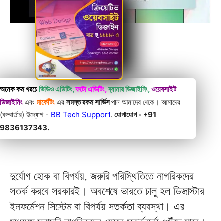
অনেক কম খরচে
ভিডিও এডিটিং,
ফটো এডিটিং,
ব্যানার ডিজাইনিং,
ওয়েবসাইট
ডিজাইনিং
এবং
মার্কেটিং
এর
সমস্ত রকম সার্ভিস
পান আমাদের থেকে। আমাদের
(বঙ্গবার্তার) উদ্যোগ -
BB Tech Support
.
যোগাযোগ - +91
9836137343.
দুর্যোগ
হোক
বা
বিপর্যয়
,
জরুরি
পরিস্থিতিতে
নাগরিকদের
সতর্ক
করবে
সরকারই।
অবশেষে
ভারতে
চালু
হল
ডিজাস্টার
ইনফর্মেশন
সিস্টেম
বা
বিপর্যয়
সতর্কতা
ব্যবস্থা।
এর