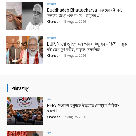
কলকাতা
Buddhadeb Bhattacharya: বুদ্ধদেব ভট্টাচার্য;
ক্ষমতার ঊর্ধ্বে এক সাধারণ মানুষের গল্প
Chandan
-
8 August, 2026
কলকাতা
BJP: ‘ভালো তৃণমূল বলে আবার কিছু হয় নাকি?’— বুকে
কষ্ট চেপে চুপ কর্মীরা, বাড়ছে অস্বস্তি!
Chandan
-
8 August, 2026
আরও পড়ুন
দেশ
RHA: সংরক্ষণ ইস্যুতে উত্তপ্ত সোশ্যাল মিডিয়া-
রাজপথ
Chandan
-
7 August, 2026
দেশ