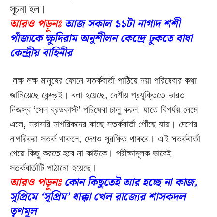
সূচনা
হল।
আরও পড়ুনঃ
আজ সকাল ১১টা নাগাদ শশী
পাঁজাকে ক্ষুদিরাম অনুশীলন কেন্দ্রে ঢুকতে বাধা
কেন্দ্রীয় বাহিনীর
লক্ষ
লক্ষ
মানুষের
ফোনে
সতর্কবার্তা
পাঠিয়ে
নয়া
পরিষেবার
কথা
জানিয়েছে
কেন্দ্রই।
বলা
হয়েছে
,
দেশীয়
প্রযুক্তিতে
ভারত
নিজস্ব
‘
সেল
ব্রডকাস্ট
’
পরিষেবা
চালু
করল
,
যাতে
বিপর্যয়
নেমে
এলে
,
সরাসরি
নাগরিকদের
কাছে
সতর্কবার্তা
পৌঁছে
যায়।
দেশের
নাগরিকরা
সতর্ক
থাকলে
,
দেশও
সুরক্ষিত
থাকবে।
এই
সতর্কবার্তা
পেয়ে
কিছু
করতে
হবে
না
কাউকে।
পরীক্ষামূলক
ভাবেই
সতর্কবার্তাটি
পাঠানো
হয়েছে।
আরও পড়ুনঃ
কোন কিছুতেই আর হচ্ছে না কাজ,
সুপ্রিমে ‘সুপ্রিম’ ধাক্কা খেল রাজ্যের শাসকদল
তৃণমূল