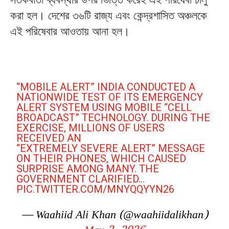
করা
হল।
দেশের
৩৬টি
রাজ্য
এবং
কেন্দ্রশাসিত
অঞ্চলকে
এই
পরিষেবার
আওতায়
আনা
হল।
“MOBILE ALERT” INDIA CONDUCTED A
NATIONWIDE TEST OF ITS EMERGENCY
ALERT SYSTEM USING MOBILE “CELL
BROADCAST” TECHNOLOGY. DURING THE
EXERCISE, MILLIONS OF USERS
RECEIVED AN
“EXTREMELY SEVERE ALERT” MESSAGE
ON THEIR PHONES, WHICH CAUSED
SURPRISE AMONG MANY. THE
GOVERNMENT CLARIFIED…
PIC.TWITTER.COM/MNYQQYYN26
— Waahiid Ali Khan (@waahiidalikhan)