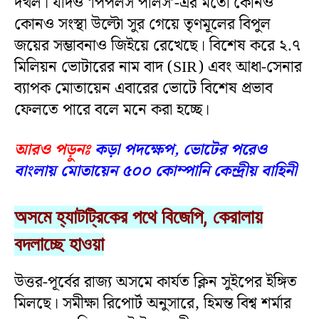
দখল। যদিও ‘পিপলস পালস’-এর মতো কোনও
কোনও সংস্থা উল্টো সুর গেয়ে তৃণমূলের বিপুল
জয়ের সম্ভাবনাও জিইয়ে রেখেছে। বিশেষ করে ২.৭
মিলিয়ন ভোটারের নাম বাদ (SIR) এবং আধা-সেনার
ব্যাপক মোতায়েন এবারের ভোটে বিশেষ প্রভাব
ফেলতে পারে বলে মনে করা হচ্ছে।
আরও পড়ুনঃ
কড়া পদক্ষেপ, ভোটের পরেও
বাংলায় মোতায়েন ৫০০ কোম্পানি কেন্দ্রীয় বাহিনী
অসমে হ্যাটট্রিকের পথে বিজেপি, কেরালায়
বদলাচ্ছে হাওয়া
উত্তর-পূর্বের রাজ্য অসমে কার্যত ক্লিন সুইপের ইঙ্গিত
মিলছে। সমীক্ষা রিপোর্ট অনুসারে, হিমন্ত বিশ্ব শর্মার