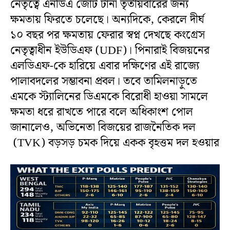
নেতৃত্বে এনডিএ জোট টানা তৃতীয়বারের জন্য
ক্ষমতায় ফিরতে চলেছে। অন্যদিকে, কেরলে দীর্ঘ
১০ বছর পর ক্ষমতায় ফেরার স্বপ্ন দেখছে কংগ্রেস
নেতৃত্বাধীন ইউডিএফ (UDF)। পিনারাই বিজয়নের
এলডিএফ-কে হারিয়ে এবার দক্ষিণের এই রাজ্যে
পালাবদলের সম্ভাবনা প্রবল। তবে তামিলনাড়ুতে
এমকে স্ট্যালিনের ডিএমকে বিরোধী হাওয়া সামলে
ক্ষমতা ধরে রাখতে পারে বলে অধিকাংশ পোল
জানালেও, অভিনেতা বিজয়ের রাজনৈতিক দল
(TVK) বড়সড় চমক দিয়ে একক বৃহত্তম দল হওয়ার