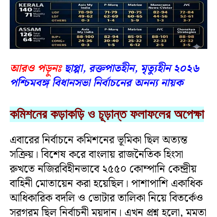
আরও পড়ুনঃ
ছাপ্পা, রক্তপাতহীন, মৃত্যুহীন ২০২৬
পশ্চিমবঙ্গ বিধানসভা নির্বাচনের অনন্য নায়ক
কমিশনের কড়াকড়ি ও চূড়ান্ত ফলাফলের অপেক্ষা
এবারের নির্বাচনে কমিশনের ভূমিকা ছিল অত্যন্ত
সক্রিয়। বিশেষ করে বাংলায় রাজনৈতিক হিংসা
রুখতে নজিরবিহীনভাবে ২৫৫০ কোম্পানি কেন্দ্রীয়
বাহিনী মোতায়েন করা হয়েছিল। পাশাপাশি একাধিক
আধিকারিক বদলি ও ভোটার তালিকা নিয়ে বিতর্কেও
সরগরম ছিল নির্বাচনী ময়দান। এখন প্রশ্ন হলো, মমতা