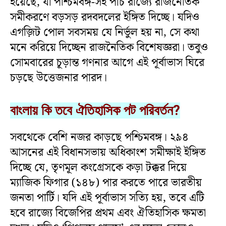
হয়েছে, যা পশ্চিমবঙ্গ-সহ পাঁচ রাজ্যে রাজনৈতিক
সমীকরণে বড়সড় রদবদলের ইঙ্গিত দিচ্ছে। যদিও
এগজ়িট পোল সবসময় যে নির্ভুল হয় না, সে কথা
মনে করিয়ে দিচ্ছেন রাজনৈতিক বিশেষজ্ঞরা। তবুও
সোমবারের চূড়ান্ত গণনার আগে এই পূর্বাভাস ঘিরে
চড়ছে উত্তেজনার পারদ।
বাংলায় কি তবে ঐতিহাসিক পট পরিবর্তন?
সবথেকে বেশি নজর কাড়ছে পশ্চিমবঙ্গ। ২৯৪
আসনের এই বিধানসভায় অধিকাংশ সমীক্ষাই ইঙ্গিত
দিচ্ছে যে, তৃণমূল কংগ্রেসকে কড়া টক্কর দিয়ে
ম্যাজিক ফিগার (১৪৮) পার করতে পারে ভারতীয়
জনতা পার্টি। যদি এই পূর্বাভাস সত্যি হয়, তবে এটি
হবে রাজ্যে বিজেপির প্রথম এবং ঐতিহাসিক ক্ষমতা