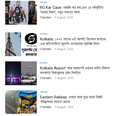
কলকাতা
RG Kar Case: আরজি কর কাণ্ডের ২য় বর্ষপূর্তিতে
‘অভয়া দিবস’, নতুন তদন্তে আশা
Chandan
-
9 August, 2026
কলকাতা
Kolkata: ১৯৭৫ সালের ৯ই আগস্ট, বিনোদন জগতের
এক মাইলস্টোন! দূরদর্শন কলকাতার প্রতিষ্ঠা দিবস
Chandan
-
9 August, 2026
কলকাতা
Kolkata Airport: মাঝ আকাশেই চক্কর কাটল বিমান!
কলকাতা বিমানবন্দরে হঠাৎ বিপত্তি
Chandan
-
9 August, 2026
দক্ষিণবঙ্গ
Eastern Railway: দেখলে মাথা ঘুরে যাবে! বিরাট
পরিকল্পনার ঘোষণা রেলের
Chandan
-
9 August, 2026