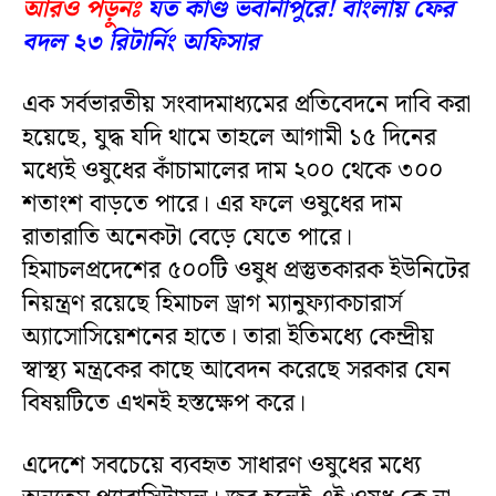
আরও পড়ুনঃ
যত কাণ্ড ভবানীপুরে! বাংলায় ফের
বদল ২৩ রিটার্নিং অফিসার
এক সর্বভারতীয় সংবাদমাধ্যমের প্রতিবেদনে দাবি করা
হয়েছে, যুদ্ধ যদি থামে তাহলে আগামী ১৫ দিনের
মধ্যেই ওষুধের কাঁচামালের দাম ২০০ থেকে ৩০০
শতাংশ বাড়তে পারে। এর ফলে ওষুধের দাম
রাতারাতি অনেকটা বেড়ে যেতে পারে।
হিমাচলপ্রদেশের ৫০০টি ওষুধ প্রস্তুতকারক ইউনিটের
নিয়ন্ত্রণ রয়েছে হিমাচল ড্রাগ ম্যানুফ্যাকচারার্স
অ্যাসোসিয়েশনের হাতে। তারা ইতিমধ্যে কেন্দ্রীয়
স্বাস্থ্য মন্ত্রকের কাছে আবেদন করেছে সরকার যেন
বিষয়টিতে এখনই হস্তক্ষেপ করে।
এদেশে সবচেয়ে ব্যবহৃত সাধারণ ওষুধের মধ্যে