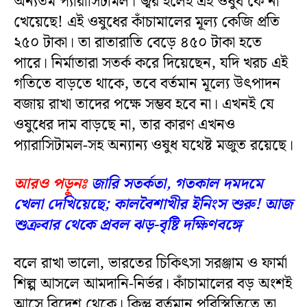
অন্যতম প্যারাসিটামল। জ্বর হলেই এই ওষুধ কে না
খেয়েছে! এই ওষুধের কাঁচামালের মূল্য কেজি প্রতি
২৫০ টাকা। তা রাতারাতি বেড়ে ৪৫০ টাকা হতে
পারে। নির্মাতারা সতর্ক করে দিয়েছেন, যদি খরচ এই
গতিতে বাড়তে থাকে, তবে বর্তমান মূল্যে উৎপাদন
বজায় রাখা তাদের পক্ষে সম্ভব হবে না। এখনই যে
ওষুধের দাম বাড়ছে না, তার কারণ এখনও
প্যারাসিটামল-সহ অন্যান্য ওষুধ যথেষ্ট মজুত রয়েছে।
আরও পড়ুনঃ
জারি সতর্কতা, গতকাল দমদমে
খেলা দেখিয়েছে; কালবৈশাখীর ইনিংস শুরু! আজ
শুক্রবার থেকে প্রবল ঝড়-বৃষ্টি দক্ষিণবঙ্গে
বলে রাখা ভালো, ভারতের চিকিৎসা সরঞ্জাম ও ফার্মা
শিল্প আসলে আমদানি-নির্ভর। কাঁচামালের বড় অংশই
আসে বিদেশ থেকে। কিন্তু বর্তমান পরিস্থিতিতে তা