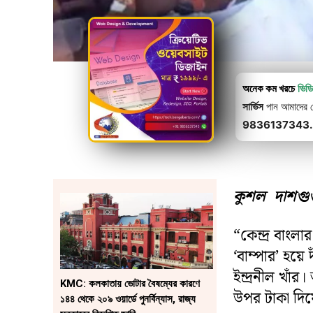
অনেক কম খরচে
ভিড
সার্ভিস
পান আমাদের থে
9836137343.
কুশল দাশগুপ্
“কেন্দ্র বাংলা
‘বাম্পার’ হয়ে
ইন্দ্রনীল খাঁ
KMC: কলকাতায় ভোটার বৈষম্যের কারণে
উপর টাকা দিয
১৪৪ থেকে ২০৯ ওয়ার্ডে পুনর্বিন্যাস, রাজ্য