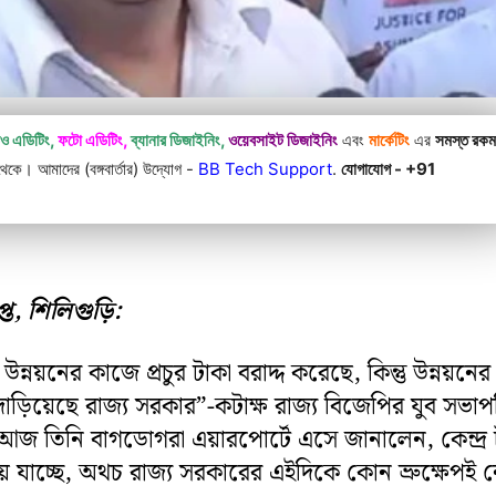
িও এডিটিং,
ফটো এডিটিং,
ব্যানার ডিজাইনিং,
ওয়েবসাইট ডিজাইনিং
এবং
মার্কেটিং
এর
সমস্ত রক
কে। আমাদের (বঙ্গবার্তার) উদ্যোগ -
BB Tech Support
.
যোগাযোগ - +91
ত, শিলিগুড়ি:
র উন্নয়নের কাজে প্রচুর টাকা বরাদ্দ করেছে, কিন্তু উন্নয়নে
 দাঁড়িয়েছে রাজ্য সরকার”-কটাক্ষ রাজ্য বিজেপির যুব সভা
র। আজ তিনি বাগডোগরা এয়ারপোর্টে এসে জানালেন, কেন্দ্র
়ে যাচ্ছে, অথচ রাজ্য সরকারের এইদিকে কোন ভ্রুক্ষেপই 