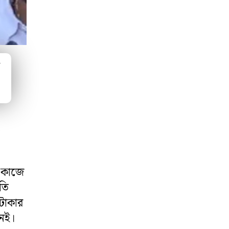
ম
র কাজে
পতি
 টাকার
নেই।