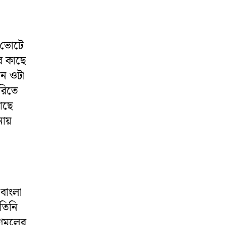
 ভোটে
র কাছে
েন ওটা
ারিতে
াছে
ায়
বাংলা
তিনি
ণমূলের