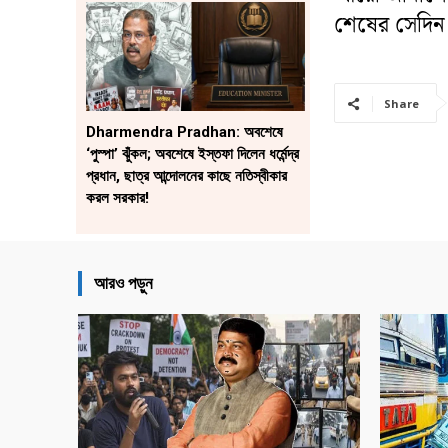
শেষের সেদিন 
Share
Dharmendra Pradhan: অবশেষে
‘পুস্পা’ ঝুঁকল; অবশেষে ইস্তফা দিলেন ধর্মেন্দ্র
প্রধান, ছাত্র আন্দোলনের কাছে নতিস্বীকার
করল সরকার!
আরও পড়ুন