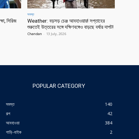
সমস্ত
্ষা, সিরিজ
Weather: বড়সড় চেঞ্জ আবহাওয়ায়! সপ্তাহের
শুরুতেই উত্তরের সঙ্গে দক্ষিণবঙ্গেও বাড়ছে বর্ষার দাপট!
Chandan
-
13 July, 2026
POPULAR CATEGORY
সমস্ত
140
গল্প
42
আবহাওয়া
384
গাড়ি-বাইক
2