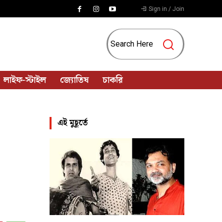
Sign in / Join
Search Here
লাইফ-স্টাইল
জ্যোতিষ
চাকরি
এই মুহূর্তে