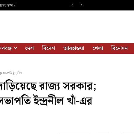
রসহ আটক ৫
ণ স্মরণে
ষিণবঙ্গ
দেশ
বিদেশ
আবহাওয়া
খেলা
বিনোদন
ব সভাপতি ইন্দ্রনীল...
াঁড়িয়েছে রাজ্য সরকার;
ভাপতি ইন্দ্রনীল খাঁ-এর