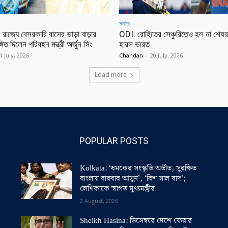
সমস্ত
াজ্যে বেসরকারি বাসের ভাড়া বাড়ার
ODI: রোহিতের সেঞ্চুরিতেও হল না শেষরক
গিত দিলেন পরিবহন মন্ত্রী অর্জুন সিং
হারল ভারত
1 July, 2026
Chandan
-
20 July, 2026
Load more
POPULAR POSTS
Kolkata: ‘ধমকের সংস্কৃতি অতীত, সুরক্ষিত
বাংলায় বারবার আসুন’, ‘বিশ সাল বাদ’;
লেখিকাকে স্বাগত মুখ্যমন্ত্রীর
2 August, 2026
Sheikh Hasina: ডিসেম্বরে দেশে ফেরার