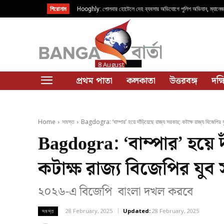
শিরোনাম
Hooghly: পোলবার হোটেলে দেহ ব্যবসার অভিযোগে পুলিশ অভিযান, ম্যানেজা
Rabindranath Tagore: “যখন পড়বে না গো পায়ের চিহ্ন…” ২২শে শ্রাব
8 August
প্রথম পাতা
কলকাতা
উত্তরবঙ্গ
দক্
Home
সমস্ত
Bagdogra: ‘বাম্পার’ হয়ে দাঁড়িয়েছে রাজ্য সরকার; কটাক্ষ রাজ্য বিজেপির যু
Bagdogra: ‘বাম্পার’ হয়ে দ
কটাক্ষ রাজ্য বিজেপির যুব স
২০২৬-এ বিজেপি বাংলা দখল করবে
28 February, 2025
Updated:
28 February, 2025
সমস্ত