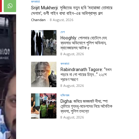
কলকাতা
Srijit Mukherji: সৃজিতের নতুন ছবি ‘মহারাজা তোমারে
সেলাম’; গুপী গাইন বাঘা বাইন-এর অবিশ্বাস্য গল্প
Chandan
-
8 August, 2026
দেশ
Hooghly: পোলবার হোটেলে দেহ
ব্যবসার অভিযোগে পুলিশ অভিযান,
ম্যানেজারসহ আটক ৫
8 August, 2026
কলকাতা
Rabindranath Tagore: “যখন
পড়বে না গো পায়ের চিহ্ন…” ২২শে
শ্রাবণ স্মরণে
8 August, 2026
দক্ষিণবঙ্গ
Digha: জমিয়ে জমজমাট দীঘা; স্পা
সেন্টারে গৃহবধূ-মডেলদের নিয়ে অনৈতিক
ব্যবসা, পুলিশ তদন্তে
8 August, 2026