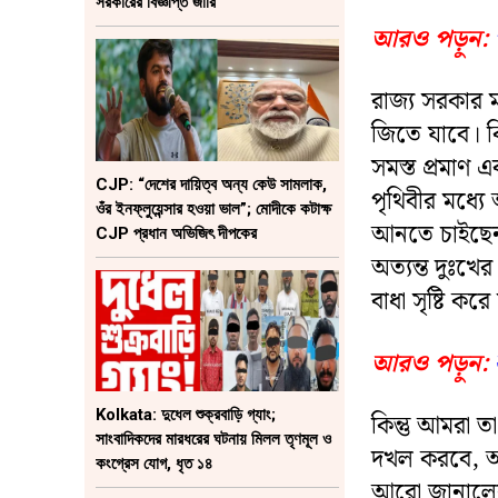
সরকারের বিজ্ঞপ্তি জারি
আরও পড়ুন:
রাজ্য সরকার
জিতে যাবে। ক
সমস্ত প্রমাণ 
CJP: “দেশের দায়িত্ব অন্য কেউ সামলাক,
পৃথিবীর মধ্যে 
ওঁর ইনফ্লুয়েন্সার হওয়া ভাল”; মোদীকে কটাক্ষ
আনতে চাইছেন,
CJP প্রধান অভিজিৎ দীপকের
অত্যন্ত দুঃখ
বাধা সৃষ্টি কর
আরও পড়ুন:
Kolkata: দুধেল শুক্রবাড়ি গ্যাং;
কিন্তু আমরা
সাংবাদিকদের মারধরের ঘটনায় মিলল তৃণমূল ও
দখল করবে, আর
কংগ্রেস যোগ, ধৃত ১৪
আরো জানালেন 