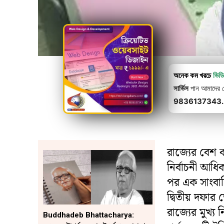
অনেক কম খরচে
ভিড
সার্ভিস
পান আমাদের থে
9836137343.
রাজ্যের বেশ ক
নির্বাচনী আধ
পর এক সাংবাদি
দ্বিতীয় দফা
রাজ্যের মুখ্
Buddhadeb Bhattacharya: