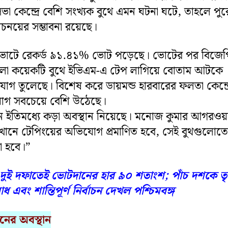
া কেন্দ্রে বেশি সংখ্যক বুথে এমন ঘটনা ঘটে, তাহলে পু
নিবাচনয়ের সম্ভাবনা রয়েছে।
র ভোটে রেকর্ড ৯১.৪১% ভোট পড়েছে। ভোটের পর বিজেপ
লো কয়েকটি বুথে ইভিএম-এ টেপ লাগিয়ে বোতাম আটকে
গ তুলেছে। বিশেষ করে ডায়মন্ড হারবারের ফলতা কেন্দ্
োগ সবচেয়ে বেশি উঠেছে।
শন ইতিমধ্যে কড়া অবস্থান নিয়েছে। মনোজ কুমার আগরওয়
ানে টেপিংয়ের অভিযোগ প্রমাণিত হবে, সেই বুথগুলোতে
রা হবে।”
দুই দফাতেই ভোটদানের হার ৯০ শতাংশ; পাঁচ দশকে তৃ
ধ এবং শান্তিপূর্ণ নির্বাচন দেখল পশ্চিমবঙ্গ
শনের অবস্থান