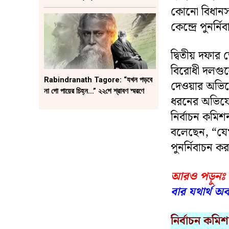
কোনো বিধানসভ
কেন্দ্রে পুনর্
দ্বিতীয় দফা
বিরোধী দলগু
Rabindranath Tagore: “যখন পড়বে
দেওয়ার অভিযো
না গো পায়ের চিহ্ন…” ২২শে শ্রাবণ স্মরণে
ধরনের অভিয
নির্বাচন কমি
বলেছেন, “যেখ
পুনর্নিবাচন ক
আরও পড়ুনঃ
বার যথার্থ অবা
নির্বাচন কমি