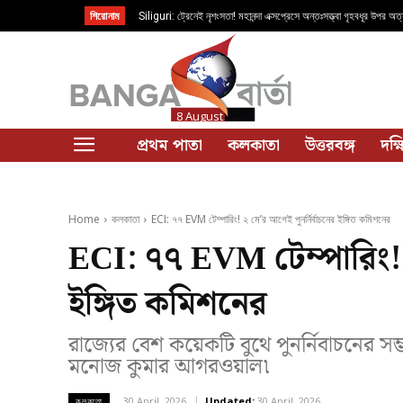
শিরোনাম
Siliguri: ট্রেনেই নৃশংসতা! মহানন্দা এক্সপ্রেসে অন্তঃসত্ত্বা গৃহবধূর উপর অত্
8 August
প্রথম পাতা
কলকাতা
উত্তরবঙ্গ
দক্
Home
কলকাতা
ECI: ৭৭ EVM টেম্পারিং! ২ মে’র আগেই পুনর্নির্বাচনের ইঙ্গিত কমিশনের
ECI: ৭৭ EVM টেম্পারিং! ২
ইঙ্গিত কমিশনের
রাজ্যের বেশ কয়েকটি বুথে পুনর্নিবাচনের সম
মনোজ কুমার আগরওয়াল৷
30 April, 2026
Updated:
30 April, 2026
কলকাতা