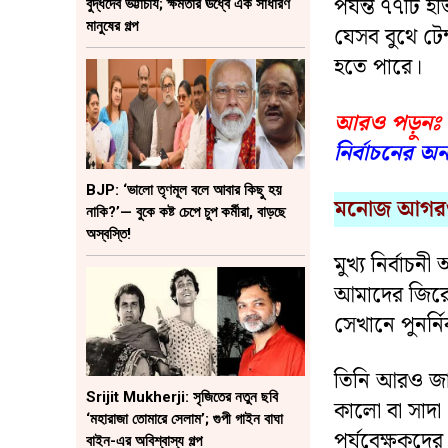
পর্যন্ত ৭৭টি
বুদ্ধদেব ভট্টাচার্য; ক্ষমতার ঊর্ধ্বে এক সাধারণ
মানুষের গল্প
যেসব বুথে টেম
হতে পারে।
আরও পড়ুনঃ
নির্বাচনের অন
BJP: ‘ভালো তৃণমূল বলে আবার কিছু হয়
মনোজ আগরওয়
নাকি?’— বুকে কষ্ট চেপে চুপ কর্মীরা, বাড়ছে
অস্বস্তি!
মুখ্য নির্বাচ
আমাদের জিরো
সেখানে পুনর্ন
তিনি আরও জ
Srijit Mukherji: সৃজিতের নতুন ছবি
কালো বা সাদা
‘মহারাজা তোমারে সেলাম’; গুপী গাইন বাঘা
পর্যবেক্ষকদের
বাইন-এর অবিশ্বাস্য গল্প