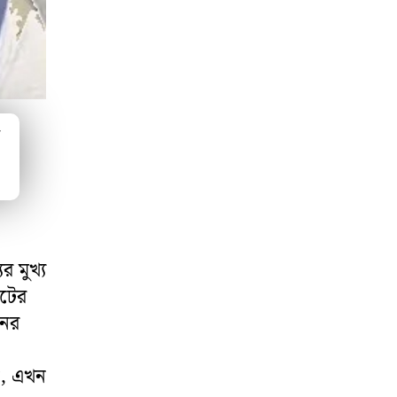
ম
র মুখ্য
োটের
নের
ন, এখন