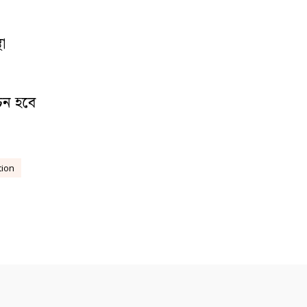
া
চন হবে
tion