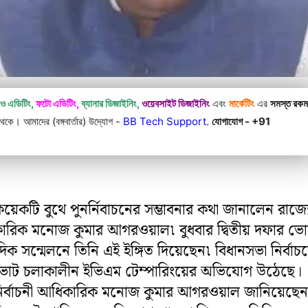
িও এডিটিং,
ফটো এডিটিং,
ব্যানার ডিজাইনিং,
ওয়েবসাইট ডিজাইনিং
এবং
মার্কেটিং
এর
সমস্ত রক
কে। আমাদের (বঙ্গবার্তার) উদ্যোগ -
BB Tech Support
.
যোগাযোগ - +91
য়েকটি বুথে পুনর্নিবাচনের সম্ভাবনার কথা জানালেন রাজ্যে
িকারিক মনোজ কুমার আগরওয়াল৷ বুধবার দ্বিতীয় দফার ভ
ক সন্মেলনে তিনি এই ইঙ্গিত দিয়েছেন৷ বিধানসভা নির্বাচ
র ভোট চলাকালীন ইভিএম টেম্পারিংয়ের অভিযোগ উঠেছে।
য নির্বাচনী আধিকারিক মনোজ কুমার আগরওয়াল জানিয়েছে