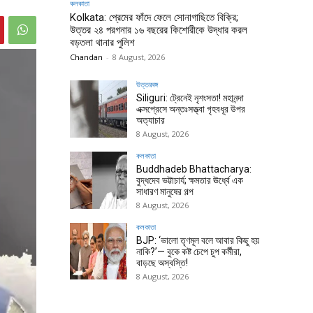
কলকাতা
Kolkata: প্রেমের ফাঁদে ফেলে সোনাগাছিতে বিক্রি;
উত্তর ২৪ পরগনার ১৬ বছরের কিশোরীকে উদ্ধার করল
বড়তলা থানার পুলিশ
Chandan
-
8 August, 2026
উত্তরবঙ্গ
Siliguri: ট্রেনেই নৃশংসতা! মহানন্দা
এক্সপ্রেসে অন্তঃসত্ত্বা গৃহবধূর উপর
অত্যাচার
8 August, 2026
কলকাতা
Buddhadeb Bhattacharya:
বুদ্ধদেব ভট্টাচার্য; ক্ষমতার ঊর্ধ্বে এক
সাধারণ মানুষের গল্প
8 August, 2026
কলকাতা
BJP: ‘ভালো তৃণমূল বলে আবার কিছু হয়
নাকি?’— বুকে কষ্ট চেপে চুপ কর্মীরা,
বাড়ছে অস্বস্তি!
8 August, 2026