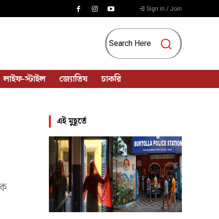
Sign in / Join
Search Here
লাইফ-স্টাইল
জ্যোতিষ
চাকরি
এই মুহূর্তে
িক