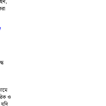
ছেন,
করা
া
ধে
ামে
রিক ও
 যদি