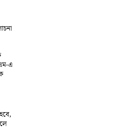
লোচনা
ক
িএম-এ
কে
 হবে,
বলে