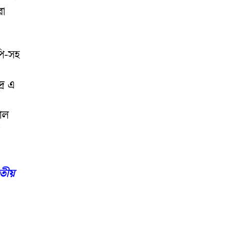
রো
ি-সহ
রে এ
াল
তীয়