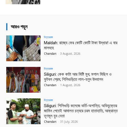
আরও পড়ুন
উত্তরবঙ্গ
Maldah: রাজ্যে ফের কোটি কোটি টাকা উদ্ধার! এ বার
মালদহে
Chandan
-
3 August, 2026
উত্তরবঙ্গ
Siliguri: কেক কাটা আর মিষ্টি মুখ; মশাল মিছিল ও
ফুটবল প্রেম; শিলিগুড়িতে লাল-হলুদ উদযাপন
Chandan
-
1 August, 2026
উত্তরবঙ্গ
Siliguri: শিলিগুড়ি কলেজে ভর্তি-অশান্তি; অভিযুক্তের
জামিন পেতেই আদালত চত্বরে চরম হাতাহাতি, আক্রান্ত
তৃণমূল যুব নেতা
Chandan
-
31 July, 2026