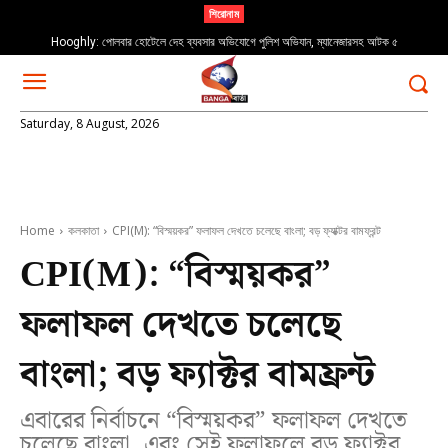
শিরোনাম
Hooghly: পোলবার হোটেলে দেহ ব্যবসার অভিযোগে পুলিশ অভিযান, ম্যানেজারসহ আটক ৫
Rabindranath Tagore: “যখন পড়বে না গো পায়ের চিহ্ন…” ২২শে শ্রাবণ স্মরণে
Saturday, 8 August, 2026
Home
কলকাতা
CPI(M): “বিস্ময়কর” ফলাফল দেখতে চলেছে বাংলা; বড় ফ্যাক্টর বামফ্রন্ট
CPI(M): “বিস্ময়কর”
ফলাফল দেখতে চলেছে
বাংলা; বড় ফ্যাক্টর বামফ্রন্ট
এবারের নির্বাচনে “বিস্ময়কর” ফলাফল দেখতে
চলেছে বাংলা, এবং সেই ফলাফলে বড় ফ্যাক্টর