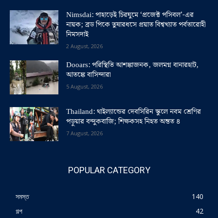
Nimsdai: পাহাড়েই চিরঘুমে ‘প্রজেক্ট পসিবল’-এর
নায়ক; ব্রড পিকে তুষারধসে প্রয়াত বিশ্বখ্যাত পর্বতারোহী
নিমসদাই
2 August, 2026
Dooars: পরিস্থিতি আশঙ্কাজনক, জলমগ্ন বানারহাট,
আতঙ্কে বাসিন্দারা
5 August, 2026
Thailand: থাইল্যান্ডের দেবসিরিন স্কুলে নবম শ্রেণির
পড়ুয়ার বন্দুকবাজি; শিক্ষকসহ নিহত অন্তত ৪
7 August, 2026
POPULAR CATEGORY
সমস্ত
140
গল্প
42