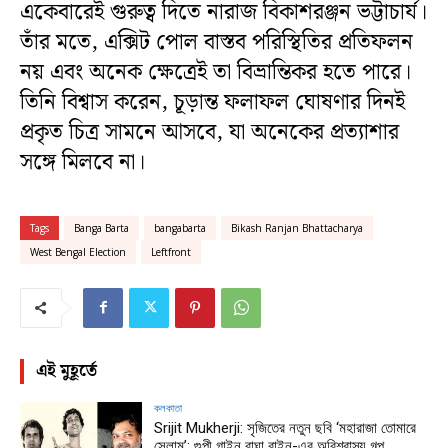
একেবারেই গুরুত্ব দিতে নারাজ বিকাশরঞ্জন ভট্টাচার্য।
তাঁর মতে, এক্সিট পোল বাস্তব পরিস্থিতির প্রতিফলন
নয় এবং অনেক ক্ষেত্রেই তা বিভ্রান্তিকর হতে পারে।
তিনি বিশ্বাস করেন, চূড়ান্ত ফলাফল ঘোষণার দিনই
প্রকৃত চিত্র সামনে আসবে, যা অনেকের প্রত্যাশার
সঙ্গে মিলবে না।
Tags
Banga Barta
bangabarta
Bikash Ranjan Bhattacharya
West Bengal Election
Leftfront
এই মুহূর্তে
কলকাতা
Srijit Mukherji: সৃজিতের নতুন ছবি ‘মহারাজা তোমারে
সেলাম’; গুপী গাইন বাঘা বাইন-এর অবিশ্বাস্য গল্প