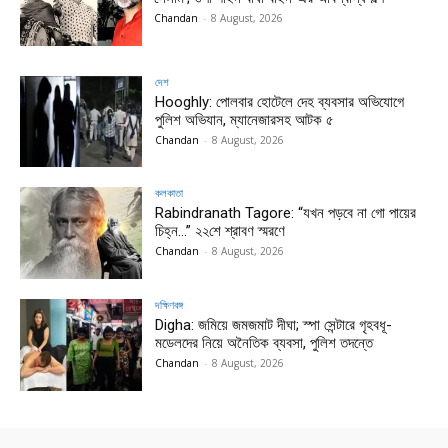
Chandan
-
8 August, 2026
দেশ
Hooghly: পোলবার হোটেলে দেহ ব্যবসার অভিযোগে
পুলিশ অভিযান, ম্যানেজারসহ আটক ৫
Chandan
-
8 August, 2026
কলকাতা
Rabindranath Tagore: “যখন পড়বে না গো পায়ের
চিহ্ন…” ২২শে শ্রাবণ স্মরণে
Chandan
-
8 August, 2026
দক্ষিণবঙ্গ
Digha: জমিয়ে জমজমাট দীঘা; স্পা সেন্টারে গৃহবধূ-
মডেলদের নিয়ে অনৈতিক ব্যবসা, পুলিশ তদন্তে
Chandan
-
8 August, 2026