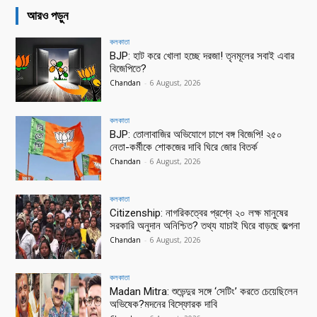
আরও পড়ুন
কলকাতা
BJP: হাট করে খোলা হচ্ছে দরজা! তৃনমূলের সবাই এবার
বিজেপিতে?
Chandan
-
6 August, 2026
কলকাতা
BJP: তোলাবাজির অভিযোগে চাপে বঙ্গ বিজেপি! ২৫০
নেতা-কর্মীকে শোকজের দাবি ঘিরে জোর বিতর্ক
Chandan
-
6 August, 2026
কলকাতা
Citizenship: নাগরিকত্বের প্রশ্নে ২০ লক্ষ মানুষের
সরকারি অনুদান অনিশ্চিত? তথ্য যাচাই ঘিরে বাড়ছে জল্পনা
Chandan
-
6 August, 2026
কলকাতা
Madan Mitra: শুভেন্দুর সঙ্গে ‘সেটিং’ করতে চেয়েছিলেন
অভিষেক?মদনের বিস্ফোরক দাবি