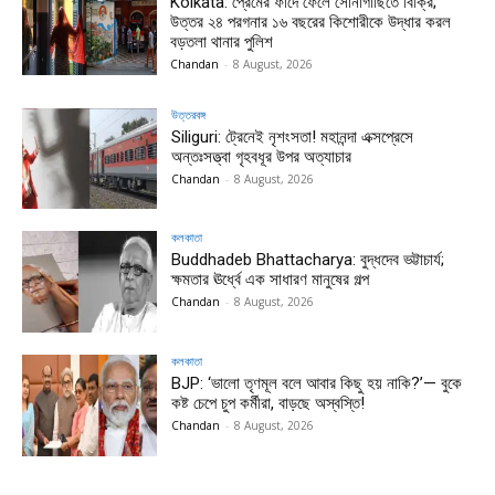
Kolkata: প্রেমের ফাঁদে ফেলে সোনাগাছিতে বিক্রি;
উত্তর ২৪ পরগনার ১৬ বছরের কিশোরীকে উদ্ধার করল
বড়তলা থানার পুলিশ
Chandan
-
8 August, 2026
উত্তরবঙ্গ
Siliguri: ট্রেনেই নৃশংসতা! মহানন্দা এক্সপ্রেসে
অন্তঃসত্ত্বা গৃহবধূর উপর অত্যাচার
Chandan
-
8 August, 2026
কলকাতা
Buddhadeb Bhattacharya: বুদ্ধদেব ভট্টাচার্য;
ক্ষমতার ঊর্ধ্বে এক সাধারণ মানুষের গল্প
Chandan
-
8 August, 2026
কলকাতা
BJP: ‘ভালো তৃণমূল বলে আবার কিছু হয় নাকি?’— বুকে
কষ্ট চেপে চুপ কর্মীরা, বাড়ছে অস্বস্তি!
Chandan
-
8 August, 2026