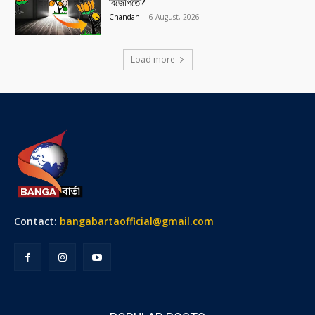
বিজেপিতে?
Chandan
-
6 August, 2026
Load more
Contact:
bangabartaofficial@gmail.com