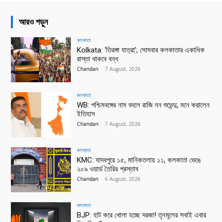
আরও পড়ুন
কলকাতা
Kolkata: ‘তিরঙ্গা যাত্রা’; সোমবার কলকাতার একাধিক
রাস্তা থাকবে বন্ধ
Chandan
-
7 August, 2026
কলকাতা
WB: পশ্চিমবঙ্গের নাম বদলে রাজি নন শুভেন্দু; মনে করালেন
ইতিহাস
Chandan
-
7 August, 2026
কলকাতা
KMC: যাদবপুরে ১৫, মানিকতলায় ১১, কলকাতা ভেঙে
২০৯ ওয়ার্ড তৈরির প্রস্তাব
Chandan
-
6 August, 2026
কলকাতা
BJP: হাট করে খোলা হচ্ছে দরজা! তৃনমূলের সবাই এবার