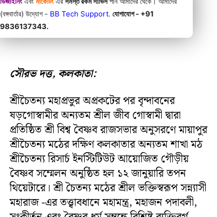
ডিজাইনিং
এবং
মার্কেটিং
এর
সমস্ত রকম সার্ভিস
পান আমাদের থেকে। আমাদের
(বঙ্গবার্তার) উদ্যোগ -
BB Tech Support
.
যোগাযোগ - +91
9836137343.
সৌরভ দত্ত, কলকাতা:
শ্রীচৈতন্য মহাপ্রভুর অপ্রকটের পর বৃন্দাবনের
ষড়গোস্বামীর অন্যতম শ্রীল জীব গোস্বামী দ্বারা
প্রতিষ্ঠিত শ্রী বিশ্ব বৈষ্ণব রাজসভার অনুসরণে মায়াপুর
শ্রীচৈতন্য মঠের দক্ষিণ কলকাতার অন্যতম শাখা মঠ
শ্রীচৈতন্য রিসার্চ ইনস্টিটিউট আয়োজিত গৌড়ীয়
বৈষ্ণব সম্মেলন অনুষ্ঠিত হল ১২ জানুয়ারি তপন
থিয়েটারে। শ্রী চৈতন্য মঠের শ্রীল ভক্তিস্বরূপ সন্ন্যাসী
মহারাজ -এর তত্ত্বাবধানে মহামন্ত্র, মহাজন পদাবলী,