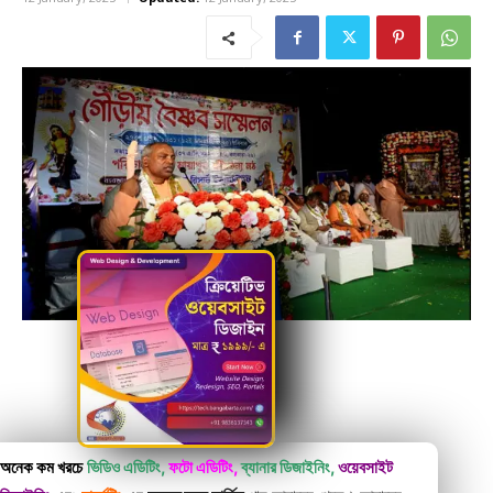
অনেক কম খরচে
ভিডিও এডিটিং,
ফটো এডিটিং,
ব্যানার ডিজাইনিং,
ওয়েবসাইট