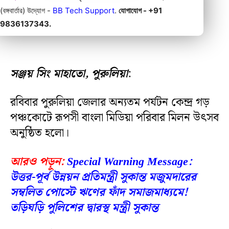
(বঙ্গবার্তার) উদ্যোগ -
BB Tech Support
.
যোগাযোগ - +91
9836137343.
সঞ্জয় সিং মাহাতো, পুরুলিয়া
:
রবিবার পুরুলিয়া জেলার অন্যতম পর্যটন কেন্দ্র গড়
পঞ্চকোটে রূপসী বাংলা মিডিয়া পরিবার মিলন উৎসব
অনুষ্ঠিত হলো।
আরও পড়ুন:
Special Warning Message:
উত্তর-পূর্ব উন্নয়ন প্রতিমন্ত্রী সুকান্ত মজুমদারের
সম্বলিত পোস্টে ঋণের ফাঁদ সমাজমাধ্যমে!
তড়িঘড়ি পুলিশের দ্বারস্থ মন্ত্রী সুকান্ত