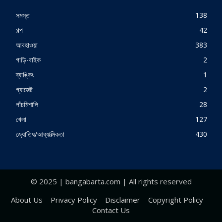
সমস্ত
138
গল্প
42
আবহাওয়া
383
গাড়ি-বাইক
2
ব্যাঙ্কিং
1
গ্যাজেট
2
পাঁচমিশালি
28
খেলা
127
জ্যোতিষ/আধ্যাত্মিকতা
430
© 2025 | bangabarta.com | All rights reserved
About Us
Privacy Policy
Disclaimer
Copyright Policy
Contact Us