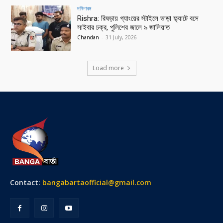
দক্ষিণবঙ্গ
Rishra: রিষড়ায় গ্যাংয়ের স্টাইলে ভাড়া ফ্ল্যাটে বসে
সাইবার চক্র, পুলিশের জালে ৯ জালিয়াত
Chandan
-
31 July, 2026
Load more
Contact:
bangabartaofficial@gmail.com