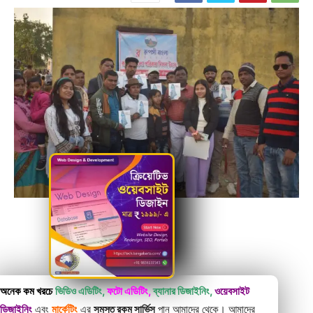
অনেক কম খরচে
ভিডিও এডিটিং,
ফটো এডিটিং,
ব্যানার ডিজাইনিং,
ওয়েবসাইট
ডিজাইনিং
এবং
মার্কেটিং
এর
সমস্ত রকম সার্ভিস
পান আমাদের থেকে। আমাদের