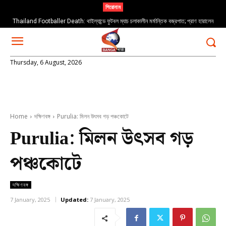
শিরোনাম
Thailand Footballer Death: থাইল্যান্ডে ফুটবল ম্যাচ চলাকালীন মর্মান্তিক বজ্রপাত; প্রাণ হারালেন
তরুণ ফুটবলার সাফওয়ান আওয়ে
Thursday, 6 August, 2026
Home
দক্ষিণবঙ্গ
Purulia: মিলন উৎসব গড় পঞ্চকোটে
Purulia: মিলন উৎসব গড়
পঞ্চকোটে
দক্ষিণবঙ্গ
7 January, 2025
Updated:
7 January, 2025