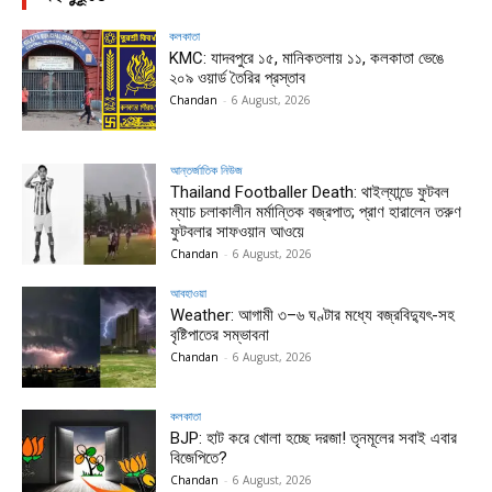
কলকাতা
KMC: যাদবপুরে ১৫, মানিকতলায় ১১, কলকাতা ভেঙে
২০৯ ওয়ার্ড তৈরির প্রস্তাব
Chandan
-
6 August, 2026
আন্তর্জাতিক নিউজ
Thailand Footballer Death: থাইল্যান্ডে ফুটবল
ম্যাচ চলাকালীন মর্মান্তিক বজ্রপাত; প্রাণ হারালেন তরুণ
ফুটবলার সাফওয়ান আওয়ে
Chandan
-
6 August, 2026
আবহাওয়া
Weather: আগামী ৩–৬ ঘণ্টার মধ্যে বজ্রবিদ্যুৎ-সহ
বৃষ্টিপাতের সম্ভাবনা
Chandan
-
6 August, 2026
কলকাতা
BJP: হাট করে খোলা হচ্ছে দরজা! তৃনমূলের সবাই এবার
বিজেপিতে?
Chandan
-
6 August, 2026