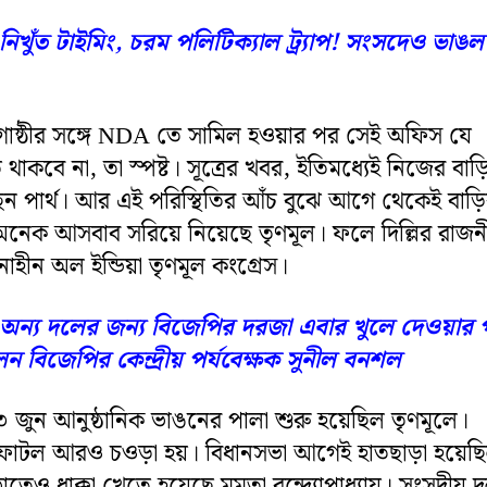
নিখুঁত টাইমিং, চরম পলিটিক্যাল ট্র্যাপ! সংসদেও ভাঙল
ধ গোষ্ঠীর সঙ্গে NDA তে সামিল হওয়ার পর সেই অফিস যে
 থাকবে না, তা স্পষ্ট। সূত্রের খবর, ইতিমধ্যেই নিজের বাড়
ন পার্থ। আর এই পরিস্থিতির আঁচ বুঝে আগে থেকেই বাড়
েক আসবাব সরিয়ে নিয়েছে তৃণমূল। ফলে দিল্লির রাজন
হীন অল ইন্ডিয়া তৃণমূল কংগ্রেস।
অন্য দলের জন্য বিজেপির দরজা এবার খুলে দেওয়ার প
বিজেপির কেন্দ্রীয় পর্যবেক্ষক সুনীল বনশল
৩ জুন আনুষ্ঠানিক ভাঙনের পালা শুরু হয়েছিল তৃণমূলে।
ফাটল আরও চওড়া হয়। বিধানসভা আগেই হাতছাড়া হয়েছ
েও ধাক্কা খেতে হয়েছে মমতা বন্দ্যোপাধ্যায়। সংসদীয় 