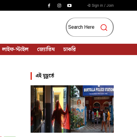
Sign in / Join
Search Here
লাইফ-স্টাইল
জ্যোতিষ
চাকরি
এই মুহূর্তে