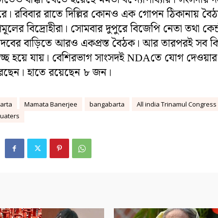
বাইরে। রবিবার রাতে দিল্লির কোনও এক গোপন ঠিকানায় বৈ
ূলের বিদ্রোহীরা। সোমবার দুপুরে বিজেপি নেতা তথা কেন্দ
্দ্র যাদবের বাড়িতে আরও একপ্রস্ত বৈঠক। আর তারপরই সব কি
বচ্ছ হয়ে যায়। বেশিরভাগ সাংসদই NDAতে যোগ দেওয়ার
করেছেন। হাতে রয়েছেন ৮ জন।
arta
Mamata Banerjee
bangabarta
All india Trinamul Congress
uaters