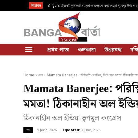
শিরোনাম
Siliguri: ট্রেনেই নৃশংসতা! মহানন্দা এক্সপ্রেসে অন্তঃসত্ত্বা গৃহবধূর উপর অত্
9 August
প্রথম পাতা
কলকাতা
উত্তরবঙ্গ
দক্
Home
দেশ
Mamata Banerjee: পরিস্থিতি বেগতিক, ভিটে হারা মমতা! ঠিকানাহীন অল ইন
Mamata Banerjee: পরিস্থ
মমতা! ঠিকানাহীন অল ইন্ডিয
ঠিকানাহীন অল ইন্ডিয়া তৃণমূল কংগ্রেস
9 June, 2026
Updated:
9 June, 2026
দেশ