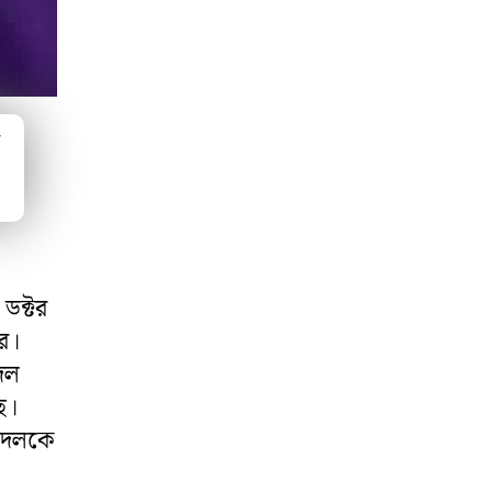
ম
ডক্টর
তর।
 দল
ে।
ন দলকে