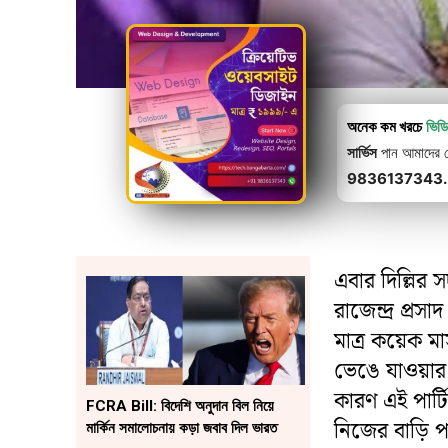
অনেক কম খরচে
ভিড
সার্ভিস
পান আমাদের থে
9836137343.
এবার দিল্লির
রাজেন্দ্র প্র
মাত্র কয়েক ম
ভেঙে যাওয়ার 
কারণ এই পার্
FCRA Bill: বিদেশি অনুদান বিল নিয়ে
নিজের বাড়ি প
মার্কিন সমালোচনায় কড়া জবাব দিল ভারত