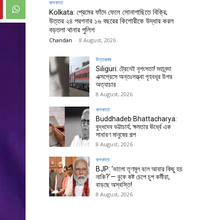
কলকাতা
Kolkata: প্রেমের ফাঁদে ফেলে সোনাগাছিতে বিক্রি;
উত্তর ২৪ পরগনার ১৬ বছরের কিশোরীকে উদ্ধার করল
বড়তলা থানার পুলিশ
Chandan
-
8 August, 2026
উত্তরবঙ্গ
Siliguri: ট্রেনেই নৃশংসতা! মহানন্দা
এক্সপ্রেসে অন্তঃসত্ত্বা গৃহবধূর উপর
অত্যাচার
8 August, 2026
কলকাতা
Buddhadeb Bhattacharya:
বুদ্ধদেব ভট্টাচার্য; ক্ষমতার ঊর্ধ্বে এক
সাধারণ মানুষের গল্প
8 August, 2026
কলকাতা
BJP: ‘ভালো তৃণমূল বলে আবার কিছু হয়
নাকি?’— বুকে কষ্ট চেপে চুপ কর্মীরা,
বাড়ছে অস্বস্তি!
8 August, 2026