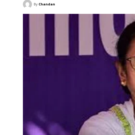
By
Chandan