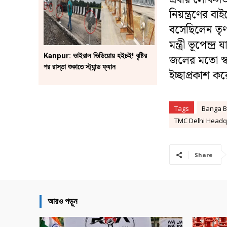
নিয়ন্ত্রণের 
বসেছিলেন তৃণম
মন্ত্রী ভূপেন
Kanpur: ভাইরাল ভিডিয়োয় হইচই! বৃষ্টির
জলের মতো স্
পর রাস্তা শুকাতে স্ট্যান্ড ফ্যান
ইচ্ছাপ্রকাশ 
Tags
Banga B
TMC Delhi Headq
Share
আরও পড়ুন