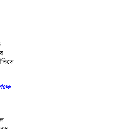
ি
ির
ীতিতে
ক্ষে
িল।
দলও