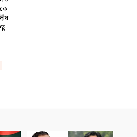
ঠকে
্রীয়
ছু