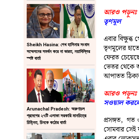
আরও পড়ুনঃ
তৃণমূল
এবার বিক্ষুব্
Sheikh Hasina: শেখ হাসিনার সংবাদ
তৃণমূলের হাতে
সম্মেলনের সমর্থন করে না ভারত, নয়াদিল্লির
ফেরত চেয়েছে
স্পষ্ট বার্তা
ভেতর থেকে অন
আপাতত ঠিকানা
আরও পড়ুনঃ
সওয়াল করলেন 
Arunachal Pradesh: অরুণাচল
প্রদেশের ২৭টি এলাকা সরকারি মানচিত্রে
প্রসঙ্গত, গত 
চিহ্নিত, চিনকে কঠোর বার্তা
সোমবার সেই 
এবার লোকসভাত