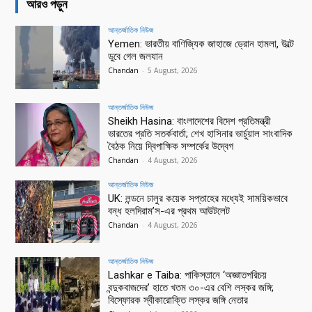
আরও পড়ুন
আন্তর্জাতিক নিউজ
Yemen: ভারতীয় বাণিজ্যিক জাহাজে ড্রোন হামলা, উল্টে
ডুবে গেল জলযান
Chandan
-
5 August, 2026
আন্তর্জাতিক নিউজ
Sheikh Hasina: বাংলাদেশের বিদেশ প্রতিমন্ত্রী
ভারতের প্রতি সতর্কবার্তা; শেখ হাসিনার ভার্চুয়াল সাংবাদিক
বৈঠক নিয়ে দ্বিপাক্ষিক সম্পর্কের উদ্বেগ
Chandan
-
4 August, 2026
আন্তর্জাতিক নিউজ
UK: লন্ডনে চালুর কয়েক সপ্তাহের মধ্যেই সাময়িকভাবে
বন্ধ হলদিরাম’স-এর প্রথম আউটলেট
Chandan
-
4 August, 2026
আন্তর্জাতিক নিউজ
Lashkar e Taiba: পাকিস্তানে ‘অজ্ঞাতপরিচয়
বন্দুকবাজদের’ হাতে খতম ৩০-এর বেশি লস্কর জঙ্গি;
বিস্ফোরক স্বীকারোক্তি লস্কর জঙ্গি নেতার