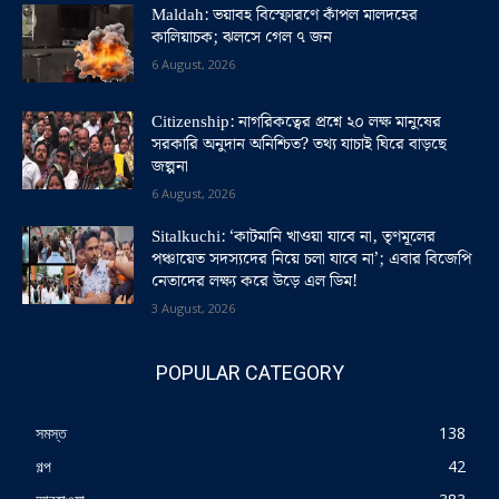
Maldah: ভয়াবহ বিস্ফোরণে কাঁপল মালদহের
কালিয়াচক; ঝলসে গেল ৭ জন
6 August, 2026
Citizenship: নাগরিকত্বের প্রশ্নে ২০ লক্ষ মানুষের
সরকারি অনুদান অনিশ্চিত? তথ্য যাচাই ঘিরে বাড়ছে
জল্পনা
6 August, 2026
Sitalkuchi: ‘কাটমানি খাওয়া যাবে না, তৃণমূলের
পঞ্চায়েত সদস্যদের নিয়ে চলা যাবে না’; এবার বিজেপি
নেতাদের লক্ষ্য করে উড়ে এল ডিম!
3 August, 2026
POPULAR CATEGORY
সমস্ত
138
গল্প
42