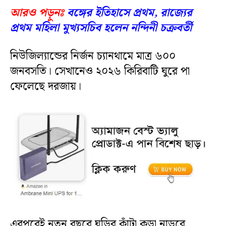
আরও পড়ুনঃ
বঙ্গের ইতিহাসে প্রথম, রাজ্যের
প্রথম মহিলা মুখ্যসচিব হলেন নন্দিনী চক্রবর্তী
নিউজিল্যান্ডের নির্জন চ্যানথামে মাত্র ৬০০
জনবসতি। সেখানেও ২০২৬ কিরিবাটি ঘুরে পা
ফেলেছে দরজায়।
এরপরেই নতুন বছরে ঘড়ির কাঁটা কড়া নাড়বে