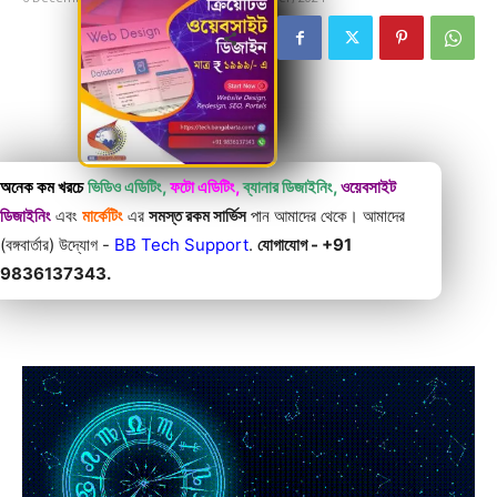
অনেক কম খরচে
ভিডিও এডিটিং,
ফটো এডিটিং,
ব্যানার ডিজাইনিং,
ওয়েবসাইট
ডিজাইনিং
এবং
মার্কেটিং
এর
সমস্ত রকম সার্ভিস
পান আমাদের থেকে। আমাদের
(বঙ্গবার্তার) উদ্যোগ -
BB Tech Support
.
যোগাযোগ - +91
9836137343.