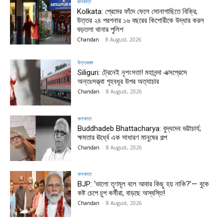
কলকাতা
Kolkata: প্রেমের ফাঁদে ফেলে সোনাগাছিতে বিক্রি;
উত্তর ২৪ পরগনার ১৬ বছরের কিশোরীকে উদ্ধার করল
বড়তলা থানার পুলিশ
Chandan
-
8 August, 2026
উত্তরবঙ্গ
Siliguri: ট্রেনেই নৃশংসতা! মহানন্দা এক্সপ্রেসে
অন্তঃসত্ত্বা গৃহবধূর উপর অত্যাচার
Chandan
-
8 August, 2026
কলকাতা
Buddhadeb Bhattacharya: বুদ্ধদেব ভট্টাচার্য;
ক্ষমতার ঊর্ধ্বে এক সাধারণ মানুষের গল্প
Chandan
-
8 August, 2026
কলকাতা
BJP: ‘ভালো তৃণমূল বলে আবার কিছু হয় নাকি?’— বুকে
কষ্ট চেপে চুপ কর্মীরা, বাড়ছে অস্বস্তি!
Chandan
-
8 August, 2026