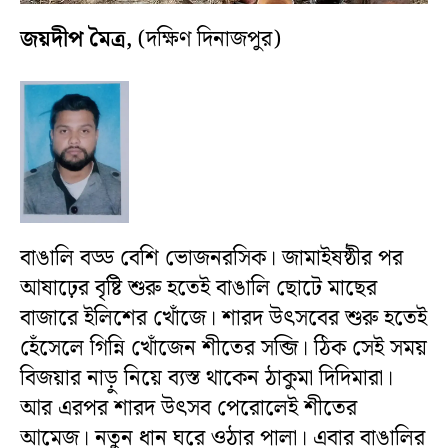
জয়দীপ মৈত্র,
(দক্ষিণ দিনাজপুর)
বাঙালি বড্ড বেশি ভোজনরসিক। জামাইষষ্ঠীর পর
আষাঢ়ের বৃষ্টি শুরু হতেই বাঙালি ছোটে মাছের
বাজারে ইলিশের খোঁজে। শারদ উৎসবের শুরু হতেই
হেঁসেলে গিন্নি খোঁজেন শীতের সব্জি। ঠিক সেই সময়
বিজয়ার নাড়ু নিয়ে ব্যস্ত থাকেন ঠাকুমা দিদিমারা।
আর এরপর শারদ উৎসব পেরোলেই শীতের
আমেজ। নতুন ধান ঘরে ওঠার পালা। এবার বাঙালির