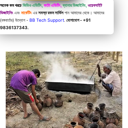
অনেক কম খরচে
ভিডিও এডিটিং,
ফটো এডিটিং,
ব্যানার ডিজাইনিং,
ওয়েবসাইট
ডিজাইনিং
এবং
মার্কেটিং
এর
সমস্ত রকম সার্ভিস
পান আমাদের থেকে। আমাদের
(বঙ্গবার্তার) উদ্যোগ -
BB Tech Support
.
যোগাযোগ - +91
9836137343.