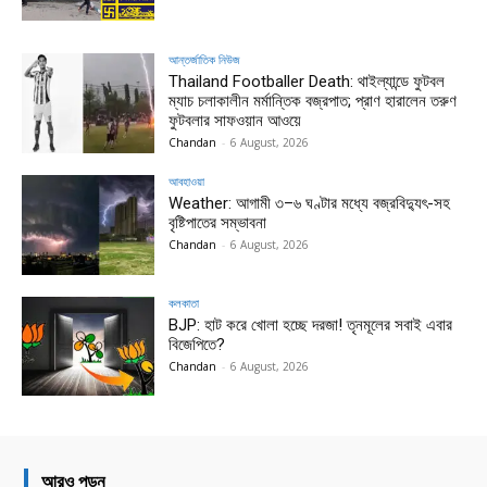
আন্তর্জাতিক নিউজ
Thailand Footballer Death: থাইল্যান্ডে ফুটবল
ম্যাচ চলাকালীন মর্মান্তিক বজ্রপাত; প্রাণ হারালেন তরুণ
ফুটবলার সাফওয়ান আওয়ে
Chandan
-
6 August, 2026
আবহাওয়া
Weather: আগামী ৩–৬ ঘণ্টার মধ্যে বজ্রবিদ্যুৎ-সহ
বৃষ্টিপাতের সম্ভাবনা
Chandan
-
6 August, 2026
কলকাতা
BJP: হাট করে খোলা হচ্ছে দরজা! তৃনমূলের সবাই এবার
বিজেপিতে?
Chandan
-
6 August, 2026
আরও পড়ুন