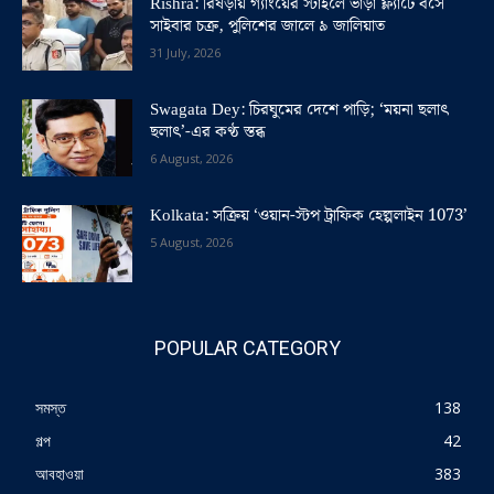
Rishra: রিষড়ায় গ্যাংয়ের স্টাইলে ভাড়া ফ্ল্যাটে বসে
সাইবার চক্র, পুলিশের জালে ৯ জালিয়াত
31 July, 2026
Swagata Dey: চিরঘুমের দেশে পাড়ি; ‘ময়না ছলাৎ
ছলাৎ’-এর কণ্ঠ স্তব্ধ
6 August, 2026
Kolkata: সক্রিয় ‘ওয়ান-স্টপ ট্রাফিক হেল্পলাইন 1073’
5 August, 2026
POPULAR CATEGORY
সমস্ত
138
গল্প
42
আবহাওয়া
383