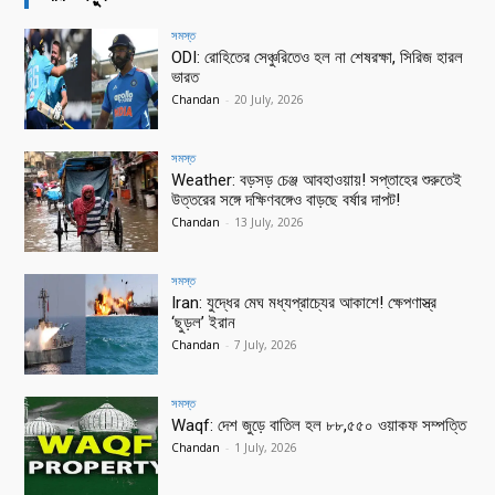
সমস্ত
ODI: রোহিতের সেঞ্চুরিতেও হল না শেষরক্ষা, সিরিজ হারল
ভারত
Chandan
-
20 July, 2026
সমস্ত
Weather: বড়সড় চেঞ্জ আবহাওয়ায়! সপ্তাহের শুরুতেই
উত্তরের সঙ্গে দক্ষিণবঙ্গেও বাড়ছে বর্ষার দাপট!
Chandan
-
13 July, 2026
সমস্ত
Iran: যুদ্ধের মেঘ মধ্যপ্রাচ্যের আকাশে! ক্ষেপণাস্ত্র
‘ছুড়ল’ ইরান
Chandan
-
7 July, 2026
সমস্ত
Waqf: দেশ জুড়ে বাতিল হল ৮৮,৫৫০ ওয়াকফ সম্পত্তি
Chandan
-
1 July, 2026