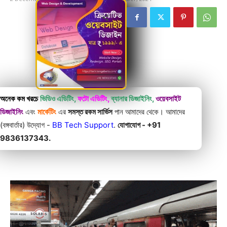
অনেক কম খরচে
ভিডিও এডিটিং,
ফটো এডিটিং,
ব্যানার ডিজাইনিং,
ওয়েবসাইট
ডিজাইনিং
এবং
মার্কেটিং
এর
সমস্ত রকম সার্ভিস
পান আমাদের থেকে। আমাদের
(বঙ্গবার্তার) উদ্যোগ -
BB Tech Support
.
যোগাযোগ - +91
9836137343.