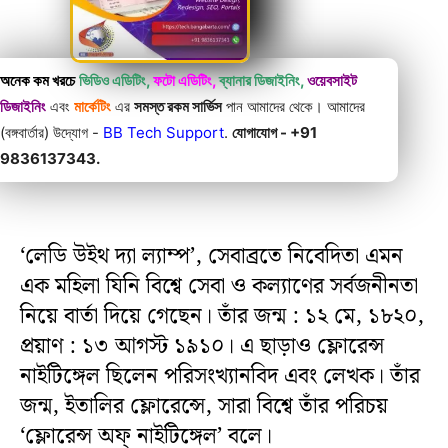
অনেক কম খরচে
ভিডিও এডিটিং,
ফটো এডিটিং,
ব্যানার ডিজাইনিং,
ওয়েবসাইট
ডিজাইনিং
এবং
মার্কেটিং
এর
সমস্ত রকম সার্ভিস
পান আমাদের থেকে। আমাদের
(বঙ্গবার্তার) উদ্যোগ -
BB Tech Support
.
যোগাযোগ - +91
9836137343.
‘লেডি উইথ দ্যা ল্যাম্প’, সেবাব্রতে নিবেদিতা এমন
এক মহিলা যিনি বিশ্বে সেবা ও কল্যাণের সর্বজনীনতা
নিয়ে বার্তা দিয়ে গেছেন। তাঁর জন্ম : ১২ মে, ১৮২০,
প্রয়াণ : ১৩ আগস্ট ১৯১০। এ ছাড়াও ফ্লোরেন্স
নাইটিঙ্গেল ছিলেন পরিসংখ্যানবিদ এবং লেখক। তাঁর
জন্ম, ইতালির ফ্লোরেন্সে, সারা বিশ্বে তাঁর পরিচয়
‘ফ্লোরেন্স অফ্ নাইটিঙ্গেল’ বলে।