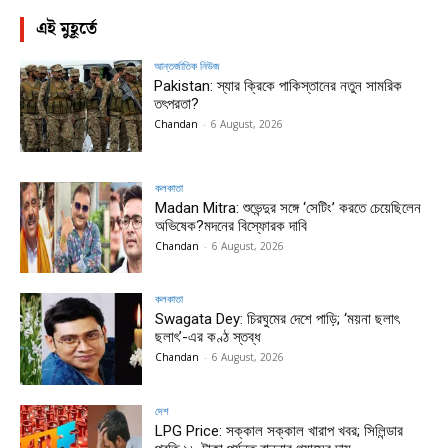
এই মুহূর্তে
আন্তর্জাতিক নিউজ
Pakistan: স্যার ক্রিকে পাকিস্তানের নতুন সামরিক
তৎপরতা?
Chandan
-
6 August, 2026
কলকাতা
Madan Mitra: শুভেন্দুর সঙ্গে ‘সেটিং’ করতে চেয়েছিলেন
অভিষেক?মদনের বিস্ফোরক দাবি
Chandan
-
6 August, 2026
কলকাতা
Swagata Dey: চিরঘুমের দেশে পাড়ি; ‘ময়না ছলাৎ
ছলাৎ’-এর কণ্ঠ স্তব্ধ
Chandan
-
6 August, 2026
দেশ
LPG Price: সক্কাল সক্কাল খারাপ খবর; সিলিন্ডার