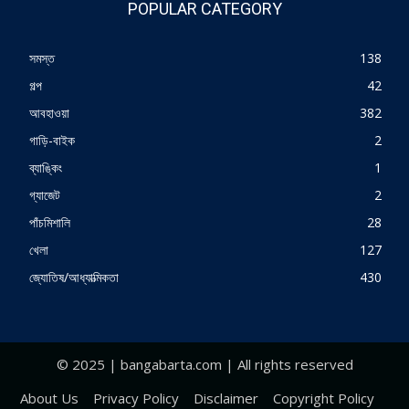
POPULAR CATEGORY
সমস্ত
138
গল্প
42
আবহাওয়া
382
গাড়ি-বাইক
2
ব্যাঙ্কিং
1
গ্যাজেট
2
পাঁচমিশালি
28
খেলা
127
জ্যোতিষ/আধ্যাত্মিকতা
430
© 2025 | bangabarta.com | All rights reserved
About Us
Privacy Policy
Disclaimer
Copyright Policy