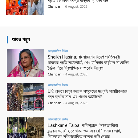
প্রতি ১৮ টাকা পর্যন্ত রান্নার গ্যাসের দাম
Chandan
-
6 August, 2026
আরও পড়ুন
আন্তর্জাতিক নিউজ
Sheikh Hasina: বাংলাদেশের বিদেশ প্রতিমন্ত্রী
ভারতের প্রতি সতর্কবার্তা; শেখ হাসিনার ভার্চুয়াল সাংবাদিক
বৈঠক নিয়ে দ্বিপাক্ষিক সম্পর্কের উদ্বেগ
Chandan
-
4 August, 2026
আন্তর্জাতিক নিউজ
UK: লন্ডনে চালুর কয়েক সপ্তাহের মধ্যেই সাময়িকভাবে
বন্ধ হলদিরাম’স-এর প্রথম আউটলেট
Chandan
-
4 August, 2026
আন্তর্জাতিক নিউজ
Lashkar e Taiba: পাকিস্তানে ‘অজ্ঞাতপরিচয়
বন্দুকবাজদের’ হাতে খতম ৩০-এর বেশি লস্কর জঙ্গি;
বিস্ফোরক স্বীকারোক্তি লস্কর জঙ্গি নেতার