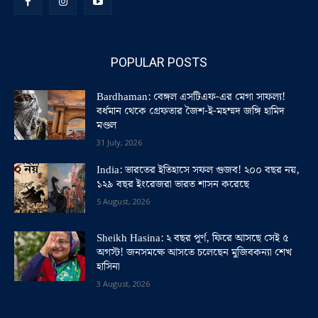
POPULAR POSTS
Bardhaman: বেঙ্গল এসটিএফ-এর মেগা সাফল্য!
বর্ধমান থেকে গ্রেফতার জৈশ-ই-মহম্মদ জঙ্গি হামিদ
মণ্ডল
31 July, 2026
India: ভারতের ইতিহাসে সফল গুজব! ২০০ বছর নয়,
১২৯ বছর ইংরেজরা ভারত শাসন করেছে
5 August, 2026
Sheikh Hasina: ২ বছর পূর্ণ, ফিরে আসছে সেই ৫
অগস্ট! জনসমক্ষে আসতে চলেছেন মুজিবকন্যা শেখ
হাসিনা
3 August, 2026