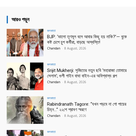
আরও পড়ুন
কলকাতা
BJP: ‘ভালো তৃণমূল বলে আবার কিছু হয় নাকি?’— বুকে
কষ্ট চেপে চুপ কর্মীরা, বাড়ছে অস্বস্তি!
Chandan
-
8 August, 2026
কলকাতা
Srijit Mukherji: সৃজিতের নতুন ছবি ‘মহারাজা তোমারে
সেলাম’; গুপী গাইন বাঘা বাইন-এর অবিশ্বাস্য গল্প
Chandan
-
8 August, 2026
কলকাতা
Rabindranath Tagore: “যখন পড়বে না গো পায়ের
চিহ্ন…” ২২শে শ্রাবণ স্মরণে
Chandan
-
8 August, 2026
কলকাতা