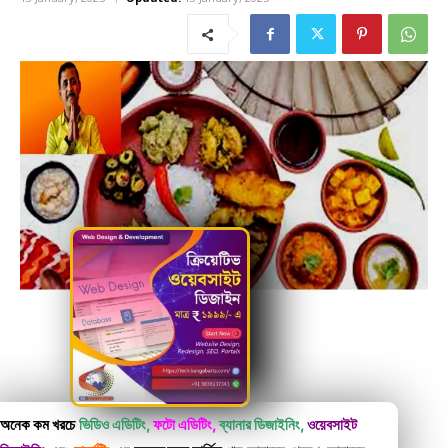
অনেক কম খরচে
ভিডিও এডিটিং,
ফটো এডিটিং,
ব্যানার ডিজাইনিং,
ওয়েবসাইট