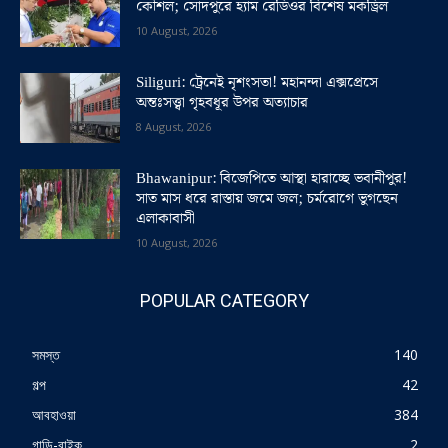
কৌশল; সোদপুরে হ্যাম রেডিওর বিশেষ মকড্রিল
10 August, 2026
Siliguri: ট্রেনেই নৃশংসতা! মহানন্দা এক্সপ্রেসে
অন্তঃসত্ত্বা গৃহবধূর উপর অত্যাচার
8 August, 2026
Bhawanipur: বিজেপিতে আস্থা হারাচ্ছে ভবানীপুর!
সাত মাস ধরে রাস্তায় জমে জল; চর্মরোগে ভুগছেন
এলাকাবাসী
10 August, 2026
POPULAR CATEGORY
সমস্ত
140
গল্প
42
আবহাওয়া
384
গাড়ি-বাইক
2