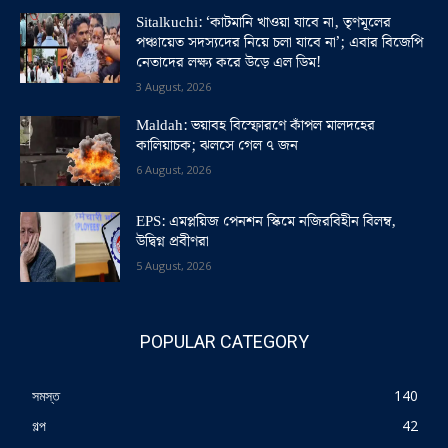
Sitalkuchi: ‘কাটমানি খাওয়া যাবে না, তৃণমূলের
পঞ্চায়েত সদস্যদের নিয়ে চলা যাবে না’; এবার বিজেপি
নেতাদের লক্ষ্য করে উড়ে এল ডিম!
3 August, 2026
Maldah: ভয়াবহ বিস্ফোরণে কাঁপল মালদহের
কালিয়াচক; ঝলসে গেল ৭ জন
6 August, 2026
EPS: এমপ্লয়িজ পেনশন স্কিমে নজিরবিহীন বিলম্ব,
উদ্বিগ্ন প্রবীণরা
5 August, 2026
POPULAR CATEGORY
সমস্ত
140
গল্প
42