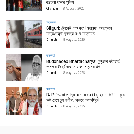
বড়তলা থানার পুলিশ
Chandan
-
8 August, 2026
উত্তরবঙ্গ
Siliguri: ট্রেনেই নৃশংসতা! মহানন্দা এক্সপ্রেসে
অন্তঃসত্ত্বা গৃহবধূর উপর অত্যাচার
Chandan
-
8 August, 2026
কলকাতা
Buddhadeb Bhattacharya: বুদ্ধদেব ভট্টাচার্য;
ক্ষমতার ঊর্ধ্বে এক সাধারণ মানুষের গল্প
Chandan
-
8 August, 2026
কলকাতা
BJP: ‘ভালো তৃণমূল বলে আবার কিছু হয় নাকি?’— বুকে
কষ্ট চেপে চুপ কর্মীরা, বাড়ছে অস্বস্তি!
Chandan
-
8 August, 2026