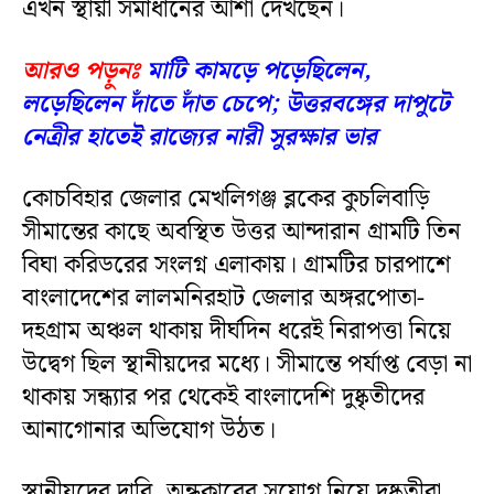
এখন স্থায়ী সমাধানের আশা দেখছেন।
আরও পড়ুনঃ
মাটি কামড়ে পড়েছিলেন,
লড়েছিলেন দাঁতে দাঁত চেপে; উত্তরবঙ্গের দাপুটে
নেত্রীর হাতেই রাজ্যের নারী সুরক্ষার ভার
কোচবিহার জেলার মেখলিগঞ্জ ব্লকের কুচলিবাড়ি
সীমান্তের কাছে অবস্থিত উত্তর আন্দারান গ্রামটি তিন
বিঘা করিডরের সংলগ্ন এলাকায়। গ্রামটির চারপাশে
বাংলাদেশের লালমনিরহাট জেলার অঙ্গরপোতা-
দহগ্রাম অঞ্চল থাকায় দীর্ঘদিন ধরেই নিরাপত্তা নিয়ে
উদ্বেগ ছিল স্থানীয়দের মধ্যে। সীমান্তে পর্যাপ্ত বেড়া না
থাকায় সন্ধ্যার পর থেকেই বাংলাদেশি দুষ্কৃতীদের
আনাগোনার অভিযোগ উঠত।
স্থানীয়দের দাবি, অন্ধকারের সুযোগ নিয়ে দুষ্কৃতীরা