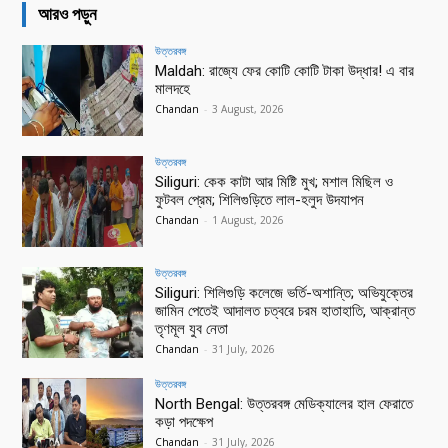
আরও পড়ুন
উত্তরবঙ্গ
Maldah: রাজ্যে ফের কোটি কোটি টাকা উদ্ধার! এ বার
মালদহে
Chandan
-
3 August, 2026
উত্তরবঙ্গ
Siliguri: কেক কাটা আর মিষ্টি মুখ; মশাল মিছিল ও
ফুটবল প্রেম; শিলিগুড়িতে লাল-হলুদ উদযাপন
Chandan
-
1 August, 2026
উত্তরবঙ্গ
Siliguri: শিলিগুড়ি কলেজে ভর্তি-অশান্তি; অভিযুক্তের
জামিন পেতেই আদালত চত্বরে চরম হাতাহাতি, আক্রান্ত
তৃণমূল যুব নেতা
Chandan
-
31 July, 2026
উত্তরবঙ্গ
North Bengal: উত্তরবঙ্গ মেডিক্যালের হাল ফেরাতে
কড়া পদক্ষেপ
Chandan
-
31 July, 2026