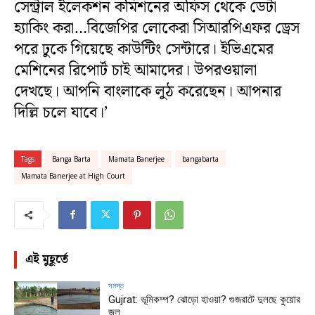
সেন্ট্রাল ইলেকশন কমিশনের অফিস থেকে ডেটা
হ্যাকিং করা…বিজেপির লোকেরা সিআরপিএফর ড্রেস
পরে ঢুকে গিয়েছে কাউন্টিং সেন্টারে। ইভিএমের
মেশিনের রিপোর্ট চাই আমাদের। উপরওয়ালা
দেখছে। আপনি বাংলাকে লুঠ করেছেন। আপনার
দিল্লি চলে যাবে।’
Tags
Banga Barta
Mamata Banerjee
bangabarta
Mamata Banerjee at High Court
এই মুহূর্তে
সমস্ত
Gujrat: ভূমিকম্প? ঝোড়ো হাওয়া? গুজরাটে দুলছে কুয়োর
জল