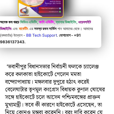
অনেক কম খরচে
ভিডিও এডিটিং,
ফটো এডিটিং,
ব্যানার ডিজাইনিং,
ওয়েবসাইট
ডিজাইনিং
এবং
মার্কেটিং
এর
সমস্ত রকম সার্ভিস
পান আমাদের থেকে। আমাদের
(বঙ্গবার্তার) উদ্যোগ -
BB Tech Support
.
যোগাযোগ - +91
9836137343.
‘ভবানীপুর বিধানসভার নির্বাচনী ফলকে চ্যালেঞ্জ
করে কলকাতা হাইকোর্টে গেলেন মমতা
বন্দ্যোপাধ্যায়। মঙ্গলবার দুপুরে হঠাৎ করেই
বেলেঘাটার তৃণমূল কংগ্রেস বিধায়ক কুণাল ঘোষের
সঙ্গে হাইকোর্টে চলে আসেন পশ্চিমবঙ্গের প্রাক্তন
মুখ্যমন্ত্রী। তবে কী কারণে হাইকোর্টে এসেছেন, তা
নিয়ে কোনও মন্তব্য করেননি। বরং দাবি করেন যে