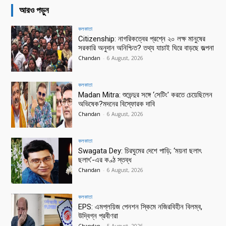
আরও পড়ুন
কলকাতা
Citizenship: নাগরিকত্বের প্রশ্নে ২০ লক্ষ মানুষের
সরকারি অনুদান অনিশ্চিত? তথ্য যাচাই ঘিরে বাড়ছে জল্পনা
Chandan
-
6 August, 2026
কলকাতা
Madan Mitra: শুভেন্দুর সঙ্গে ‘সেটিং’ করতে চেয়েছিলেন
অভিষেক?মদনের বিস্ফোরক দাবি
Chandan
-
6 August, 2026
কলকাতা
Swagata Dey: চিরঘুমের দেশে পাড়ি; ‘ময়না ছলাৎ
ছলাৎ’-এর কণ্ঠ স্তব্ধ
Chandan
-
6 August, 2026
কলকাতা
EPS: এমপ্লয়িজ পেনশন স্কিমে নজিরবিহীন বিলম্ব,
উদ্বিগ্ন প্রবীণরা
Chandan
-
5 August, 2026