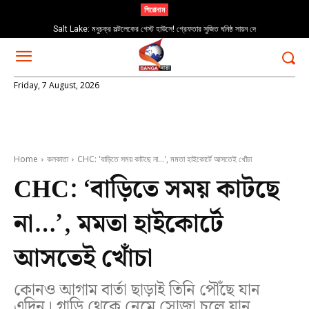
শিরোনাম
Salt Lake: মধুচক্র সল্টলেকের গেস্ট হাউসে! গ্রেফতার সুজিত ঘনিষ্ঠ সায়ন দে
Friday, 7 August, 2026
Home
কলকাতা
CHC: 'বাড়িতে সময় কাটছে না…', মমতা হাইকোর্টে আসতেই খোঁচা
CHC: ‘বাড়িতে সময় কাটছে
না…’, মমতা হাইকোর্টে
আসতেই খোঁচা
কোনও আগাম বার্তা ছাড়াই তিনি পৌঁছে যান
এদিন। গাড়ি থেকে নেমে সোজা চলে যান