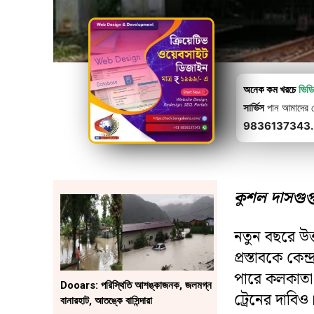
অনেক কম খরচে
ভিড
সার্ভিস
পান আমাদের থে
9836137343.
কুশল দাসগুপ্ত
নতুন বছরে উত্ত
প্রস্তাবকে কে
পারে কলকাতা
Dooars: পরিস্থিতি আশঙ্কাজনক, জলমগ্ন
ট্রেনের দাবিও
বানারহাট, আতঙ্কে বাসিন্দারা