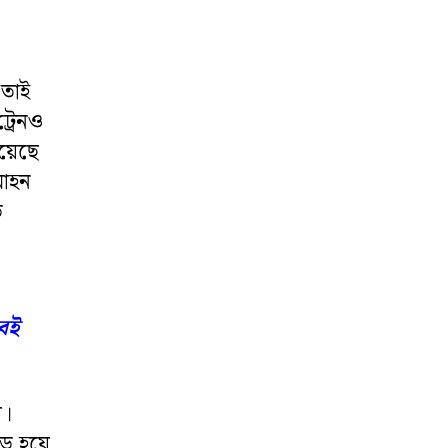
 তাই
্রেনও
রয়েছে
মোহন
ড়
বই
য়।
োড হয়ে