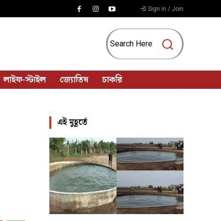
Sign in / Join
Search Here
লাইফ-স্টাইল
জ্যোতিষ
চাকরি
এই মুহূর্তে