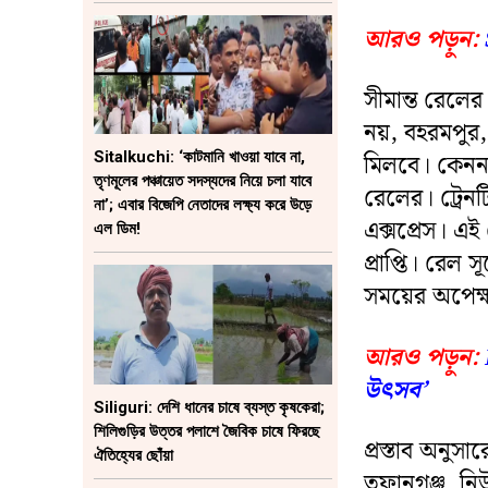
আরও পড়ুন:
সীমান্ত রেলের 
নয়, বহরমপুর,
মিলবে। কেননা
Sitalkuchi: ‘কাটমানি খাওয়া যাবে না,
তৃণমূলের পঞ্চায়েত সদস্যদের নিয়ে চলা যাবে
রেলের। ট্রেন
না’; এবার বিজেপি নেতাদের লক্ষ্য করে উড়ে
এক্সপ্রেস। এই
এল ডিম!
প্রাপ্তি। রেল
সময়ের অপেক্
আরও পড়ুন:
উৎসব’
Siliguri: দেশি ধানের চাষে ব্যস্ত কৃষকেরা;
শিলিগুড়ির উত্তর পলাশে জৈবিক চাষে ফিরছে
প্রস্তাব অনুস
ঐতিহ্যের ছোঁয়া
তুফানগঞ্জ, নি