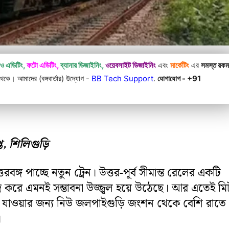
িও এডিটিং,
ফটো এডিটিং,
ব্যানার ডিজাইনিং,
ওয়েবসাইট ডিজাইনিং
এবং
মার্কেটিং
এর
সমস্ত রক
কে। আমাদের (বঙ্গবার্তার) উদ্যোগ -
BB Tech Support
.
যোগাযোগ - +91
, শিলিগুড়ি
রবঙ্গ পাচ্ছে নতুন ট্রেন। উত্তর-পূর্ব সীমান্ত রেলের একটি
ন্দ্র করে এমনই সম্ভাবনা উজ্জ্বল হয়ে উঠেছে। আর এতেই ম
 যাওয়ার জন্য নিউ জলপাইগুড়ি জংশন থেকে বেশি রাতে
।