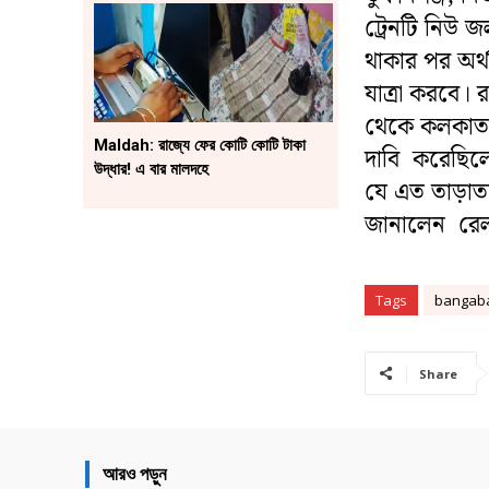
ট্রেনটি নিউ 
থাকার পর অর্
যাত্রা করবে।
থেকে কলকাতা 
Maldah: রাজ্যে ফের কোটি কোটি টাকা
দাবি করেছিলে
উদ্ধার! এ বার মালদহে
যে এত তাড়াত
জানালেন রেল ম
Tags
bangaba
Share
আরও পড়ুন