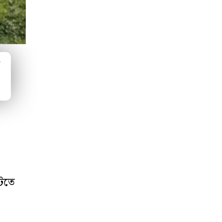
ম
িটতে