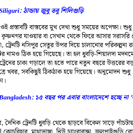
Siliguri: ঠান্ডায় জুবু তবু শিলিগুড়ি
ওই প্রস্তাবটি বাস্তবের মুখ দেখা শুধু সময়ের অপেক্ষা। শুধু
 কৃষ্ণনগর যাওয়ার বা সেখান থেকে ফিরে আসার সরাসরি ট
, ট্রেনটি নসিপুর সেতুর উপর দিয়ে চালানোর পরিকল্পনা 
টির নামও ঠিক হয়ে গিয়েছে। তা হল ধুবড়ি-শিয়ালদা মদন
 ট্রেনের চাকা গড়ালে তা হতে পারে নতুন বছরে উত্তরের ব
 সূত্রে খবর, সবকিছুই ঠিকঠাক হয়ে গিয়েছে। অনুমোদন শুধু
ষা।
Bangladesh: ১৫ বছর পর এবার বাংলাদেশে হচ্ছে না ‘
ারে, দৈনিক ট্রেনটি ধুবড়ি থেকে ছাড়বে বিকেল সাড়ে পাঁচটা
উ কোচবিহার, মাথাভাঙ্গা, নিউ চ্যাংরাবান্ধা, জলপাইগুড়ি র