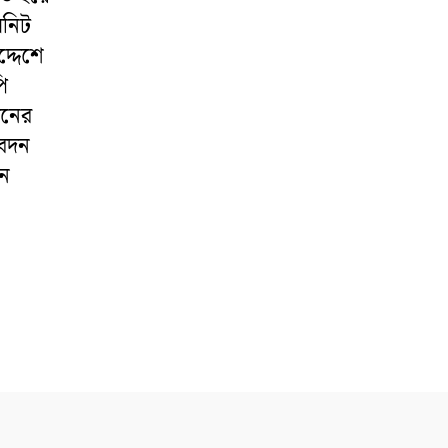
িনিট
্দেশে
ি
েনের
বেদন
দন