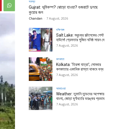
সমস্ত
Gujrat: ভূমিকম্প? ঝোড়ো হাওয়া? গুজরাটে দুলছে
কুয়োর জল
Chandan
-
7 August, 2026
দক্ষিণবঙ্গ
Salt Lake: মধুচক্র সল্টলেকের গেস্ট
হাউসে! গ্রেফতার সুজিত ঘনিষ্ঠ সায়ন দে
7 August, 2026
কলকাতা
Kolkata: ‘তিরঙ্গা যাত্রা’; সোমবার
কলকাতার একাধিক রাস্তা থাকবে বন্ধ
7 August, 2026
আবহাওয়া
Weather: তুফানি তান্ডবের অপেক্ষায়
বাংলা, জোড়া ঘূর্ণাবর্তের ভয়ঙ্কর প্রভাব
7 August, 2026