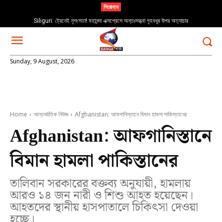
শিরোনাম
Siliguri: ট্রেনেই নৃশংসতা! মহানন্দা এক্সপ্রেসে অন্তঃসত্ত্বা গৃহবধূর উপর অত্যাচার
Sunday, 9 August, 2026
Home
আন্তর্জাতিক নিউজ
Afghanistan: আফগানিস্তানে বিমান হামলা পাকিস্তানের
Afghanistan: আফগানিস্তানে
বিমান হামলা পাকিস্তানের
তালিবান সরকারের বক্তব্য অনুযায়ী, হামলায়
আরও ১৪ জন নারী ও শিশু আহত হয়েছেন।
আহতদের স্থানীয় হাসপাতালে চিকিৎসা দেওয়া
হচ্ছে।