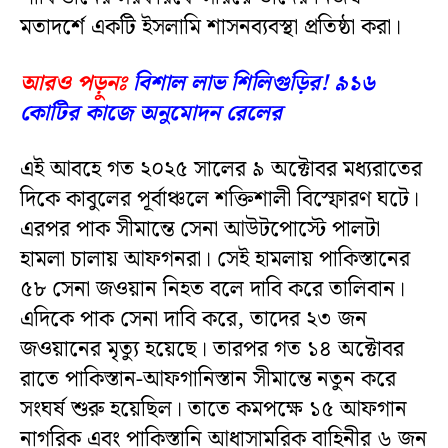
মতাদর্শে একটি ইসলামি শাসনব্যবস্থা প্রতিষ্ঠা করা।
আরও পড়ুনঃ
বিশাল লাভ শিলিগুড়ির! ৯১৬
কোটির কাজে অনুমোদন রেলের
এই আবহে গত ২০২৫ সালের ৯ অক্টোবর মধ্যরাতের
দিকে কাবুলের পূর্বাঞ্চলে শক্তিশালী বিস্ফোরণ ঘটে।
এরপর পাক সীমান্তে সেনা আউটপোস্টে পালটা
হামলা চালায় আফগনরা। সেই হামলায় পাকিস্তানের
৫৮ সেনা জওয়ান নিহত বলে দাবি করে তালিবান।
এদিকে পাক সেনা দাবি করে, তাদের ২৩ জন
জওয়ানের মৃত্যু হয়েছে। তারপর গত ১৪ অক্টোবর
রাতে পাকিস্তান-আফগানিস্তান সীমান্তে নতুন করে
সংঘর্ষ শুরু হয়েছিল। তাতে কমপক্ষে ১৫ আফগান
নাগরিক এবং পাকিস্তানি আধাসামরিক বাহিনীর ৬ জন