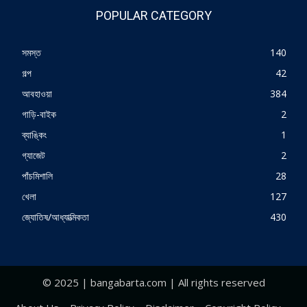
POPULAR CATEGORY
সমস্ত
140
গল্প
42
আবহাওয়া
384
গাড়ি-বাইক
2
ব্যাঙ্কিং
1
গ্যাজেট
2
পাঁচমিশালি
28
খেলা
127
জ্যোতিষ/আধ্যাত্মিকতা
430
© 2025 | bangabarta.com | All rights reserved