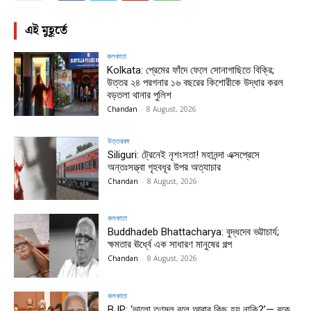
এই মুহূর্তে
কলকাতা
Kolkata: প্রেমের ফাঁদে ফেলে সোনাগাছিতে বিক্রি;
উত্তর ২৪ পরগনার ১৬ বছরের কিশোরীকে উদ্ধার করল
বড়তলা থানার পুলিশ
Chandan
-
8 August, 2026
উত্তরবঙ্গ
Siliguri: ট্রেনেই নৃশংসতা! মহানন্দা এক্সপ্রেসে
অন্তঃসত্ত্বা গৃহবধূর উপর অত্যাচার
Chandan
-
8 August, 2026
কলকাতা
Buddhadeb Bhattacharya: বুদ্ধদেব ভট্টাচার্য;
ক্ষমতার ঊর্ধ্বে এক সাধারণ মানুষের গল্প
Chandan
-
8 August, 2026
কলকাতা
BJP: ‘ভালো তৃণমূল বলে আবার কিছু হয় নাকি?’— বুকে