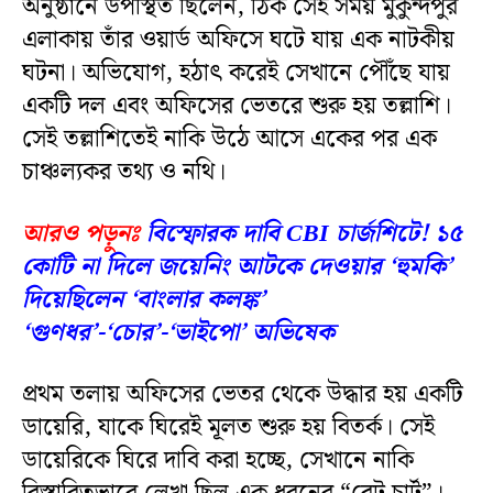
অনুষ্ঠানে উপস্থিত ছিলেন, ঠিক সেই সময় মুকুন্দপুর
এলাকায় তাঁর ওয়ার্ড অফিসে ঘটে যায় এক নাটকীয়
ঘটনা। অভিযোগ, হঠাৎ করেই সেখানে পৌঁছে যায়
একটি দল এবং অফিসের ভেতরে শুরু হয় তল্লাশি।
সেই তল্লাশিতেই নাকি উঠে আসে একের পর এক
চাঞ্চল্যকর তথ্য ও নথি।
আরও পড়ুনঃ
বিস্ফোরক দাবি CBI চার্জশিটে! ১৫
কোটি না দিলে জয়েনিং আটকে দেওয়ার ‘হুমকি’
দিয়েছিলেন ‘বাংলার কলঙ্ক’
‘গুণধর’-‘চোর’-‘ভাইপো’ অভিষেক
প্রথম তলায় অফিসের ভেতর থেকে উদ্ধার হয় একটি
ডায়েরি, যাকে ঘিরেই মূলত শুরু হয় বিতর্ক। সেই
ডায়েরিকে ঘিরে দাবি করা হচ্ছে, সেখানে নাকি