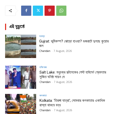
এই মুহূর্তে
সমস্ত
Gujrat: ভূমিকম্প? ঝোড়ো হাওয়া? গুজরাটে দুলছে কুয়োর
জল
Chandan
-
7 August, 2026
দক্ষিণবঙ্গ
Salt Lake: মধুচক্র সল্টলেকের গেস্ট হাউসে! গ্রেফতার
সুজিত ঘনিষ্ঠ সায়ন দে
Chandan
-
7 August, 2026
কলকাতা
Kolkata: ‘তিরঙ্গা যাত্রা’; সোমবার কলকাতার একাধিক
রাস্তা থাকবে বন্ধ
Chandan
-
7 August, 2026