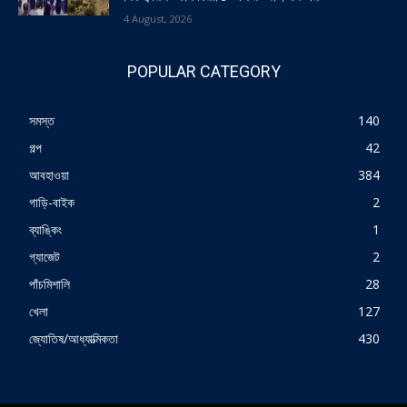
4 August, 2026
POPULAR CATEGORY
সমস্ত
140
গল্প
42
আবহাওয়া
384
গাড়ি-বাইক
2
ব্যাঙ্কিং
1
গ্যাজেট
2
পাঁচমিশালি
28
খেলা
127
জ্যোতিষ/আধ্যাত্মিকতা
430