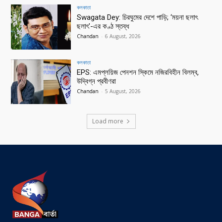
কলকাতা
Swagata Dey: চিরঘুমের দেশে পাড়ি; ‘ময়না ছলাৎ
ছলাৎ’-এর কণ্ঠ স্তব্ধ
Chandan
-
6 August, 2026
কলকাতা
EPS: এমপ্লয়িজ পেনশন স্কিমে নজিরবিহীন বিলম্ব,
উদ্বিগ্ন প্রবীণরা
Chandan
-
5 August, 2026
Load more