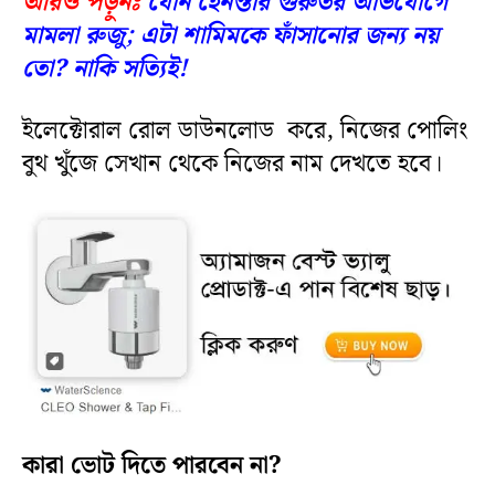
আরও পড়ুনঃ
যৌন হেনস্তার গুরুতর অভিযোগে
মামলা রুজু; এটা শামিমকে ফাঁসানোর জন্য নয়
তো? নাকি সত্যিই!
ইলেক্টোরাল রোল ডাউনলোড করে, নিজের পোলিং
বুথ খুঁজে সেখান থেকে নিজের নাম দেখতে হবে।
কারা ভোট দিতে পারবেন না?