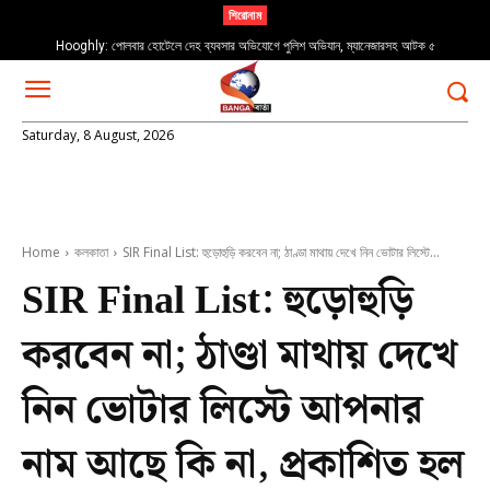
শিরোনাম
Hooghly: পোলবার হোটেলে দেহ ব্যবসার অভিযোগে পুলিশ অভিযান, ম্যানেজারসহ আটক ৫
Rabindranath Tagore: “যখন পড়বে না গো পায়ের চিহ্ন…” ২২শে শ্রাবণ স্মরণে
Saturday, 8 August, 2026
Home
কলকাতা
SIR Final List: হুড়োহুড়ি করবেন না; ঠাণ্ডা মাথায় দেখে নিন ভোটার লিস্টে...
SIR Final List: হুড়োহুড়ি
করবেন না; ঠাণ্ডা মাথায় দেখে
নিন ভোটার লিস্টে আপনার
নাম আছে কি না, প্রকাশিত হল