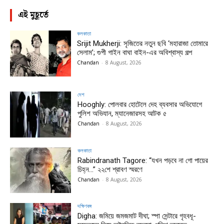
এই মুহূর্তে
কলকাতা
Srijit Mukherji: সৃজিতের নতুন ছবি ‘মহারাজা তোমারে
সেলাম’; গুপী গাইন বাঘা বাইন-এর অবিশ্বাস্য গল্প
Chandan
-
8 August, 2026
দেশ
Hooghly: পোলবার হোটেলে দেহ ব্যবসার অভিযোগে
পুলিশ অভিযান, ম্যানেজারসহ আটক ৫
Chandan
-
8 August, 2026
কলকাতা
Rabindranath Tagore: “যখন পড়বে না গো পায়ের
চিহ্ন…” ২২শে শ্রাবণ স্মরণে
Chandan
-
8 August, 2026
দক্ষিণবঙ্গ
Digha: জমিয়ে জমজমাট দীঘা; স্পা সেন্টারে গৃহবধূ-