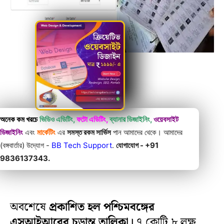
অনেক কম খরচে
ভিডিও এডিটিং,
ফটো এডিটিং,
ব্যানার ডিজাইনিং,
ওয়েবসাইট
ডিজাইনিং
এবং
মার্কেটিং
এর
সমস্ত রকম সার্ভিস
পান আমাদের থেকে। আমাদের
(বঙ্গবার্তার) উদ্যোগ -
BB Tech Support
.
যোগাযোগ - +91
9836137343.
অবশেষে
প্রকাশিত হল পশ্চিমবঙ্গের
এসআইআরের চূড়ান্ত তালিকা।
৭ কোটি ৮ লক্ষ