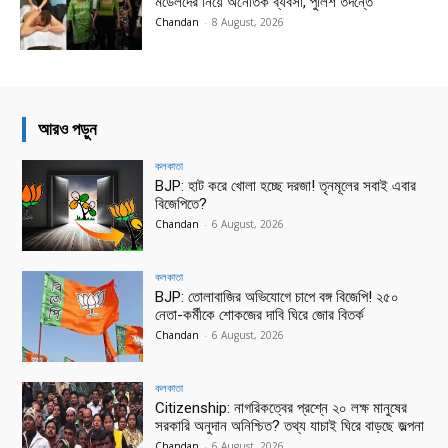
মডেলদের নিয়ে অনৈতিক ব্যবসা, পুলিশ তদন্তে
Chandan
-
8 August, 2026
আরও পড়ুন
কলকাতা
BJP: হাট করে খোলা হচ্ছে দরজা! তৃনমূলের সবাই এবার
বিজেপিতে?
Chandan
-
6 August, 2026
কলকাতা
BJP: তোলাবাজির অভিযোগে চাপে বঙ্গ বিজেপি! ২৫০
নেতা-কর্মীকে শোকজের দাবি ঘিরে জোর বিতর্ক
Chandan
-
6 August, 2026
কলকাতা
Citizenship: নাগরিকত্বের প্রশ্নে ২০ লক্ষ মানুষের
সরকারি অনুদান অনিশ্চিত? তথ্য যাচাই ঘিরে বাড়ছে জল্পনা
Chandan
-
6 August, 2026