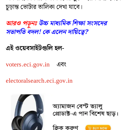
চূড়ান্ত ভোটার তালিকা দেখা যাবে।
আরও পড়ুনঃ
উচ্চ মাধ্যমিক শিক্ষা সংসদের
সভাপতি বদল! কে এলেন দায়িত্বে?
এই ওয়েবসাইটগুলি হল-
voters.eci.gov.in
এবং
electoralsearch.eci.gov.in