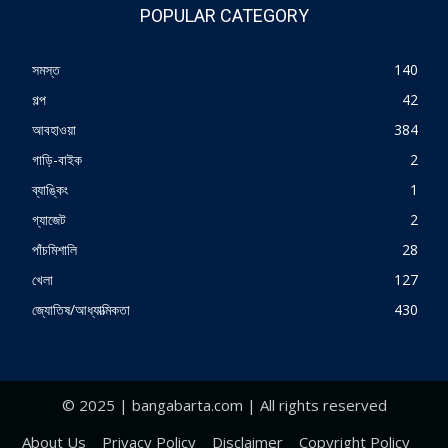
POPULAR CATEGORY
সমস্ত
140
গল্প
42
আবহাওয়া
384
গাড়ি-বাইক
2
ব্যাঙ্কিং
1
গ্যাজেট
2
পাঁচমিশালি
28
খেলা
127
জ্যোতিষ/আধ্যাত্মিকতা
430
© 2025 | bangabarta.com | All rights reserved
About Us
Privacy Policy
Disclaimer
Copyright Policy