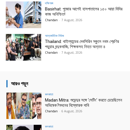
দক্ষিণবঙ্গ
Basirhat: পুজোর আগেই হাসপাতালের ১৫০ আয়া দিদির
কাজ অনিশ্চিত!
Chandan
-
7 August, 2026
আন্তর্জাতিক নিউজ
Thailand: থাইল্যান্ডের দেবসিরিন স্কুলে নবম শ্রেণির
পড়ুয়ার বন্দুকবাজি; শিক্ষকসহ নিহত অন্তত ৪
Chandan
-
7 August, 2026
আরও পড়ুন
কলকাতা
Madan Mitra: শুভেন্দুর সঙ্গে ‘সেটিং’ করতে চেয়েছিলেন
অভিষেক?মদনের বিস্ফোরক দাবি
Chandan
-
6 August, 2026
কলকাতা