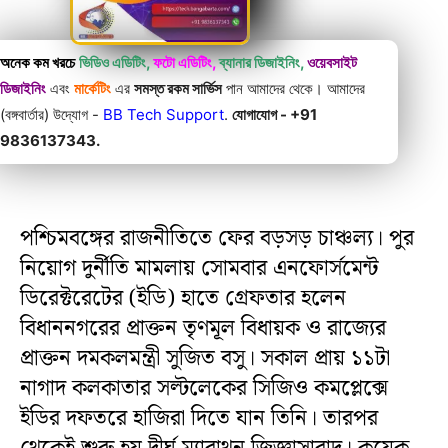
অনেক কম খরচে
ভিডিও এডিটিং,
ফটো এডিটিং,
ব্যানার ডিজাইনিং,
ওয়েবসাইট
ডিজাইনিং
এবং
মার্কেটিং
এর
সমস্ত রকম সার্ভিস
পান আমাদের থেকে। আমাদের
(বঙ্গবার্তার) উদ্যোগ -
BB Tech Support
.
যোগাযোগ - +91
9836137343.
পশ্চিমবঙ্গের রাজনীতিতে ফের বড়সড় চাঞ্চল্য। পুর
নিয়োগ দুর্নীতি মামলায় সোমবার এনফোর্সমেন্ট
ডিরেক্টরেটের (ইডি) হাতে গ্রেফতার হলেন
বিধাননগরের প্রাক্তন তৃণমূল বিধায়ক ও রাজ্যের
প্রাক্তন দমকলমন্ত্রী সুজিত বসু। সকাল প্রায় ১১টা
নাগাদ কলকাতার সল্টলেকের সিজিও কমপ্লেক্সে
ইডির দফতরে হাজিরা দিতে যান তিনি। তারপর