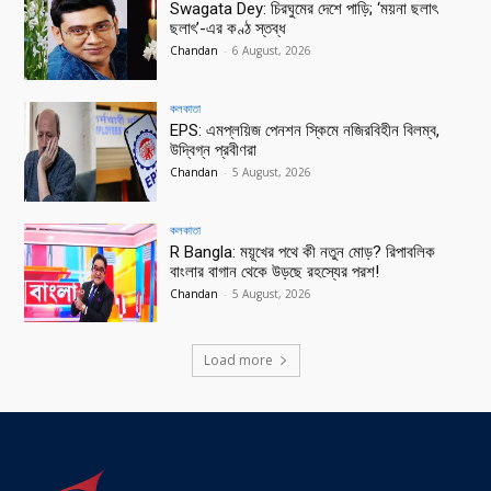
Swagata Dey: চিরঘুমের দেশে পাড়ি; ‘ময়না ছলাৎ
ছলাৎ’-এর কণ্ঠ স্তব্ধ
Chandan
-
6 August, 2026
কলকাতা
EPS: এমপ্লয়িজ পেনশন স্কিমে নজিরবিহীন বিলম্ব,
উদ্বিগ্ন প্রবীণরা
Chandan
-
5 August, 2026
কলকাতা
R Bangla: ময়ূখের পথে কী নতুন মোড়? রিপাবলিক
বাংলার বাগান থেকে উড়ছে রহস্যের পরশ!
Chandan
-
5 August, 2026
Load more