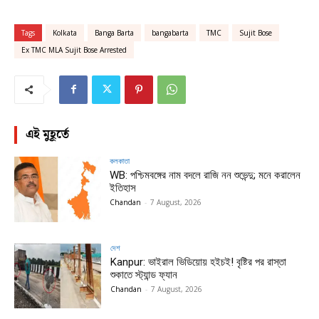
Tags
Kolkata
Banga Barta
bangabarta
TMC
Sujit Bose
Ex TMC MLA Sujit Bose Arrested
এই মুহূর্তে
কলকাতা
WB: পশ্চিমবঙ্গের নাম বদলে রাজি নন শুভেন্দু; মনে করালেন
ইতিহাস
Chandan
-
7 August, 2026
দেশ
Kanpur: ভাইরাল ভিডিয়োয় হইচই! বৃষ্টির পর রাস্তা
শুকাতে স্ট্যান্ড ফ্যান
Chandan
-
7 August, 2026