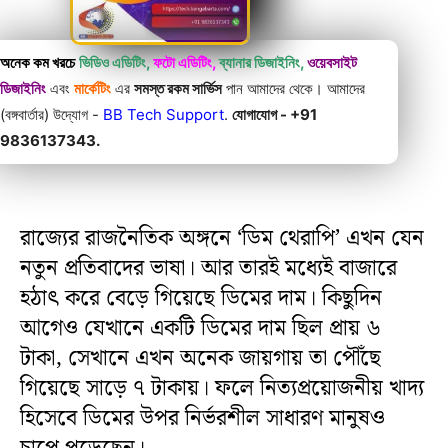
অনেক কম খরচে
ভিডিও এডিটিং,
ফটো এডিটিং,
ব্যানার ডিজাইনিং,
ওয়েবসাইট
ডিজাইনিং
এবং
মার্কেটিং
এর
সমস্ত রকম সার্ভিস
পান আমাদের থেকে। আমাদের
(বঙ্গবার্তার) উদ্যোগ -
BB Tech Support
.
যোগাযোগ - +91
9836137343.
রাজ্যের রাজনৈতিক অঙ্গনে ‘ডিম থেরাপি’ এখন যেন
নতুন প্রতিবাদের ভাষা। আর তারই মধ্যেই বাজারে
হঠাৎ করে বেড়ে গিয়েছে ডিমের দাম। কিছুদিন
আগেও যেখানে একটি ডিমের দাম ছিল প্রায় ৬
টাকা, সেখানে এখন অনেক জায়গায় তা পৌঁছে
গিয়েছে সাড়ে ৭ টাকায়। ফলে নিত্যপ্রয়োজনীয় খাদ্য
হিসেবে ডিমের উপর নির্ভরশীল সাধারণ মানুষও