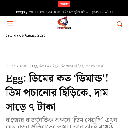
শিরোনাম
Hooghly: পোলবার হোটেলে দেহ ব্যবসার অভিযোগে পুলিশ অভিযান, ম্যানেজারসহ আটক ৫
Saturday, 8 August, 2026
Home
কলকাতা
Egg: ডিমের কত 'ডিমান্ড'! ডিম পচানোর হিড়িকে, দাম সাড়ে ৭ টাকা
Egg: ডিমের কত ‘ডিমান্ড’!
ডিম পচানোর হিড়িকে, দাম
সাড়ে ৭ টাকা
রাজ্যের রাজনৈতিক অঙ্গনে ‘ডিম থেরাপি’ এখন
যেন নতুন প্রতিবাদের ভাষা। আর তারই মধ্যেই