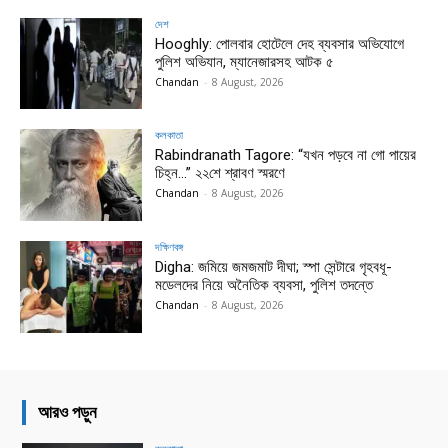
দেশ
Hooghly: পোলবার হোটেলে দেহ ব্যবসার অভিযোগে
পুলিশ অভিযান, ম্যানেজারসহ আটক ৫
Chandan
-
8 August, 2026
কলকাতা
Rabindranath Tagore: “যখন পড়বে না গো পায়ের
চিহ্ন…” ২২শে শ্রাবণ স্মরণে
Chandan
-
8 August, 2026
দক্ষিণবঙ্গ
Digha: জমিয়ে জমজমাট দীঘা; স্পা সেন্টারে গৃহবধূ-
মডেলদের নিয়ে অনৈতিক ব্যবসা, পুলিশ তদন্তে
Chandan
-
8 August, 2026
আরও পড়ুন