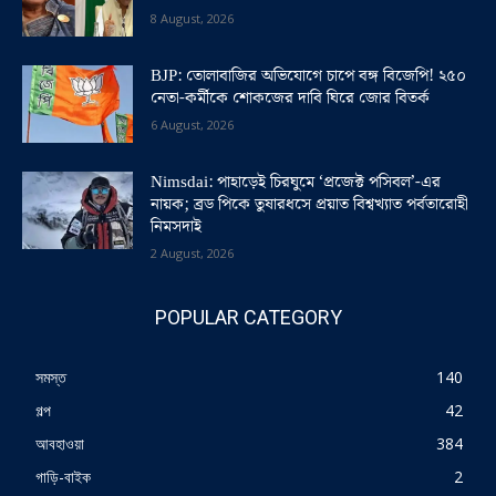
8 August, 2026
BJP: তোলাবাজির অভিযোগে চাপে বঙ্গ বিজেপি! ২৫০
নেতা-কর্মীকে শোকজের দাবি ঘিরে জোর বিতর্ক
6 August, 2026
Nimsdai: পাহাড়েই চিরঘুমে ‘প্রজেক্ট পসিবল’-এর
নায়ক; ব্রড পিকে তুষারধসে প্রয়াত বিশ্বখ্যাত পর্বতারোহী
নিমসদাই
2 August, 2026
POPULAR CATEGORY
সমস্ত
140
গল্প
42
আবহাওয়া
384
গাড়ি-বাইক
2