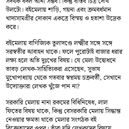
সদর্থক বদল আনা সম্ভব। কিন্তু বাস্তব চিত্র দেখি
উলটো। বইমেলায় শাড়ি, গয়না এবং ক্রমবর্ধমান
খাদ্যসামগ্রীর দোকান একত্রে বিস্ময় ও হতাশা উদ্রেক
করে।
বইমেলায় বাণিজ্যিক তুলাদণ্ডে লক্ষ্মীর সঙ্গে সঙ্গে
সরস্বতীর আবাহন থাকে। ফলে পুরোটাই বাজার ধরার
লক্ষ্য হলে অতি দুঃখের বিষয়। যে মেলা উদ্বোধনে
তাবড় লেখক-সাহিত্যিকরা এসেছেন, সুভাষ
মুখোপাধ্যায় থেকে গতবার স্বপ্নময় চক্রবর্তী, সেখানে
উদ্যোক্তারা লেখক খুঁজে পান না?
সরকারি মেলায় নানা রকমের বিধিনিষেধ, লাল
ফিতের বিষয় থাকে, কিন্তু বেসরকারি মেলায় সিদ্ধান্ত
নেওয়ার ক্ষমতা থাকে মেলার সংগঠক বই
বিক্রেতাদের ওপর। তাঁরা যদি লেখকদের বিষয়ে