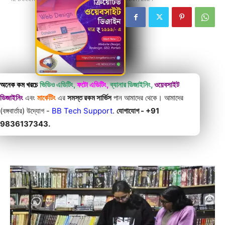
অনেক কম খরচে
ভিডিও এডিটিং,
ফটো এডিটিং,
ব্যানার ডিজাইনিং,
ওয়েবসাইট
ডিজাইনিং
এবং
মার্কেটিং
এর
সমস্ত রকম সার্ভিস
পান আমাদের থেকে। আমাদের
(বঙ্গবার্তার) উদ্যোগ -
BB Tech Support
.
যোগাযোগ - +91
9836137343.