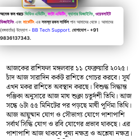
অনেক কম খরচে
ভিডিও এডিটিং,
ফটো এডিটিং,
ব্যানার ডিজাইনিং,
ওয়েবসাইট
ডিজাইনিং
এবং
মার্কেটিং
এর
সমস্ত রকম সার্ভিস
পান আমাদের থেকে। আমাদের
(বঙ্গবার্তার) উদ্যোগ -
BB Tech Support
.
যোগাযোগ - +91
9836137343.
আজকের রাশিফল মঙ্গলবার ১১ ফেব্রুয়ারি ২০২৫।
চাঁদ আজ সারাদিন কর্কট রাশিতে গোচর করবে। সূর্য
এখন মকর রাশিতে অবস্থান করছে। বিশুদ্ধ সিদ্ধান্ত
পঞ্জিকা অনুসারে আজ মাঘ শুক্লা চতুর্দশী তিথি। আজ
সন্ধে ৬টা ৫৫ মিনিটের পর পড়ছে মাঘী পূর্ণিমা তিথি।
আজ আয়ুষ্মান যোগ ও সৌভাগ্য যোগে পাশাপাশি
সর্বার্থ সিদ্ধি যোগ ও রবি যোগের প্রভাব থাকছে। এর
পাশাপাশি আজ থাকবে পুষ্য নক্ষত্র ও অশ্লেষা নক্ষত্র।