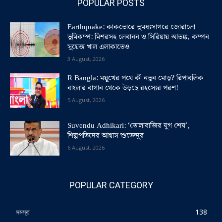
POPULAR POSTS
Earthquake: কাকভোরে ভূমধ্যসাগরে জোরালো
ভূমিকম্প: মিশরসহ লেবানন ও সিরিয়ায় আতঙ্ক, কম্পন
সুয়েজ খাল এলাকাতেও
3 August, 2026
R Bangla: ময়ূখের পথে কী নতুন মোড়? রিপাবলিক
বাংলার বাগান থেকে উড়ছে রহস্যের পরশ!
5 August, 2026
Suvendu Adhikari: ‘তোলাবাজির যুগ শেষ’,
শিল্পপতিদের আশ্বাস শুভেন্দুর
6 August, 2026
POPULAR CATEGORY
সমস্ত
138