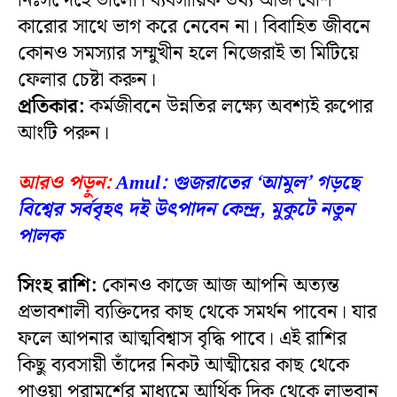
নিঃসন্দেহে ভালো। ব্যবসায়িক তথ্য আজ বেশি
কারোর সাথে ভাগ করে নেবেন না। বিবাহিত জীবনে
কোনও সমস্যার সম্মুখীন হলে নিজেরাই তা মিটিয়ে
ফেলার চেষ্টা করুন।
প্রতিকার:
কর্মজীবনে উন্নতির লক্ষ্যে অবশ্যই রুপোর
আংটি পরুন।
আরও পড়ুন:
Amul: গুজরাতের ‘আমুল’ গড়ছে
বিশ্বের সর্ববৃহৎ দই উৎপাদন কেন্দ্র, মুকুটে নতুন
পালক
সিংহ রাশি:
কোনও কাজে আজ আপনি অত্যন্ত
প্রভাবশালী ব্যক্তিদের কাছ থেকে সমর্থন পাবেন। যার
ফলে আপনার আত্মবিশ্বাস বৃদ্ধি পাবে। এই রাশির
কিছু ব্যবসায়ী তাঁদের নিকট আত্মীয়ের কাছ থেকে
পাওয়া পরামর্শের মাধ্যমে আর্থিক দিক থেকে লাভবান