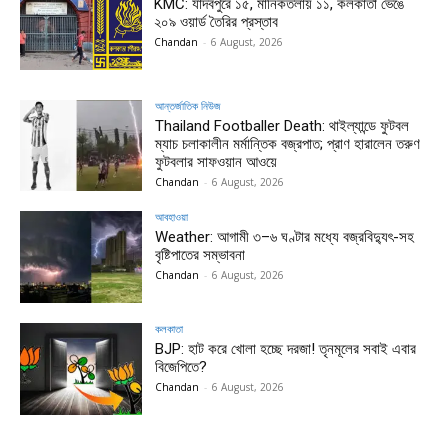
KMC: যাদবপুরে ১৫, মানিকতলায় ১১, কলকাতা ভেঙে
২০৯ ওয়ার্ড তৈরির প্রস্তাব
Chandan
-
6 August, 2026
আন্তর্জাতিক নিউজ
Thailand Footballer Death: থাইল্যান্ডে ফুটবল
ম্যাচ চলাকালীন মর্মান্তিক বজ্রপাত; প্রাণ হারালেন তরুণ
ফুটবলার সাফওয়ান আওয়ে
Chandan
-
6 August, 2026
আবহাওয়া
Weather: আগামী ৩–৬ ঘণ্টার মধ্যে বজ্রবিদ্যুৎ-সহ
বৃষ্টিপাতের সম্ভাবনা
Chandan
-
6 August, 2026
কলকাতা
BJP: হাট করে খোলা হচ্ছে দরজা! তৃনমূলের সবাই এবার
বিজেপিতে?
Chandan
-
6 August, 2026