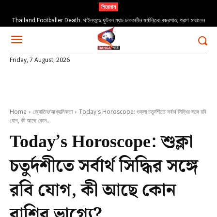
শিরোনাম
Thailand Footballer Death: থাইল্যান্ডে ফুটবল ম্যাচ চলাকালীন মর্মান্তিক বজ্রপাত; প্রাণ হারালেন
Weather: আগামী ৩–৬ ঘণ্টার মধ্যে বজ্রবিদ্যুৎ-সহ বৃষ্টিপাতের সম্ভাবনা
তরুণ ফুটবলার সাফওয়ান আওয়ে
Friday, 7 August, 2026
Home
জ্যোতিষ/আধ্যাত্মিকতা
Today's Horoscope: শুক্লা চতুর্দশীতে সর্বার্থ সিদ্ধির সঙ্গে রবি
যোগ, কী আছে কোন...
Today’s Horoscope: শুক্লা
চতুর্দশীতে সর্বার্থ সিদ্ধির সঙ্গে
রবি যোগ, কী আছে কোন
রাশির ভাগ্যে?