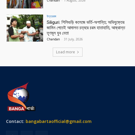
Chandan
-
1 August, 2026
উত্তরবঙ্গ
Siliguri: শিলিগুড়ি কলেজে ভর্তি-অশান্তি; অভিযুক্তের
জামিন পেতেই আদালত চত্বরে চরম হাতাহাতি, আক্রান্ত
তৃণমূল যুব নেতা
Chandan
-
31 July, 2026
Load more
Contact:
bangabartaofficial@gmail.com