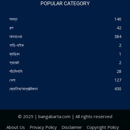
POPULAR CATEGORY
সমস্ত
140
গল্প
42
আবহাওয়া
384
গাড়ি-বাইক
2
ব্যাঙ্কিং
1
গ্যাজেট
2
পাঁচমিশালি
28
খেলা
127
জ্যোতিষ/আধ্যাত্মিকতা
430
© 2025 | bangabarta.com | All rights reserved
About Us
Privacy Policy
Disclaimer
Copyright Policy