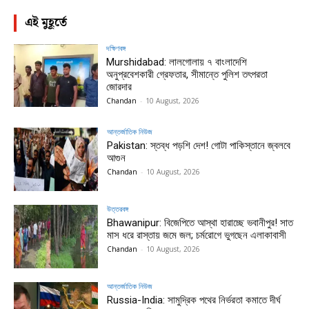
এই মুহূর্তে
দক্ষিণবঙ্গ
Murshidabad: লালগোলায় ৭ বাংলাদেশি
অনুপ্রবেশকারী গ্রেফতার, সীমান্তে পুলিশ তৎপরতা
জোরদার
Chandan
-
10 August, 2026
আন্তর্জাতিক নিউজ
Pakistan: স্তব্ধ পড়শি দেশ! গোটা পাকিস্তানে জ্বলবে
আগুন
Chandan
-
10 August, 2026
উত্তরবঙ্গ
Bhawanipur: বিজেপিতে আস্থা হারাচ্ছে ভবানীপুর! সাত
মাস ধরে রাস্তায় জমে জল; চর্মরোগে ভুগছেন এলাকাবাসী
Chandan
-
10 August, 2026
আন্তর্জাতিক নিউজ
Russia-India: সামুদ্রিক পথের নির্ভরতা কমাতে দীর্ঘ