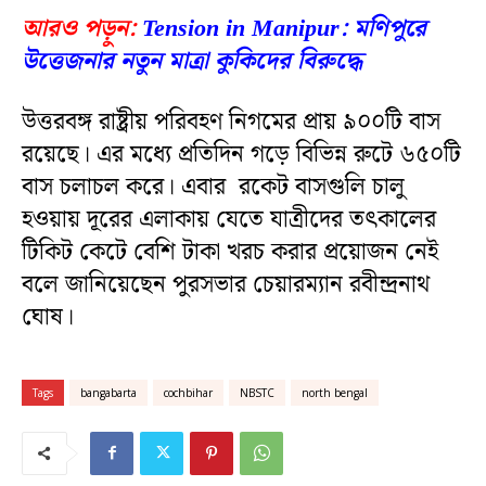
আরও পড়ুন:
Tension in Manipur: মণিপুরে
উত্তেজনার নতুন মাত্রা কুকিদের বিরুদ্ধে
উত্তরবঙ্গ রাষ্ট্রীয় পরিবহণ নিগমের প্রায় ৯০০টি বাস
রয়েছে। এর মধ্যে প্রতিদিন গড়ে বিভিন্ন রুটে ৬৫০টি
বাস চলাচল করে। এবার রকেট বাসগুলি চালু
হওয়ায় দূরের এলাকায় যেতে যাত্রীদের তৎকালের
টিকিট কেটে বেশি টাকা খরচ করার প্রয়োজন নেই
বলে জানিয়েছেন পুরসভার চেয়ারম্যান রবীন্দ্রনাথ
ঘোষ।
Tags
bangabarta
cochbihar
NBSTC
north bengal