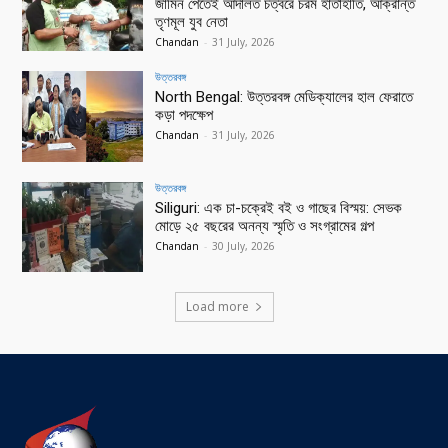
জামিন পেতেই আদালত চত্বরে চরম হাতাহাতি, আক্রান্ত
তৃণমূল যুব নেতা
Chandan
-
31 July, 2026
উত্তরবঙ্গ
North Bengal: উত্তরবঙ্গ মেডিক্যালের হাল ফেরাতে
কড়া পদক্ষেপ
Chandan
-
31 July, 2026
উত্তরবঙ্গ
Siliguri: এক চা-চক্রেই বই ও গাছের বিস্ময়: সেভক
মোড়ে ২৫ বছরের অনন্য স্মৃতি ও সংগ্রামের গল্প
Chandan
-
30 July, 2026
Load more