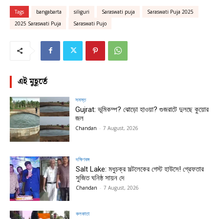
Tags
bangabarta
siliguri
Saraswati puja
Saraswati Puja 2025
2025 Saraswati Puja
Saraswati Pujo
এই মুহূর্তে
সমস্ত
Gujrat: ভূমিকম্প? ঝোড়ো হাওয়া? গুজরাটে দুলছে কুয়োর
জল
Chandan
-
7 August, 2026
দক্ষিণবঙ্গ
Salt Lake: মধুচক্র সল্টলেকের গেস্ট হাউসে! গ্রেফতার
সুজিত ঘনিষ্ঠ সায়ন দে
Chandan
-
7 August, 2026
কলকাতা