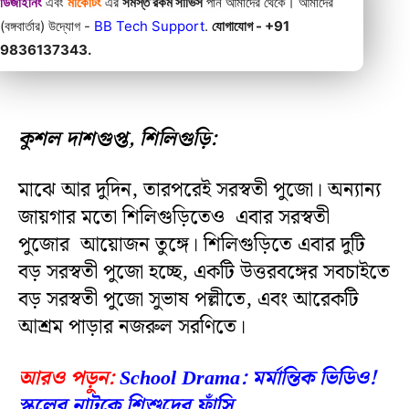
ডিজাইনিং
এবং
মার্কেটিং
এর
সমস্ত রকম সার্ভিস
পান আমাদের থেকে। আমাদের
(বঙ্গবার্তার) উদ্যোগ -
BB Tech Support
.
যোগাযোগ - +91
9836137343.
কুশল দাশগুপ্ত, শিলিগুড়ি:
মাঝে আর দুদিন, তারপরেই সরস্বতী পুজো। অন্যান্য
জায়গার মতো শিলিগুড়িতেও এবার সরস্বতী
পুজোর আয়োজন তুঙ্গে। শিলিগুড়িতে এবার দুটি
বড় সরস্বতী পুজো হচ্ছে, একটি উত্তরবঙ্গের সবচাইতে
বড় সরস্বতী পুজো সুভাষ পল্লীতে, এবং আরেকটি
আশ্রম পাড়ার নজরুল সরণিতে।
আরও পড়ুন:
School Drama: মর্মান্তিক ভিডিও!
স্কুলের নাটকে শিশুদের ফাঁসি