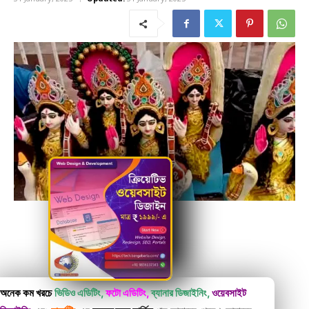
অনেক কম খরচে
ভিডিও এডিটিং,
ফটো এডিটিং,
ব্যানার ডিজাইনিং,
ওয়েবসাইট