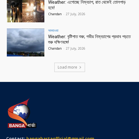
Weather: এগোচ্ছে নিম্নচাপ, রাত থেকেই তোলপাড়
হবে!
Chandan
-
27 July, 2026
আবহাওয়া
Weather: বৃষ্টিপাত শুরু; গভীর নিম্নচাপের প্রভাব পড়তে
শুরু দক্ষিণবঙ্গে!
Chandan
-
27 July, 2026
Load more
Contact:
bangabartaofficial@gmail.com