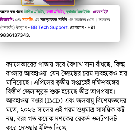
অনেক কম খরচে
ভিডিও এডিটিং,
ফটো এডিটিং,
ব্যানার ডিজাইনিং,
ওয়েবসাইট
ডিজাইনিং
এবং
মার্কেটিং
এর
সমস্ত রকম সার্ভিস
পান আমাদের থেকে। আমাদের
(বঙ্গবার্তার) উদ্যোগ -
BB Tech Support
.
যোগাযোগ - +91
9836137343.
ক্যালেন্ডারের পাতায় সবে বৈশাখ দানা বাঁধছে, কিন্তু
বাংলার আবহাওয়া যেন জ্যৈষ্ঠের চরম দাবহকেও হার
মানিয়েছে। এপ্রিলের তৃতীয় সপ্তাহেই দক্ষিণবঙ্গের
বিস্তীর্ণ জেলাজুড়ে শুরু হয়েছে তীব্র তাপপ্রবাহ।
আবহাওয়া দপ্তর (IMD) এবং জলবায়ু বিশেষজ্ঞদের
মতে, ২০২৬ সালের এই গরম শুধুমাত্র সাময়িক কষ্ট
নয়, বরং গত কয়েক দশকের রেকর্ড ওলটপালট
করে দেওয়ার ইঙ্গিত দিচ্ছে।