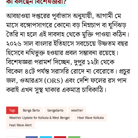
কী
বলছেন
বিশেষজ্ঞরা
?
আবহাওয়া দপ্তরের পূর্বাভাস অনুযায়ী, আগামী মে
মাসে বঙ্গোপসাগরে কোনো বড় নিম্নচাপ বা ঘূর্ণিঝড়
তৈরি না হলে এই দাবদাহ থেকে মুক্তি পাওয়া কঠিন।
২০২৬ সাল বাংলার ইতিহাসে সবচেয়ে উষ্ণতম বছর
হিসেবে নথিভুক্ত হওয়ার প্রবল সম্ভাবনা রয়েছে।
বিশেষজ্ঞরা পরামর্শ দিচ্ছেন, দুপুর ১২টা থেকে
বিকেল ৪টে পর্যন্ত সরাসরি রোদে না বেরোতে। প্রচুর
জল, ওআরএস (ORS) এবং দেশি ফলের রস পান
করাই এখন সুস্থ থাকার একমাত্র চাবিকাঠি।
Tags
Banga Barta
bangabarta
weather
Weather Update for Kolkata & West Bengal
Heat Wave Kolkata
heat Wave Alert