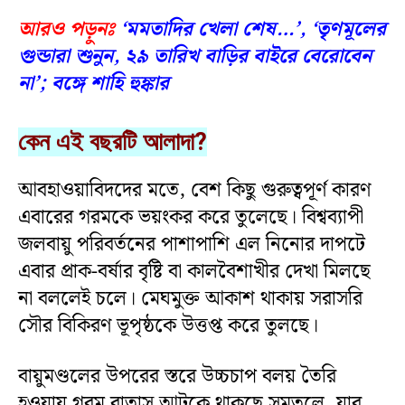
আরও পড়ুনঃ
‘মমতাদির খেলা শেষ…’, ‘তৃণমূলের
গুন্ডারা শুনুন, ২৯ তারিখ বাড়ির বাইরে বেরোবেন
না’; বঙ্গে শাহি হুঙ্কার
কেন এই বছরটি আলাদা?
আবহাওয়াবিদদের মতে, বেশ কিছু গুরুত্বপূর্ণ কারণ
এবারের গরমকে ভয়ংকর করে তুলেছে। বিশ্বব্যাপী
জলবায়ু পরিবর্তনের পাশাপাশি এল নিনোর দাপটে
এবার প্রাক-বর্ষার বৃষ্টি বা কালবৈশাখীর দেখা মিলছে
না বললেই চলে। মেঘমুক্ত আকাশ থাকায় সরাসরি
সৌর বিকিরণ ভূপৃষ্ঠকে উত্তপ্ত করে তুলছে।
বায়ুমণ্ডলের উপরের স্তরে উচ্চচাপ বলয় তৈরি
হওয়ায় গরম বাতাস আটকে থাকছে সমতলে, যার