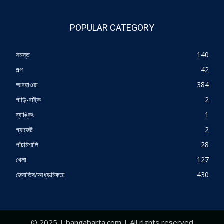
POPULAR CATEGORY
সমস্ত
140
গল্প
42
আবহাওয়া
384
গাড়ি-বাইক
2
ব্যাঙ্কিং
1
গ্যাজেট
2
পাঁচমিশালি
28
খেলা
127
জ্যোতিষ/আধ্যাত্মিকতা
430
© 2025 | bangabarta.com | All rights reserved