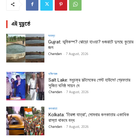
এই মুহূর্তে
সমস্ত
Gujrat: ভূমিকম্প? ঝোড়ো হাওয়া? গুজরাটে দুলছে কুয়োর
জল
Chandan
-
7 August, 2026
দক্ষিণবঙ্গ
Salt Lake: মধুচক্র সল্টলেকের গেস্ট হাউসে! গ্রেফতার
সুজিত ঘনিষ্ঠ সায়ন দে
Chandan
-
7 August, 2026
কলকাতা
Kolkata: ‘তিরঙ্গা যাত্রা’; সোমবার কলকাতার একাধিক
রাস্তা থাকবে বন্ধ
Chandan
-
7 August, 2026